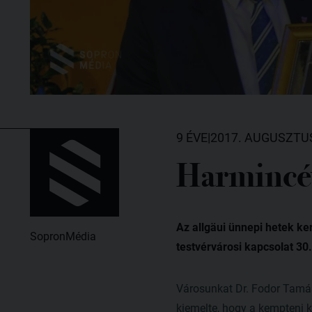
9 ÉVE
|
2017. AUGUSZTUS
Harmincév
Az allgäui ünnepi hetek ker
SopronMédia
testvérvárosi kapcsolat 30.
Városunkat Dr. Fodor Tamás
kiemelte, hogy a kempteni ka