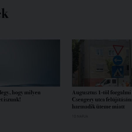
ek
egy, hogy milyen
Augusztus 1-től forgalmi 
t iszunk!
Csengery utca felújításán
harmadik üteme miatt
10 NAPJA