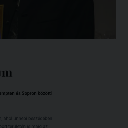
eum
­ten és Sopron kö­­zöt­­ti
n, ahol ünnepi beszédében
port területén is máig az