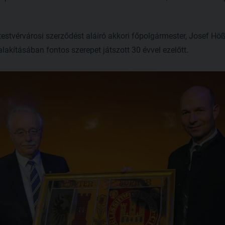
testvérvárosi szerződést aláíró akkori főpolgármester, Josef Hö
ialakításában fontos szerepet játszott 30 évvel ezelőtt.