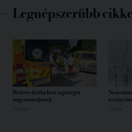
Legnépszerűbb cikk
Hétéves kisfiú kért segítséget
Nem mind
nagymamájának
ásványvize
10 NAPJA
5 NAPJA