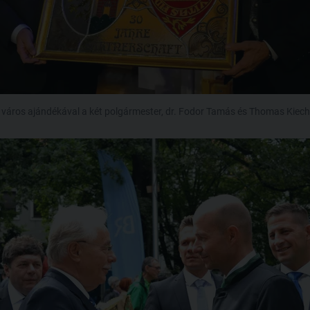
 város ajándékával a két polgármester, dr. Fodor Tamás és Thomas Kiech