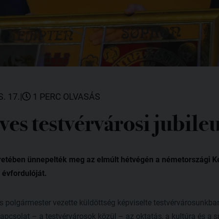
. 17.
|
1 PERC OLVASÁS
es testvérvárosi jubil
etében ünnepelték meg az el­­múlt hétvégén a németor­szági Kemp­
 évfordulóját.
 polgármester vezette küldöttség képviselte testvérvárosunkba
pcsolat – a testvérvárosok kö­­zül – az oktatás, a kultúra és a s