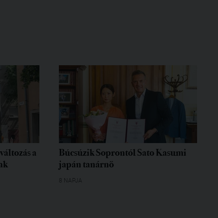
változás a
Búcsúzik Soprontól Sato Kasumi
ak
japán tanárnő
8 NAPJA