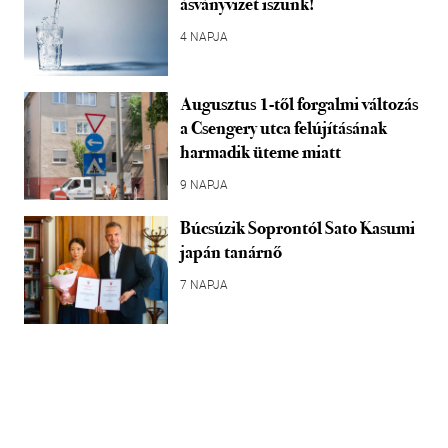
ásványvizet iszunk!
4 NAPJA
Augusztus 1-től forgalmi változás
a Csengery utca felújításának
harmadik üteme miatt
9 NAPJA
Búcsúzik Soprontól Sato Kasumi
japán tanárnő
7 NAPJA