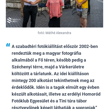
fotó: Máthé Alexandra
A szabadtéri fotókiállítást először 2002-ben
rendeztük meg a magyar fotográfia
alkalmából a Fő téren, később pedig a
Széchenyi térre, majd a Várkerületre
költözött a tárlatunk. Az idei kiállításon
mintegy 200 alkotást tekinthetnek meg az
érdeklődők. Idén is a tagok elmúlt egy évben
készült alkotásait, illetve az erdélyi Homoród
Fotóklub Egyesület és a Tini túra tábor
résztvevőinek képeit láthatják a soproniak