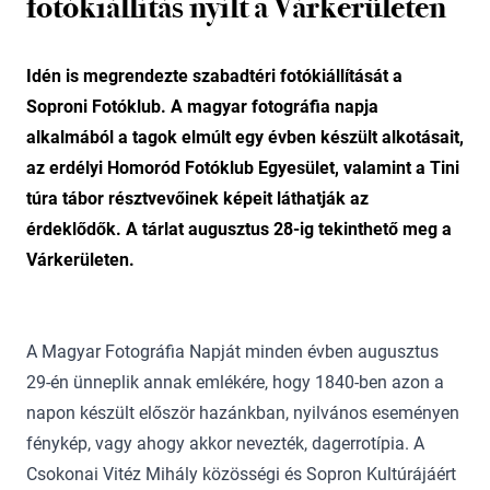
fotókiállítás nyílt a Várkerületen
Idén is megrendezte szabadtéri fotókiállítását a
Soproni Fotóklub. A magyar fotográfia napja
alkalmából a tagok elmúlt egy évben készült alkotásait,
az erdélyi Homoród Fotóklub Egyesület, valamint a Tini
túra tábor résztvevőinek képeit láthatják az
érdeklődők. A tárlat augusztus 28-ig tekinthető meg a
Várkerületen.
A Magyar Fotográfia Napját minden évben augusztus
29-én ünneplik annak emlékére, hogy 1840-ben azon a
napon készült először hazánkban, nyilvános eseményen
fénykép, vagy ahogy akkor nevezték, dagerrotípia. A
Csokonai Vitéz Mihály közösségi és Sopron Kultúrájáért