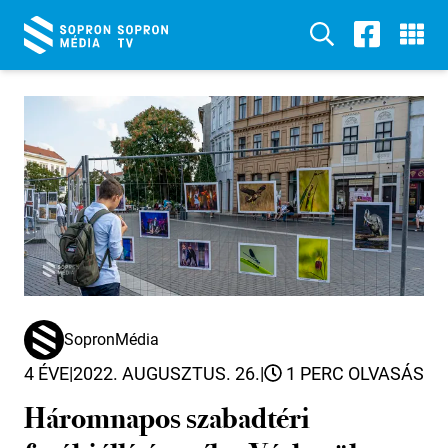
SopronMédia
4 ÉVE
|
2022. AUGUSZTUS. 26.
|
1 PERC OLVASÁS
Háromnapos szabadtéri