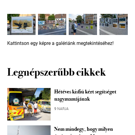
Kattintson egy képre a galériánk megtekintéséhez!
Legnépszerűbb cikkek
Hétéves kisfiú kért segítséget
nagymamájának
9 NAPJA
Nem mindegy, hogy milyen