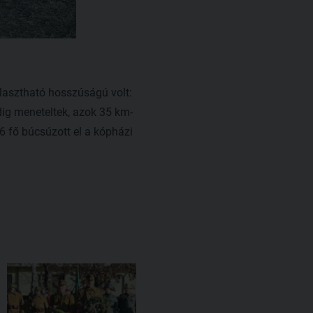
asztható hosszúságú volt:
dig meneteltek, azok 35 km-
6 fő búcsúzott el a kópházi