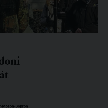
 doni
át
yőr-Moson-Sopron