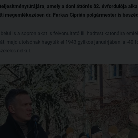
ljesítménytúrájára, amely a doni áttörés 82. évfordulója alka
tti megemlékezésen dr. Farkas Ciprián polgármester is beszé
belül is a soproniakat is felvonultató III. hadtest katonáira emlé
ját, majd utolsónak hagyták el 1943 gyilkos januárjában, a -40 f
zerelés nélkül.