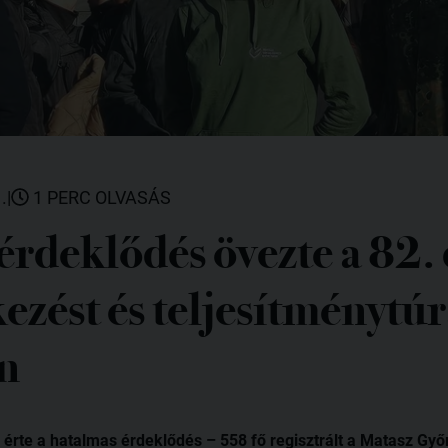
.
|
1 PERC OLVASÁS
érdeklődés övezte a 82.
zést és teljesítménytúr
n
l érte a hatalmas érdeklődés – 558 fő regisztrált a Matasz G