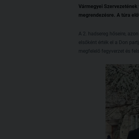
Vármegyei Szervezetének te
megrendezésre. A túra elő
A 2. hadsereg hőseire, azon 
elsőként érték el a Don part
megfelelő fegyverzet és fels