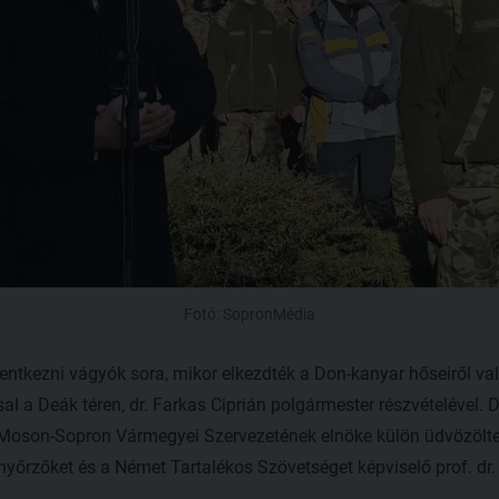
Fotó: SopronMédia
lentkezni vágyók sora, mikor elkezdték a Don-kanyar hőseiről v
l a Deák téren, dr. Farkas Ciprián polgármester részvételével. 
-Moson-Sopron Vármegyei Szervezetének elnöke külön üdvözölt
őrzőket és a Német Tartalékos Szövetséget képviselő prof. dr. 