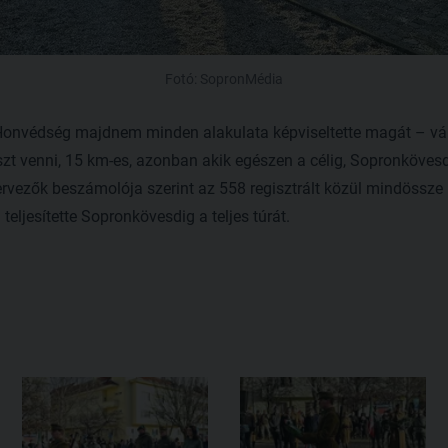
Fotó: SopronMédia
Honvédség majdnem minden alakulata képviseltette magát – vál
szt venni, 15 km-es, azonban akik egészen a célig, Sopronköves
zervezők beszámolója szerint az 558 regisztrált közül mindössze 
teljesítette Sopronkövesdig a teljes túrát.