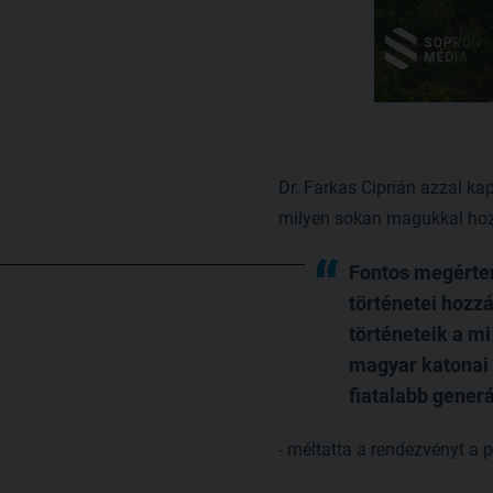
Dr. Farkas Ciprián azzal ka
milyen sokan magukkal hozt
Fontos megérten
történetei hozzá
történeteik a m
magyar katonai 
fiatalabb generá
- méltatta a rendezvényt a 