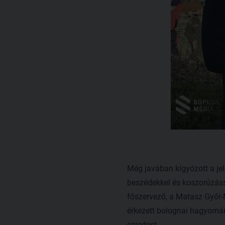
Még javában kígyózott a je
beszédekkel és koszorúzássa
főszervező, a Matasz Győr
érkezett bolognai hagyomány
ezredest.