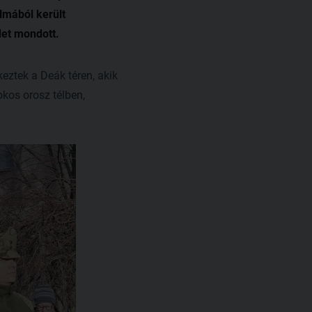
lmából került
det mondott.
keztek a Deák téren, akik
okos orosz télben,