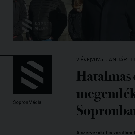
2 ÉVE
|
2025. JANUÁR. 11
Hatalmas 
megemléke
SopronMédia
Sopronba
A szervezőket is váratlanu