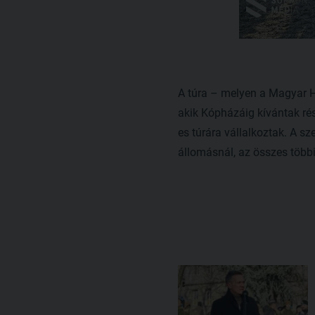
A túra – melyen a Magyar 
akik Kópházáig kívántak ré
es túrára vállalkoztak. A s
állomásnál, az összes többi 