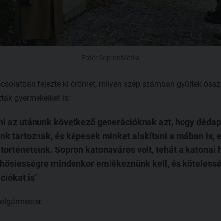
Fotó: SopronMédia
pcsolatban fejezte ki örömét, milyen szép számban gyűltek össze 
ák gyermekeiket is:
i az utánunk következő generációknak azt, hogy dédap
nk tartoznak, és képesek minket alakítani a mában is, 
i történeteink. Sopron katonaváros volt, tehát a katona
hősiességre mindenkor emlékeznünk kell, és köteless
ciókat is
polgármester.