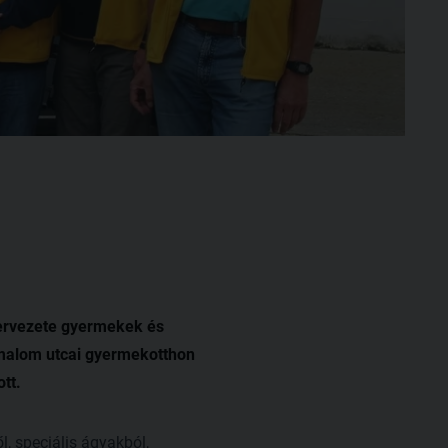
ervezete gyermekek és
Tómalom utcai gyermekotthon
tt.
l, speciális ágyakból,