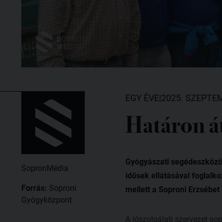
EGY ÉVE
|
2025. SZEPTEM
Határon át
Gyógyászati segédeszközö
SopronMédia
idősek ellátásával foglalk
Forrás:
Soproni
mellett a Soproni Erzsébet
Gyógyközpont
A jószolgálati szervezet so