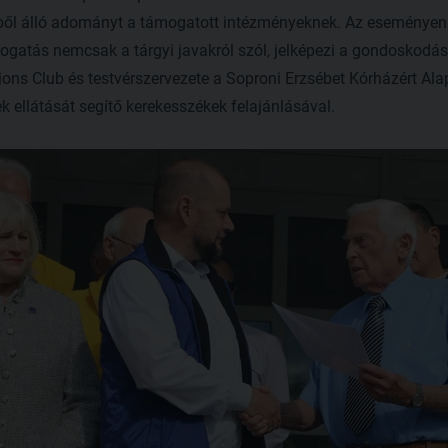
ből álló adományt a támogatott intézményeknek. Az eseményen B
gatás nemcsak a tárgyi javakról szól, jelképezi a gondoskodást
 Lions Club és testvérszervezete a Soproni Erzsébet Kórházért Ala
k ellátását segítő kerekesszékek felajánlásával.