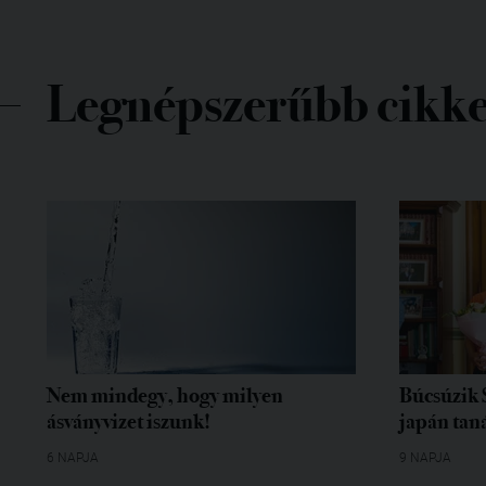
Legnépszerűbb cikk
Nem mindegy, hogy milyen
Búcsúzik 
ásványvizet iszunk!
japán tan
6 NAPJA
9 NAPJA