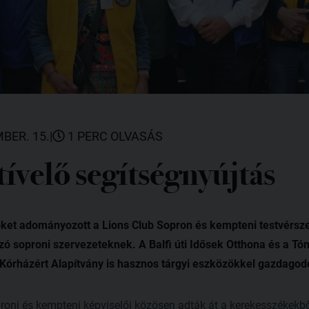
BER. 15.
|
1 PERC OLVASÁS
ívelő segítségnyújtás
ket adományozott a Lions Club Sopron és kempteni testvérsz
ozó soproni szervezeteknek. A Balfi úti Idősek Otthona és a 
 Kórházért Alapítvány is hasznos tárgyi eszközökkel gazdagodo
proni és kempteni képviselői közösen adták át a kerekesszékekbő