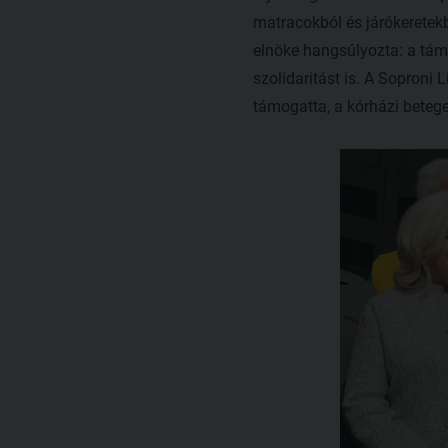
matracokból és járókeretek
elnöke hangsúlyozta: a támo
szolidaritást is. A Soproni
támogatta, a kórházi betege