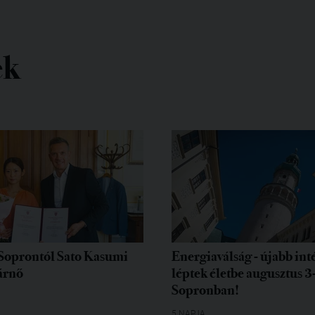
ek
Soprontól Sato Kasumi
Energiaválság - újabb in
árnő
léptek életbe augusztus 3
Sopronban!
5 NAPJA