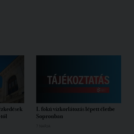
tézkedések
I. fokú vízkorlátozás lépett életbe
-tól
Sopronban
7 NAPJA