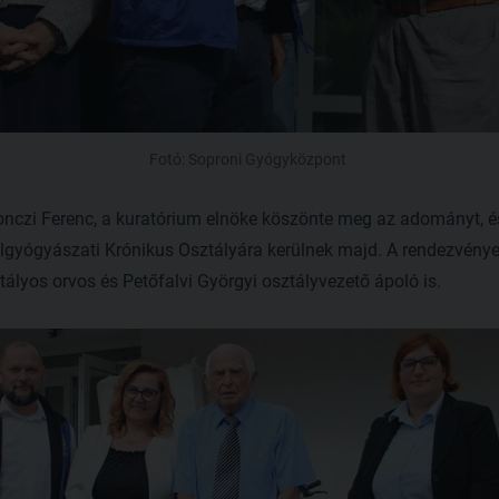
Fotó: Soproni Gyógyközpont
nczi Ferenc, a kuratórium elnöke köszönte meg az adományt, é
gyógyászati Krónikus Osztályára kerülnek majd. A rendezvénye
ztályos orvos és Petőfalvi Györgyi osztályvezető ápoló is.