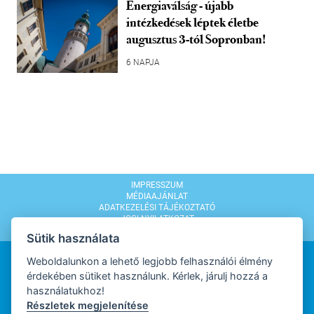
Energiaválság - újabb
intézkedések léptek életbe
augusztus 3-tól Sopronban!
6 NAPJA
IMPRESSZUM
MÉDIAAJÁNLAT
ADATKEZELÉSI TÁJÉKOZTATÓ
JOGI NYILATKOZAT
MODERÁLÁSI SZABÁLYZAT
Sütik használata
Weboldalunkon a lehető legjobb felhasználói élmény
érdekében sütiket használunk. Kérlek, járulj hozzá a
használatukhoz!
Részletek megjelenítése
WEBDESIGN