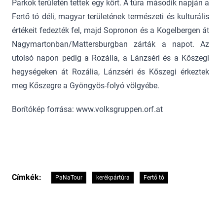
Parkok területén tettek egy kört. A túra második napján a
Fertő tó déli, magyar területének természeti és kulturális
értékeit fedezték fel, majd Sopronon és a Kogelbergen át
Nagymartonban/Mattersburgban zárták a napot. Az
utolsó napon pedig a Rozália, a Lánzséri és a Kőszegi
hegységeken át Rozália, Lánzséri és Kőszegi érkeztek
meg Kőszegre a Gyöngyös-folyó völgyébe.
Borítókép forrása: www.volksgruppen.orf.at
Címkék:
PaNaTour
kerékpártúra
Fertő tó