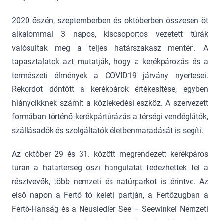
2020 őszén, szeptemberben és októberben összesen öt
alkalommal 3 napos, kiscsoportos vezetett túrák
valósultak meg a teljes határszakasz mentén. A
tapasztalatok azt mutatják, hogy a kerékpározás és a
természeti élmények a COVID19 járvány nyertesei.
Rekordot döntött a kerékpárok értékesítése, egyben
hiánycikknek számít a közlekedési eszköz. A szervezett
formában történő kerékpártúrázás a térségi vendéglátók,
szállásadók és szolgáltatók életbenmaradását is segíti.
Az október 29 és 31. között megrendezett kerékpáros
túrán a határtérség őszi hangulatát fedezhették fel a
résztvevők, több nemzeti és natúrparkot is érintve. Az
első napon a Fertő tó keleti partján, a Fertőzugban a
Fertő-Hanság és a Neusiedler See – Seewinkel Nemzeti