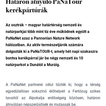
Határon átnyúló PaNaTour
kerékpártúrák
Az osztrák – magyar határtérség nemzeti és
natúrparkjai több mint tíz éve működnek együtt a
PaNaNet azaz a Pannonian Nature Network
hálózatban. Az aktív természetjárók számára
dolgozták ki a PaNaTOUR-t, amely hét napi szakaszra
bontva kerékpárral jár be négy nemzeti és 10
natúrparkot a Dunától a Muráig.
A PaNaNet partnerei célul tűzték ki, hogy a térség
egyedülállóan sokszínű élőhelyeit a Fertőzug szikes
tavaitól az Alpokalja erdőségeig közösen, határon
átnyúlóan népszerűsítsék és mutassák be.