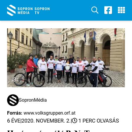
SopronMédia
Forrás:
www.volksgruppen.orf.at
6 ÉVE
|
2020. NOVEMBER. 2.
|
1 PERC OLVASÁS