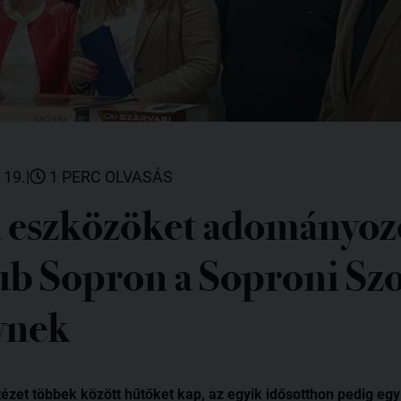
 19.
|
1 PERC OLVASÁS
i eszközöket adományozo
ub Sopron a Soproni Szo
ynek
ntézet többek között hűtőket kap, az egyik idősotthon pedig e