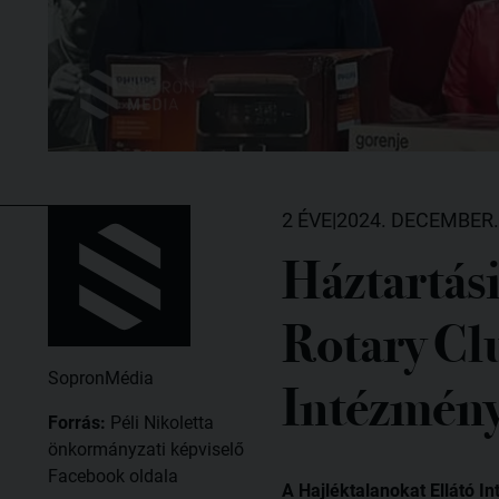
2 ÉVE
|
2024. DECEMBER.
Háztartás
Rotary Cl
SopronMédia
Intézmén
Forrás:
Péli Nikoletta
önkormányzati képviselő
Facebook oldala
A Hajléktalanokat Ellátó I