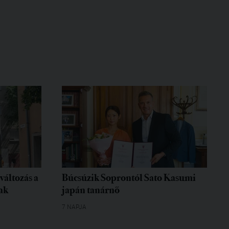
változás a
Búcsúzik Soprontól Sato Kasumi
ak
japán tanárnő
7 NAPJA