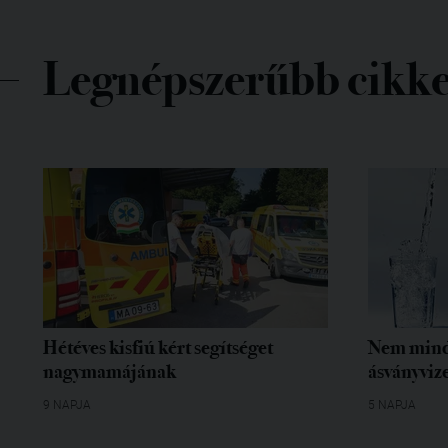
Legnépszerűbb cikk
Hétéves kisfiú kért segítséget
Nem mind
nagymamájának
ásványvize
9 NAPJA
5 NAPJA