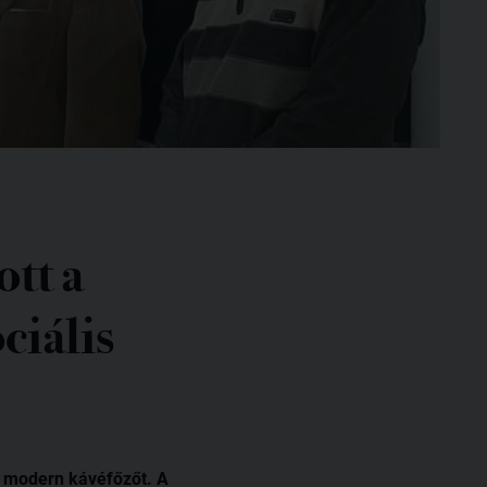
tt a
ciális
gy modern kávéfőzőt. A