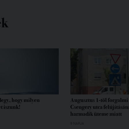
ek
egy, hogy milyen
Augusztus 1-től forgalmi 
t iszunk!
Csengery utca felújításán
harmadik üteme miatt
9 NAPJA