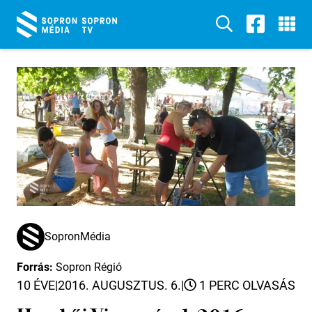
SopronMédia
Forrás:
Sopron Régió
10 ÉVE
|
2016. AUGUSZTUS. 6.
|
1 PERC OLVASÁS