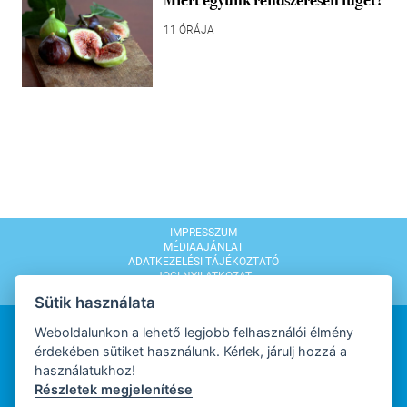
Miért együnk rendszeresen fügét?
11 ÓRÁJA
IMPRESSZUM
MÉDIAAJÁNLAT
ADATKEZELÉSI TÁJÉKOZTATÓ
JOGI NYILATKOZAT
MODERÁLÁSI SZABÁLYZAT
Sütik használata
Weboldalunkon a lehető legjobb felhasználói élmény
érdekében sütiket használunk. Kérlek, járulj hozzá a
használatukhoz!
Részletek megjelenítése
WEBDESIGN