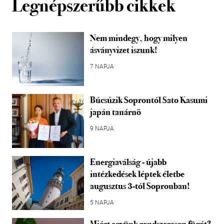
Legnépszerűbb cikkek
Nem mindegy, hogy milyen
ásványvizet iszunk!
7 NAPJA
Búcsúzik Soprontól Sato Kasumi
japán tanárnő
9 NAPJA
Energiaválság - újabb
intézkedések léptek életbe
augusztus 3-tól Sopronban!
5 NAPJA