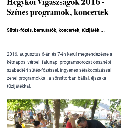
Hegykői Vigaszságok 2016 -
Színes programok, koncertek
Sütés-főzés, bemutatók, koncertek, tűzijáték ...
2016. augusztus 6-án és 7-én kerül megrendezésre a
kétnapos, vérbeli falunapi programsorozat össznépi
szabadtéri sütés-főzéssel, ingyenes sétakocsizással,
zenei programokkal, a sörsátorban bállal, éjszaka
tűzijátékkal.