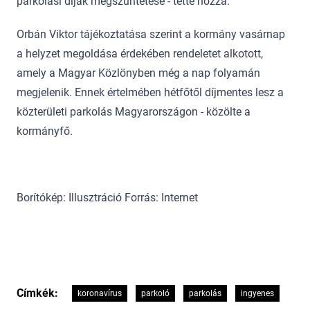
parkolási díjak megszüntetése - tette hozzá.
Orbán Viktor tájékoztatása szerint a kormány vasárnap
a helyzet megoldása érdekében rendeletet alkotott,
amely a Magyar Közlönyben még a nap folyamán
megjelenik. Ennek értelmében hétfőtől díjmentes lesz a
közterületi parkolás Magyarországon - közölte a
kormányfő.
Borítókép: Illusztráció Forrás: Internet
Címkék:
koronavírus
parkoló
parkolás
ingyenes