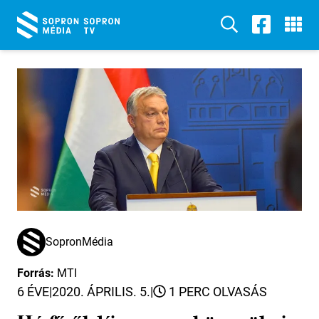
SopronMédia
Forrás:
MTI
6 ÉVE
|
2020. ÁPRILIS. 5.
|
1 PERC OLVASÁS