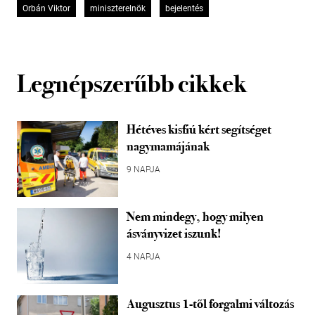
Orbán Viktor
miniszterelnök
bejelentés
Legnépszerűbb cikkek
Hétéves kisfiú kért segítséget
nagymamájának
9 NAPJA
Nem mindegy, hogy milyen
ásványvizet iszunk!
4 NAPJA
Augusztus 1-től forgalmi változás