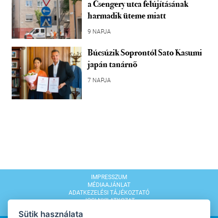
a Csengery utca felújításának
harmadik üteme miatt
9 NAPJA
Búcsúzik Soprontól Sato Kasumi
japán tanárnő
7 NAPJA
IMPRESSZUM
MÉDIAAJÁNLAT
ADATKEZELÉSI TÁJÉKOZTATÓ
JOGI NYILATKOZAT
MODERÁLÁSI SZABÁLYZAT
Sütik használata