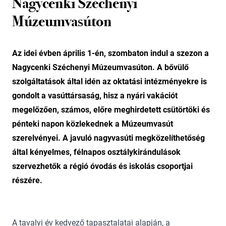
Nagycenki Széchenyi
Múzeumvasúton
Az idei évben április 1-én, szombaton indul a szezon a
Nagycenki Széchenyi Múzeumvasúton. A bővülő
szolgáltatások által idén az oktatási intézményekre is
gondolt a vasúttársaság, hisz a nyári vakációt
megelőzően, számos, előre meghirdetett csütörtöki és
pénteki napon közlekednek a Múzeumvasút
szerelvényei. A javuló nagyvasúti megközelíthetőség
által kényelmes, félnapos osztálykirándulások
szervezhetők a régió óvodás és iskolás csoportjai
részére.
A tavalyi év kedvező tapasztalatai alapján, a