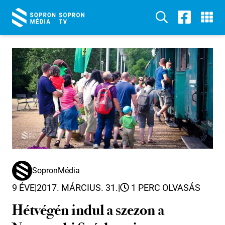
SopronMédia
9 ÉVE
|
2017. MÁRCIUS. 31.
|
1 PERC OLVASÁS
Hétvégén indul a szezon a