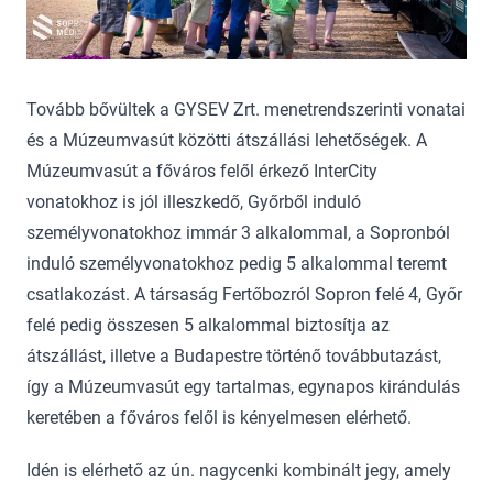
Tovább bővültek a GYSEV Zrt. menetrendszerinti vonatai
és a Múzeumvasút közötti átszállási lehetőségek. A
Múzeumvasút a főváros felől érkező InterCity
vonatokhoz is jól illeszkedő, Győrből induló
személyvonatokhoz immár 3 alkalommal, a Sopronból
induló személyvonatokhoz pedig 5 alkalommal teremt
csatlakozást. A társaság Fertőbozról Sopron felé 4, Győr
felé pedig összesen 5 alkalommal biztosítja az
átszállást, illetve a Budapestre történő továbbutazást,
így a Múzeumvasút egy tartalmas, egynapos kirándulás
keretében a főváros felől is kényelmesen elérhető.
Idén is elérhető az ún. nagycenki kombinált jegy, amely