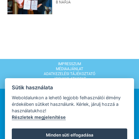
8 NAPJA
IMPRESSZUM
MÉDIAAJÁNLAT
ADATKEZELÉSI TÁJÉKOZTATÓ
JOGI NYILATKOZAT
MODERÁLÁSI SZABÁLYZAT
Sütik használata
Weboldalunkon a lehető legjobb felhasználói élmény
érdekében sütiket használunk. Kérlek, járulj hozzá a
használatukhoz!
Részletek megjelenítése
WEBDESIGN
Minden süti elfogadása