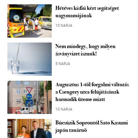
Hétéves kisfiú kért segítséget
nagymamájának
10 NAPJA
Nem mindegy, hogy milyen
ásványvizet iszunk!
5 NAPJA
Augusztus 1-től forgalmi változás
a Csengery utca felújításának
harmadik üteme miatt
10 NAPJA
Búcsúzik Soprontól Sato Kasumi
japán tanárnő