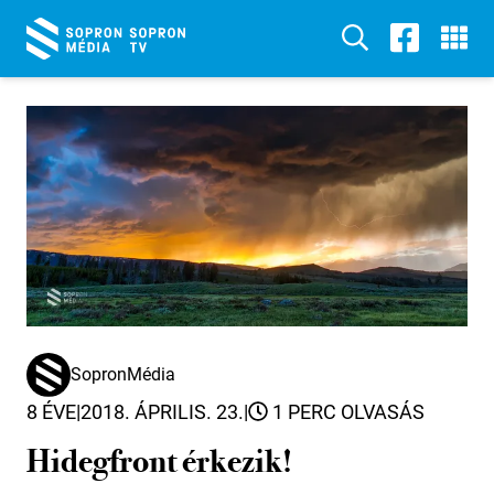
SopronMédia
8 ÉVE
|
2018. ÁPRILIS. 23.
|
1 PERC OLVASÁS
Hidegfront érkezik!