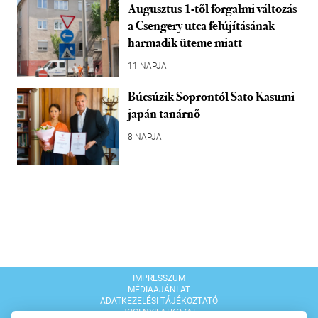
Augusztus 1-től forgalmi változás
a Csengery utca felújításának
harmadik üteme miatt
11 NAPJA
Búcsúzik Soprontól Sato Kasumi
japán tanárnő
8 NAPJA
IMPRESSZUM
MÉDIAAJÁNLAT
ADATKEZELÉSI TÁJÉKOZTATÓ
JOGI NYILATKOZAT