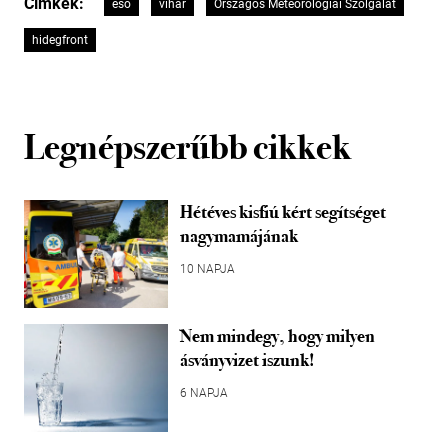
Címkék:
eső
vihar
Országos Meteorológiai Szolgálat
hidegfront
Legnépszerűbb cikkek
Hétéves kisfiú kért segítséget
nagymamájának
10 NAPJA
Nem mindegy, hogy milyen
ásványvizet iszunk!
6 NAPJA