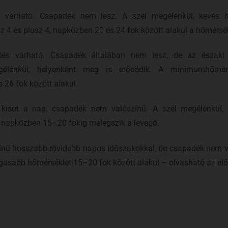
s várható. Csapadék nem lesz. A szél megélénkül, kevés h
 4 és plusz 4, napközben 20 és 24 fok között alakul a hőmérsék
tés várható. Csapadék általában nem lesz, de az északi
egélénkül, helyenként meg is erősödik. A minimumhőmé
26 fok között alakul.
kisüt a nap, csapadék nem valószínű. A szél megélénkül, 
 napközben 15–20 fokig melegszik a levegő.
zínű hosszabb-rövidebb napos időszakokkal, de csapadék nem v
asabb hőmérséklet 15–20 fok között alakul – olvasható az elő