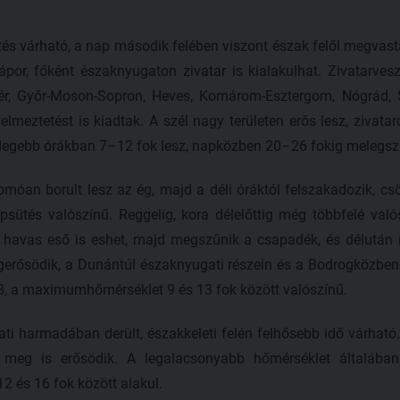
tés várható, a nap második felében viszont észak felől megvast
ápor, főként északnyugaton zivatar is kialakulhat. Zivatarvesz
jér, Győr-Moson-Sopron, Heves, Komárom-Esztergom, Nógrád,
lmeztetést is kiadtak. A szél nagy területen erős lesz, zivat
hidegebb órákban 7–12 fok lesz, napközben 20–26 fokig melegszi
móan borult lesz az ég, majd a déli óráktól felszakadozik, csö
sütés valószínű. Reggelig, kora délelőttig még többfelé való
 havas eső is eshet, majd megszűnik a csapadék, és délután m
egerősödik, a Dunántúl északnyugati részein és a Bodrogközben
, a maximumhőmérséklet 9 és 13 fok között valószínű.
ti harmadában derült, északkeleti felén felhősebb idő várható
n meg is erősödik. A legalacsonyabb hőmérséklet általába
 és 16 fok között alakul.