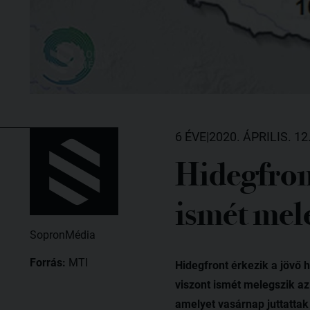
6 ÉVE
|
2020. ÁPRILIS. 12
Hidegfront
ismét mele
SopronMédia
Forrás:
MTI
Hidegfront érkezik a jövő 
viszont ismét melegszik az
amelyet vasárnap juttattak