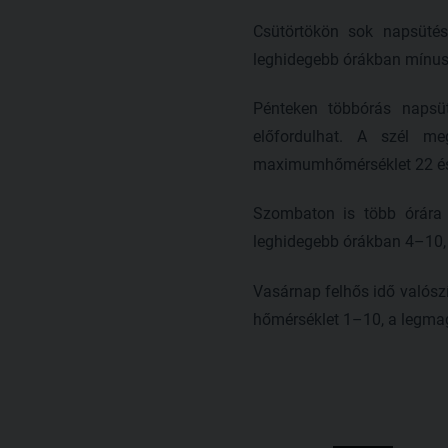
Csütörtökön sok napsüté
leghidegebb órákban mínusz
Pénteken többórás napsü
előfordulhat. A szél m
maximumhőmérséklet 22 és 
Szombaton is több órára 
leghidegebb órákban 4–10,
Vasárnap felhős idő valós
hőmérséklet 1–10, a legmag