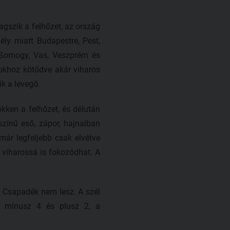
agszik a felhőzet, az ország
ély miatt Budapestre, Pest,
 Somogy, Vas, Veszprém és
arokhoz kötődve akár viharos
k a levegő.
kken a felhőzet, és délután
színű eső, zápor, hajnalban
ár legfeljebb csak elvétve
 viharossá is fokozódhat. A
. Csapadék nem lesz. A szél
n mínusz 4 és plusz 2, a