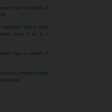
elyen meg is erősödik. A
let.
 megyékben elvétve zápor
rséklet plusz 2 és 8, a
olykor meg is erősödik. A
alószínű. A legalacsonyabb
rejelzésben