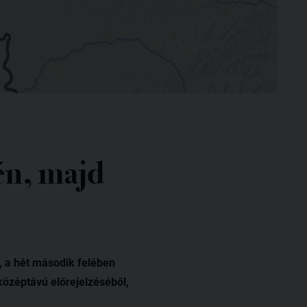
jén, majd
, a hét második felében
középtávú előrejelzéséből,