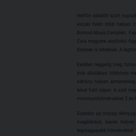
Hétfőn délelőtt szűrt napsü
északi felén több helyen z
Borsod-Abaúj-Zemplén, Fe
Zala megyére elsőfokú figye
lökések is lehetnek. A leg
Kedden reggelig még túlnyo
már általában többórás nap
néhány helyen átmenetileg
lehet futó zápor. A szél m
minimumhőmérséklet 2 és 8
Szerdán az ország délnyuga
megélénkül, kevés helye
legmagasabb hőmérséklet 12