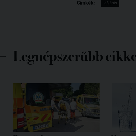
Címkék:
időjárás
Legnépszerűbb cikk