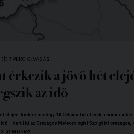
.
|
2 PERC OLVASÁS
 érkezik a jövő hét ele
gszik az idő
hét elején, keddre mintegy 10 Celsius-fokot esik a hőmérséklet
 idő – derül ki az Országos Meteorológiai Szolgálat országos, 
 el az MTI-hez.