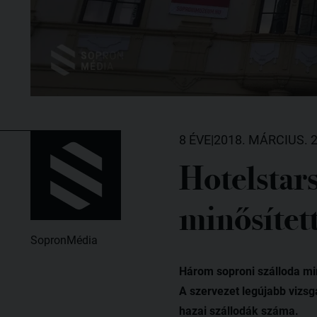
8 ÉVE
|
2018. MÁRCIUS. 2
Hotelstars
minősítet
SopronMédia
Három soproni szálloda min
A szervezet legújabb vizsgá
hazai szállodák száma.