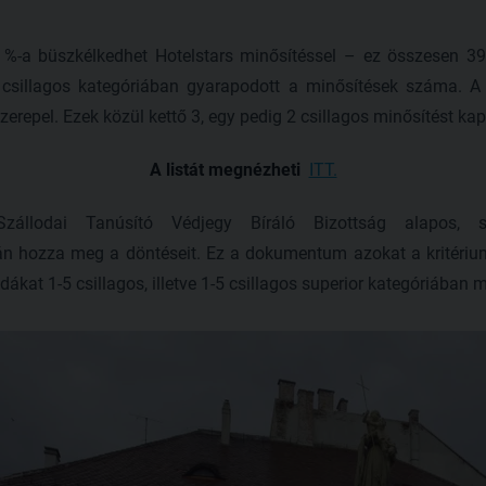
%-a büszkélkedhet Hotelstars minősítéssel – ez összesen 398 
csillagos kategóriában gyarapodott a minősítések száma. A b
erepel. Ezek közül kettő 3, egy pedig 2 csillagos minősítést kap
A listát megnézheti
ITT.
zállodai Tanúsító Védjegy Bíráló Bizottság alapos, sz
án hozza meg a döntéseit. Ez a dokumentum azokat a kritériu
dákat 1-5 csillagos, illetve 1-5 csillagos superior kategóriában m