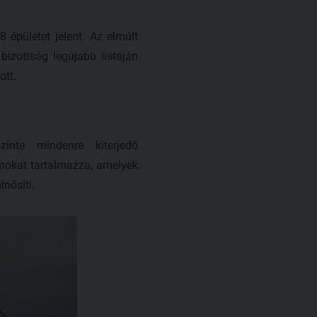
épületet jelent. Az elmúlt
izottság legújabb listáján
ott.
inte mindenre kiterjedő
mokat tartalmazza, amelyek
inősíti.