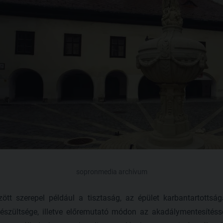
sopronmedia archívum
ött szerepel például a tisztaság, az épület karbantartottság
észültsége, illetve előremutató módon az akadálymentesítéssel