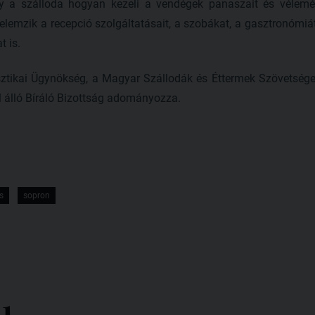
ogy a szálloda hogyan kezeli a vendégek panaszait és vélemé
 elemzik a recepció szolgáltatásait, a szobákat, a gasztronómiát
 is.
sztikai Ügynökség, a Magyar Szállodák és Éttermek Szövetség
l álló Bíráló Bizottság adományozza.
s
sopron