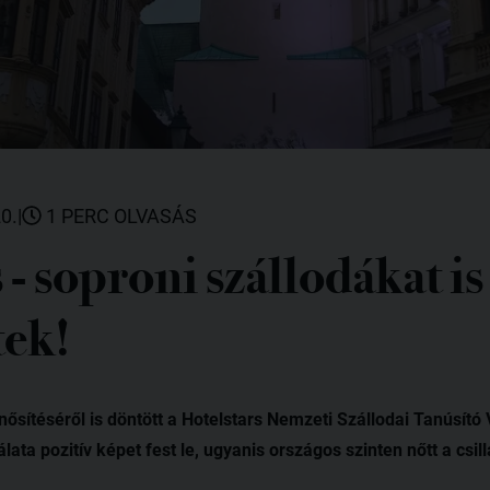
0.
|
1 PERC OLVASÁS
 - soproni szállodákat is
tek!
ősítéséről is döntött a Hotelstars Nemzeti Szállodai Tanúsító 
lata pozitív képet fest le, ugyanis országos szinten nőtt a csi