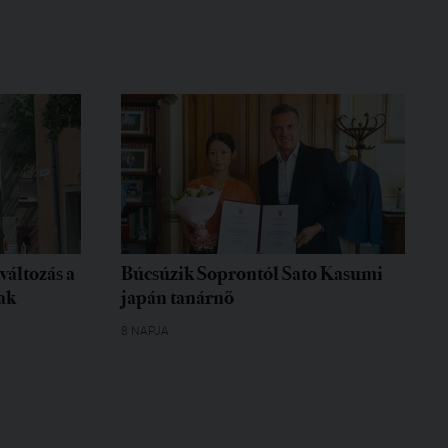
változás a
Búcsúzik Soprontól Sato Kasumi
ak
japán tanárnő
8 NAPJA