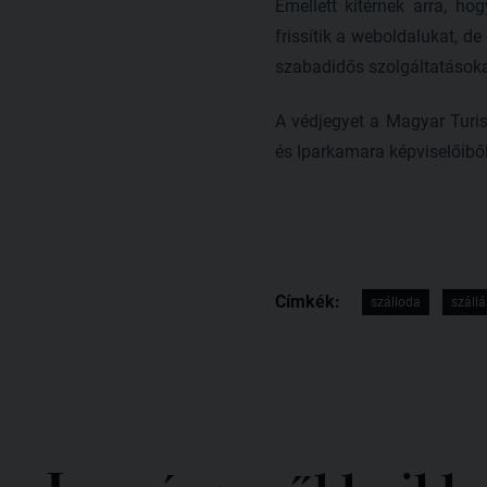
Emellett kitérnek arra, h
frissítik a weboldalukat, de
szabadidős szolgáltatásokat
A védjegyet a Magyar Turi
és Iparkamara képviselőibő
Címkék:
szálloda
szállá