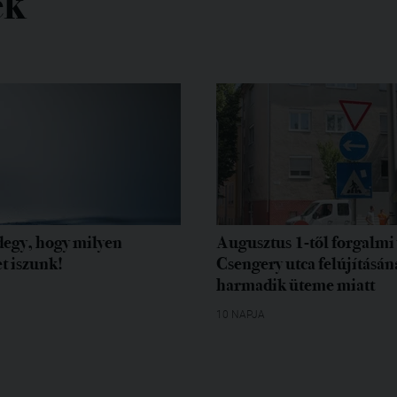
ek
egy, hogy milyen
Augusztus 1-től forgalmi 
t iszunk!
Csengery utca felújításán
harmadik üteme miatt
10 NAPJA