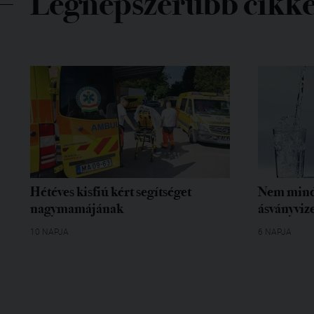
Legnépszerűbb cikk
Hétéves kisfiú kért segítséget
Nem mind
nagymamájának
ásványvize
10 NAPJA
6 NAPJA