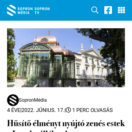
SopronMédia
4 ÉVE
|
2022. JÚNIUS. 17.
|
1 PERC OLVASÁS
Hűsítő élményt nyújtó zenés estek