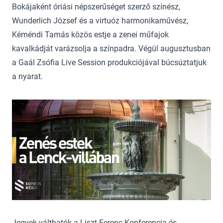
Bokájaként óriási népszerűséget szerző színész,
Wunderlich József és a virtuóz harmonikaművész,
Kéméndi Tamás közös estje a zenei műfajok
kavalkádját varázsolja a színpadra. Végül augusztusban
a Gaál Zsófia Live Session produkciójával búcsúztatjuk
a nyarat.
Jegyek válthatók a Liszt Ferenc Konferencia és