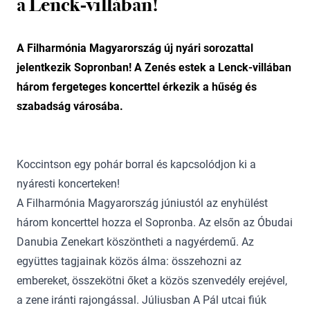
a Lenck-villában!
A Filharmónia Magyarország új nyári sorozattal
jelentkezik Sopronban! A Zenés estek a Lenck-villában
három fergeteges koncerttel érkezik a hűség és
szabadság városába.
Koccintson egy pohár borral és kapcsolódjon ki a
nyáresti koncerteken!
A Filharmónia Magyarország júniustól az enyhülést
három koncerttel hozza el Sopronba. Az elsőn az Óbudai
Danubia Zenekart köszöntheti a nagyérdemű. Az
együttes tagjainak közös álma: összehozni az
embereket, összekötni őket a közös szenvedély erejével,
a zene iránti rajongással. Júliusban A Pál utcai fiúk