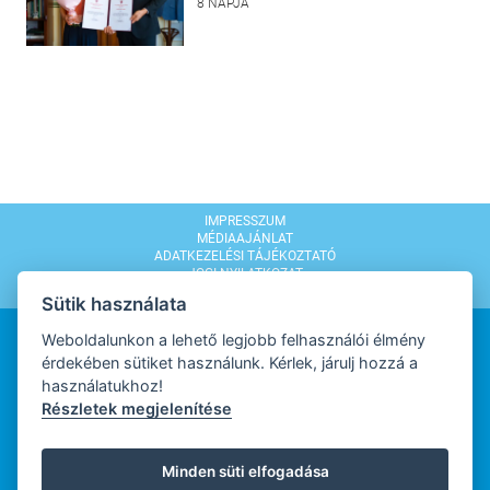
8 NAPJA
IMPRESSZUM
MÉDIAAJÁNLAT
ADATKEZELÉSI TÁJÉKOZTATÓ
JOGI NYILATKOZAT
MODERÁLÁSI SZABÁLYZAT
Sütik használata
Weboldalunkon a lehető legjobb felhasználói élmény
érdekében sütiket használunk. Kérlek, járulj hozzá a
használatukhoz!
Részletek megjelenítése
WEBDESIGN
Minden süti elfogadása