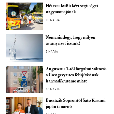
Hétéves kisfiú kért segítséget
nagymamájának
10 NAPJA
Nem mindegy, hogy milyen
ásványvizet iszunk!
5 NAPJA
Augusztus 1-től forgalmi változás
a Csengery utca felújításának
harmadik üteme miatt
10 NAPJA
Búcsúzik Soprontól Sato Kasumi
japán tanárnő