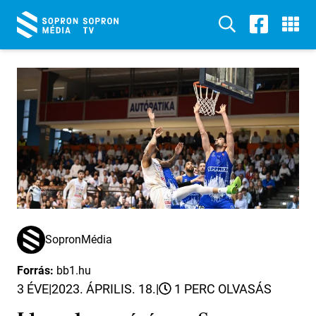
SopronMédia
Forrás:
bb1.hu
3 ÉVE
|
2023. ÁPRILIS. 18.
|
1 PERC OLVASÁS