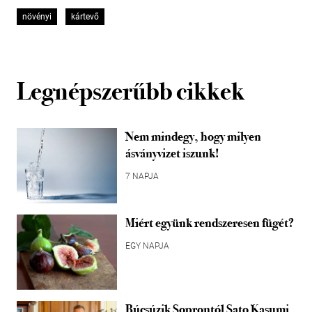
növényi
kártevő
Legnépszerűbb cikkek
Nem mindegy, hogy milyen
ásványvizet iszunk!
7 NAPJA
Miért együnk rendszeresen fügét?
EGY NAPJA
Búcsúzik Soprontól Sato Kasumi