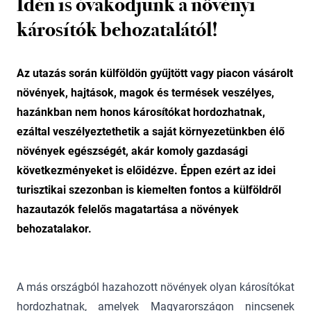
Idén is óvakodjunk a növényi
károsítók behozatalától!
Az utazás során külföldön gyűjtött vagy piacon vásárolt
növények, hajtások, magok és termések veszélyes,
hazánkban nem honos károsítókat hordozhatnak,
ezáltal veszélyeztethetik a saját környezetünkben élő
növények egészségét, akár komoly gazdasági
következményeket is előidézve. Éppen ezért az idei
turisztikai szezonban is kiemelten fontos a külföldről
hazautazók felelős magatartása a növények
behozatalakor.
A más országból hazahozott növények olyan károsítókat
hordozhatnak, amelyek Magyarországon nincsenek