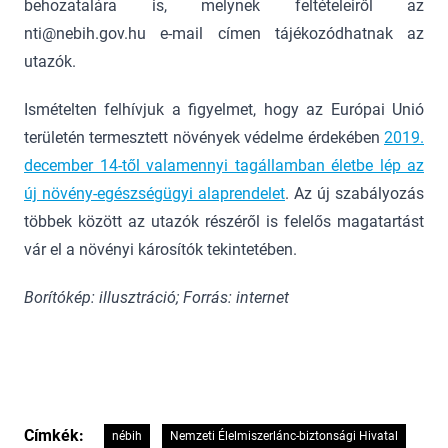
behozatalára is, melynek feltételeiről az
nti@nebih.gov.hu e-mail címen tájékozódhatnak az
utazók.
Ismételten felhívjuk a figyelmet, hogy az Európai Unió
területén termesztett növények védelme érdekében
2019.
december 14-től valamennyi tagállamban életbe lép az
új növény-egészségügyi alaprendelet
. Az új szabályozás
többek között az utazók részéről is felelős magatartást
vár el a növényi károsítók tekintetében.
Borítókép: illusztráció; Forrás: internet
Címkék:
nébih
Nemzeti Élelmiszerlánc-biztonsági Hivatal