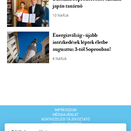
japán tanárnő
10 NAPJA
Energiaválság - újabb
intézkedések léptek életbe
augusztus 3-tól Sopronban!
6 NAPJA
IMPRESSZUM
MÉDIAAJÁNLAT
ADATKEZELÉSI TÁJÉKOZTATÓ
JOGI NYILATKOZAT
MODERÁLÁSI SZABÁLYZAT