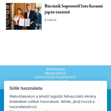
Búcsúzik Soprontól Sato Kasumi
japán tanárnő
8 NAPJA
IMPRESSZUM
MÉDIAAJÁNLAT
ADATKEZELÉSI TÁJÉKOZTATÓ
JOGI NYILATKOZAT
MODERÁLÁSI SZABÁLYZAT
Sütik használata
Weboldalunkon a lehető legjobb felhasználói élmény
érdekében sütiket használunk. Kérlek, járulj hozzá a
használatukhoz!