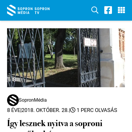
SopronMédia
8 ÉVE
|
2018. OKTÓBER. 28.
|
1 PERC OLVASÁS
Így lesznek nyitva a soproni