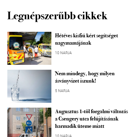
Legnépszerűbb cikkek
Hétéves kisfiú kért segítséget
nagymamájának
10 NAPJA
Nem mindegy, hogy milyen
ásványvizet iszunk!
5 NAPJA
Augusztus 1-től forgalmi változás
a Csengery utca felújításának
harmadik üteme miatt
10 NAPJA