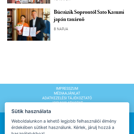
Búcsúzik Soprontól Sato Kasumi
japán tanárnő
8 NAPJA
IMPRESSZUM
MÉDIAAJÁNLAT
ADATKEZELÉSI TÁJÉKOZTATÓ
JOGI NYILATKOZAT
MODERÁLÁSI SZABÁLYZAT
Sütik használata
Weboldalunkon a lehető legjobb felhasználói élmény
érdekében sütiket használunk. Kérlek, járulj hozzá a
használatukhoz!