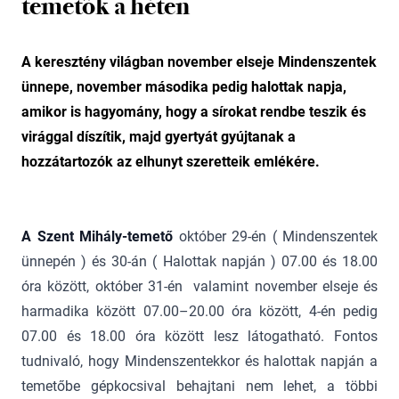
temetők a héten
A keresztény világban november elseje Mindenszentek
ünnepe, november másodika pedig halottak napja,
amikor is hagyomány, hogy a sírokat rendbe teszik és
virággal díszítik, majd gyertyát gyújtanak a
hozzátartozók az elhunyt szeretteik emlékére.
A Szent Mihály-temető
október 29-én ( Mindenszentek
ünnepén ) és 30-án ( Halottak napján ) 07.00 és 18.00
óra között, október 31-én valamint november elseje és
harmadika között 07.00–20.00 óra között, 4-én pedig
07.00 és 18.00 óra között lesz látogatható. Fontos
tudnivaló, hogy Mindenszentekkor és halottak napján a
temetőbe gépkocsival behajtani nem lehet, a többi