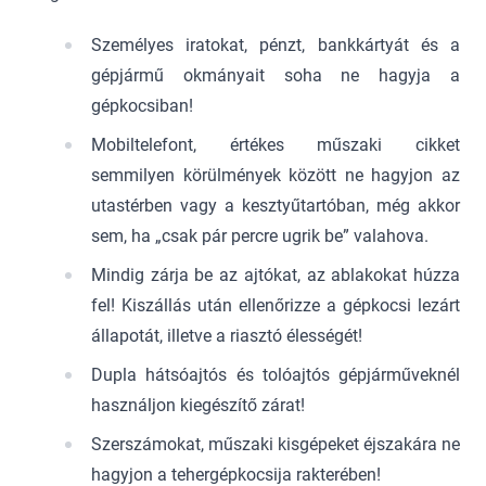
Személyes iratokat, pénzt, bankkártyát és a
gépjármű okmányait soha ne hagyja a
gépkocsiban!
Mobiltelefont, értékes műszaki cikket
semmilyen körülmények között ne hagyjon az
utastérben vagy a kesztyűtartóban, még akkor
sem, ha „csak pár percre ugrik be” valahova.
Mindig zárja be az ajtókat, az ablakokat húzza
fel! Kiszállás után ellenőrizze a gépkocsi lezárt
állapotát, illetve a riasztó élességét!
Dupla hátsóajtós és tolóajtós gépjárműveknél
használjon kiegészítő zárat!
Szerszámokat, műszaki kisgépeket éjszakára ne
hagyjon a tehergépkocsija rakterében!