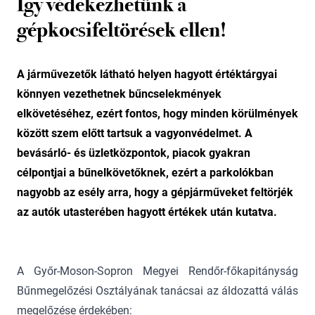
Így védekezhetünk a
gépkocsifeltörések ellen!
A járművezetők látható helyen hagyott értéktárgyai
könnyen vezethetnek bűncselekmények
elkövetéséhez, ezért fontos, hogy minden körülmények
között szem előtt tartsuk a vagyonvédelmet. A
bevásárló- és üzletközpontok, piacok gyakran
célpontjai a bűnelkövetőknek, ezért a parkolókban
nagyobb az esély arra, hogy a gépjárműveket feltörjék
az autók utasterében hagyott értékek után kutatva.
A Győr-Moson-Sopron Megyei Rendőr-főkapitányság
Bűnmegelőzési Osztályának tanácsai az áldozattá válás
megelőzése érdekében: