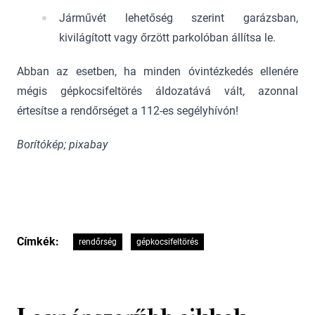
Járművét lehetőség szerint garázsban,
kivilágított vagy őrzött parkolóban állítsa le.
Abban az esetben, ha minden óvintézkedés ellenére
mégis gépkocsifeltörés áldozatává vált, azonnal
értesítse a rendőrséget a 112-es segélyhívón!
Borítókép; pixabay
Címkék:
rendőrség
gépkocsifeltörés