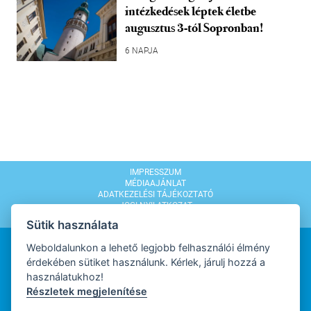
intézkedések léptek életbe
augusztus 3-tól Sopronban!
6 NAPJA
IMPRESSZUM
MÉDIAAJÁNLAT
ADATKEZELÉSI TÁJÉKOZTATÓ
JOGI NYILATKOZAT
MODERÁLÁSI SZABÁLYZAT
Sütik használata
Weboldalunkon a lehető legjobb felhasználói élmény
érdekében sütiket használunk. Kérlek, járulj hozzá a
használatukhoz!
Részletek megjelenítése
WEBDESIGN