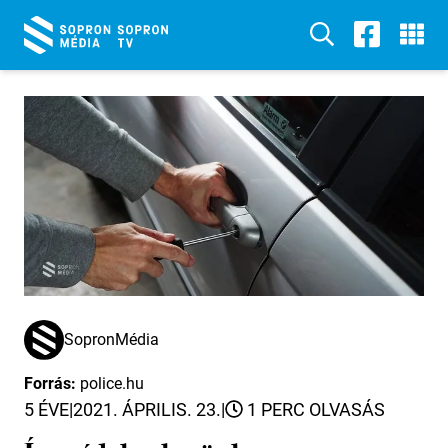
SopronMédia
Forrás:
police.hu
5 ÉVE
|
2021. ÁPRILIS. 23.
|
1 PERC OLVASÁS