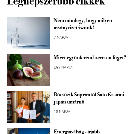
Legnépszerűbb cikkek
Nem mindegy, hogy milyen
ásványvizet iszunk!
7 NAPJA
Miért együnk rendszeresen fügét?
EGY NAPJA
Búcsúzik Soprontól Sato Kasumi
japán tanárnő
10 NAPJA
Energiaválság - újabb