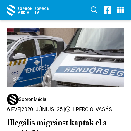
SopronMédia
6 ÉVE
|
2020. JÚNIUS. 25.
|
1 PERC OLVASÁS
Illegális migránst kaptak el a