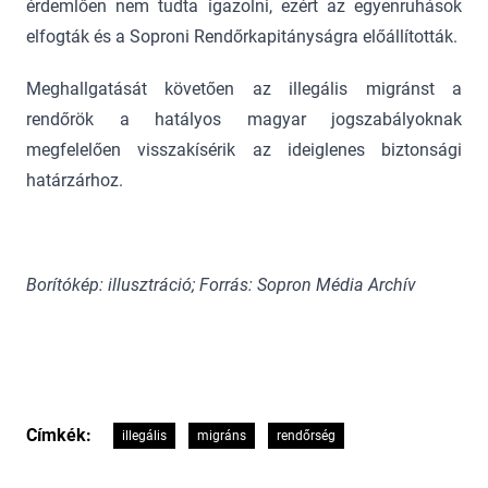
érdemlően nem tudta igazolni, ezért az egyenruhások
elfogták és a Soproni Rendőrkapitányságra előállították.
Meghallgatását követően az illegális migránst a
rendőrök a hatályos magyar jogszabályoknak
megfelelően visszakísérik az ideiglenes biztonsági
határzárhoz.
Borítókép: illusztráció; Forrás: Sopron Média Archív
Címkék:
illegális
migráns
rendőrség