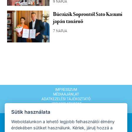
9 NAPJA
Búcsúzik Soprontól Sato Kasumi
japán tanárnő
7 NAPJA
IMPRESSZUM
MÉDIAAJÁNLAT
ADATKEZELÉSI TÁJÉKOZTATÓ
JOGI NYILATKOZAT
MODERÁLÁSI SZABÁLYZAT
Sütik használata
Weboldalunkon a lehető legjobb felhasználói élmény
érdekében sütiket használunk. Kérlek, járulj hozzá a