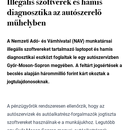
Illegális szoftverek és hamis
diagnosztika az autószerelő
műhelyben
A Nemzeti Adó- és Vámhivatal (NAV) munkatársai
illegális szoftvereket tartalmazó laptopot és hamis
diagnosztikai eszközt foglaltak le egy autószervizben
Győr-Moson-Sopron megyében. A feltárt jogsértések a
becslés alapján hárommillió forint kárt okoztak a
jogtulajdonosoknak.
A pénzügyőrök rendszeresen ellenőrzik, hogy az
autószervizek és autóalkatrész-forgalmazók jogtiszta
szoftvereket használnak-e a munkájukhoz. Legutóbb