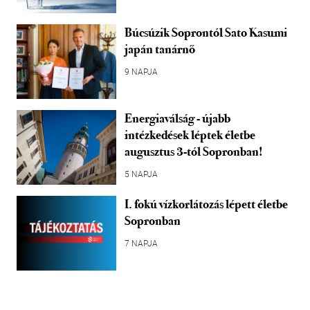
Búcsúzik Soprontól Sato Kasumi
japán tanárnő
9 NAPJA
Energiaválság - újabb
intézkedések léptek életbe
augusztus 3-tól Sopronban!
5 NAPJA
I. fokú vízkorlátozás lépett életbe
Sopronban
7 NAPJA