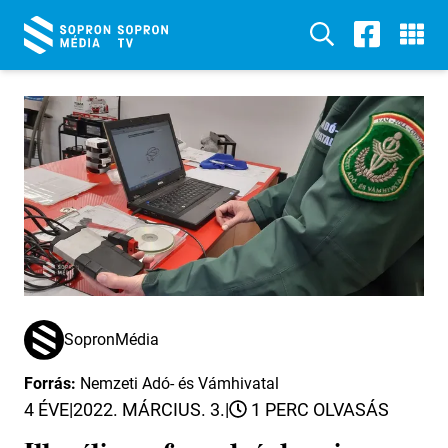
SopronMédia
Forrás:
Nemzeti Adó- és Vámhivatal
4 ÉVE
|
2022. MÁRCIUS. 3.
|
1 PERC OLVASÁS