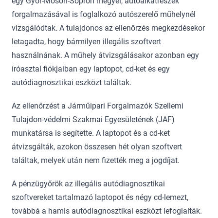
egy Győr-Moson-Sopron megyei, autóalkatrészek
forgalmazásával is foglalkozó autószerelő műhelynél
vizsgálódtak. A tulajdonos az ellenőrzés megkezdésekor
letagadta, hogy bármilyen illegális szoftvert
használnának. A műhely átvizsgálásakor azonban egy
íróasztal fiókjaiban egy laptopot, cd-ket és egy
autódiagnosztikai eszközt találtak.
Az ellenőrzést a Járműipari Forgalmazók Szellemi
Tulajdon-védelmi Szakmai Egyesületének (JAF)
munkatársa is segítette. A laptopot és a cd-ket
átvizsgálták, azokon összesen hét olyan szoftvert
találtak, melyek után nem fizették meg a jogdíjat.
A pénzügyőrök az illegális autódiagnosztikai
szoftvereket tartalmazó laptopot és négy cd-lemezt,
továbbá a hamis autódiagnosztikai eszközt lefoglalták.