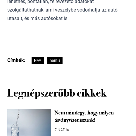
lehetnek, pontatlan, félrevezető adatokat
szolgáltathatnak, ami veszélybe sodorhatja az autó
utasait, és más autósokat is.
Címkék:
NAV
hamis
Legnépszerűbb cikkek
Nem mindegy, hogy milyen
ásványvizet iszunk!
7 NAPJA