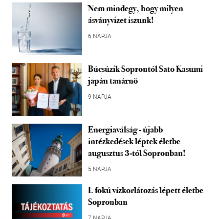
Nem mindegy, hogy milyen
ásványvizet iszunk!
6 NAPJA
Búcsúzik Soprontól Sato Kasumi
japán tanárnő
9 NAPJA
Energiaválság - újabb
intézkedések léptek életbe
augusztus 3-tól Sopronban!
5 NAPJA
I. fokú vízkorlátozás lépett életbe
Sopronban
7 NAPJA