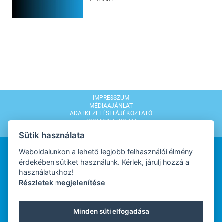
IMPRESSZUM
MÉDIAAJÁNLAT
ADATKEZELÉSI TÁJÉKOZTATÓ
JOGI NYILATKOZAT
MODERÁLÁSI SZABÁLYZAT
Sütik használata
Weboldalunkon a lehető legjobb felhasználói élmény
érdekében sütiket használunk. Kérlek, járulj hozzá a
használatukhoz!
Részletek megjelenítése
WEBDESIGN
Minden süti elfogadása