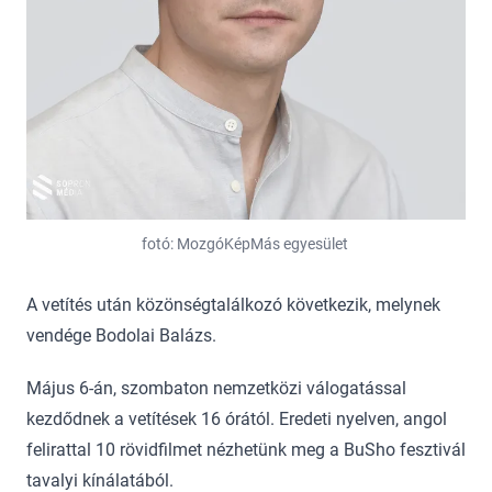
fotó: MozgóKépMás egyesület
A vetítés után közönségtalálkozó következik, melynek
vendége Bodolai Balázs.
Május 6-án, szombaton nemzetközi válogatással
kezdődnek a vetítések 16 órától. Eredeti nyelven, angol
felirattal 10 rövidfilmet nézhetünk meg a BuSho fesztivál
tavalyi kínálatából.