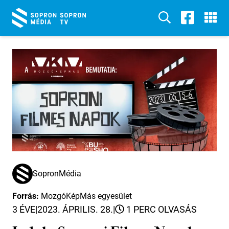
SopronMédia
Forrás:
MozgóKépMás egyesület
3 ÉVE
|
2023. ÁPRILIS. 28.
|
1 PERC OLVASÁS