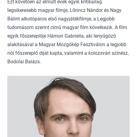
Ezt követően az elmúlt évek egyik kritikailag
legsikeresebb magyar filmje, Lőrincz Nándor és Nagy
Bálint alkotópáros első nagyjátékfilmje, a Legjobb
tudomásom szerint című magyar film következik. A film
egyik főszereplője Hámori Gabriella, aki lenyűgöző
alakításával a Magyar Mozgókép Fesztiválon a legjobb
női főszereplő díját kapta, valamint a kolozsvári színész,
Bodolai Balázs.