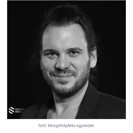
fotó: MozgóKépMás egyesület