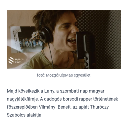
fotó: MozgóKépMás egyesület
Majd következik a Larry, a szombati nap magyar
nagyjátékfilmje. A dadogós borsodi rapper történetének
főszereplőében Vilmányi Benett, az apját Thuróczy
Szabolcs alakítja.