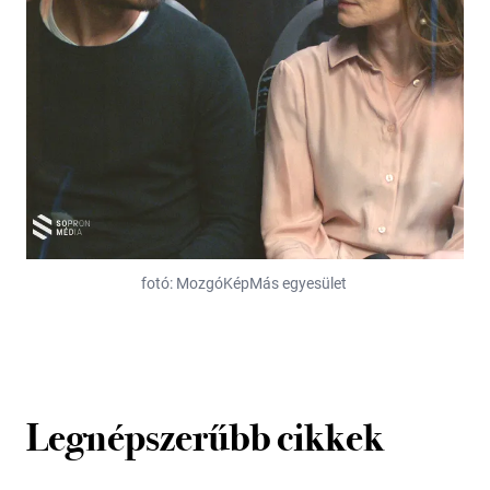
fotó: MozgóKépMás egyesület
Legnépszerűbb cikkek