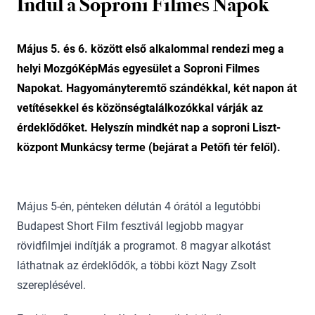
Indul a Soproni Filmes Napok
Május 5. és 6. között első alkalommal rendezi meg a
helyi MozgóKépMás egyesület a Soproni Filmes
Napokat. Hagyományteremtő szándékkal, két napon át
vetítésekkel és közönségtalálkozókkal várják az
érdeklődőket. Helyszín mindkét nap a soproni Liszt-
központ Munkácsy terme (bejárat a Petőfi tér felől).
Május 5-én, pénteken délután 4 órától a legutóbbi
Budapest Short Film fesztivál legjobb magyar
rövidfilmjei indítják a programot. 8 magyar alkotást
láthatnak az érdeklődők, a többi közt Nagy Zsolt
szereplésével.