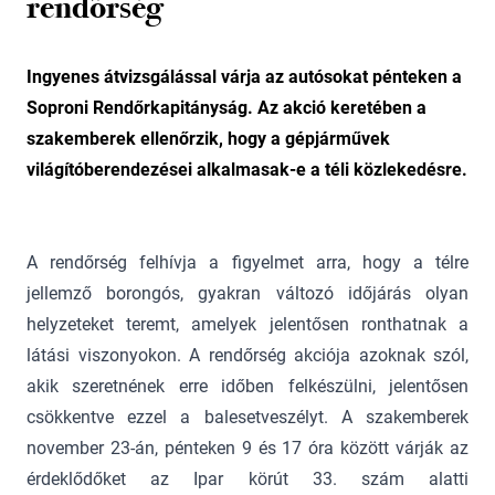
rendőrség
Ingyenes átvizsgálással várja az autósokat pénteken a
Soproni Rendőrkapitányság. Az akció keretében a
szakemberek ellenőrzik, hogy a gépjárművek
világítóberendezései alkalmasak-e a téli közlekedésre.
A rendőrség felhívja a figyelmet arra, hogy a télre
jellemző borongós, gyakran változó időjárás olyan
helyzeteket teremt, amelyek jelentősen ronthatnak a
látási viszonyokon. A rendőrség akciója azoknak szól,
akik szeretnének erre időben felkészülni, jelentősen
csökkentve ezzel a balesetveszélyt. A szakemberek
november 23-án, pénteken 9 és 17 óra között várják az
érdeklődőket az Ipar körút 33. szám alatti