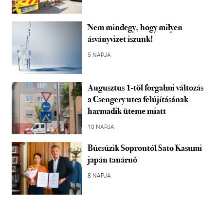
Nem mindegy, hogy milyen
ásványvizet iszunk!
5 NAPJA
Augusztus 1-től forgalmi változás
a Csengery utca felújításának
harmadik üteme miatt
10 NAPJA
Búcsúzik Soprontól Sato Kasumi
japán tanárnő
8 NAPJA