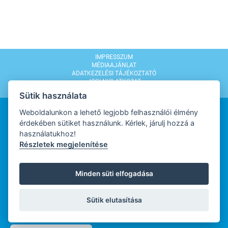
IMPRESSZUM
MÉDIAAJÁNLAT
ADATKEZELÉSI TÁJÉKOZTATÓ
JOGI NYILATKOZAT
MODERÁLÁSI SZABÁLYZAT
Sütik használata
Weboldalunkon a lehető legjobb felhasználói élmény
érdekében sütiket használunk. Kérlek, járulj hozzá a
használatukhoz!
Részletek megjelenítése
WEBDESIGN
Minden süti elfogadása
WEBFEJLESZTŐ
Sütik elutasítása