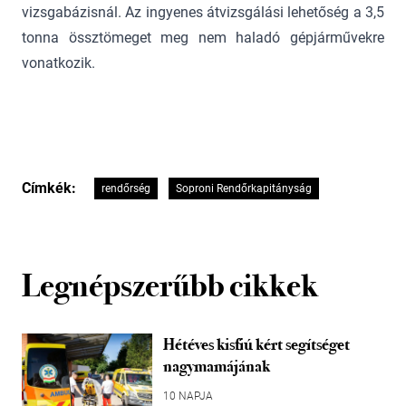
vizsgabázisnál. Az ingyenes átvizsgálási lehetőség a 3,5
tonna össztömeget meg nem haladó gépjárművekre
vonatkozik.
Címkék:
rendőrség
Soproni Rendőrkapitányság
Legnépszerűbb cikkek
Hétéves kisfiú kért segítséget
nagymamájának
10 NAPJA