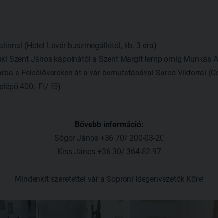
alinnal (Hotel Lövér buszmegállótól, kb. 3 óra)
ki Szent János kápolnától a Szent Margit templomig Munkás Ág
rba a Felsőlővereken át a vár bemutatásával Sáros Viktorral (C
belépő 400,- Ft/ fő)
Bővebb információ:
Sógor János +36 70/ 200-03-20
Kiss János +36 30/ 364-82-97
Mindenkit szeretettel vár a Soproni Idegenvezetők Köre!