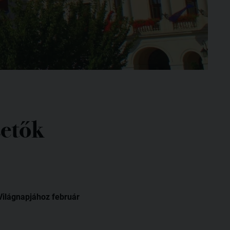
zetők
Világnapjához február