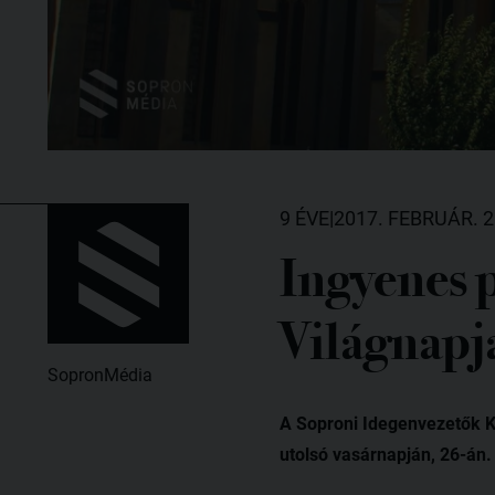
9 ÉVE
|
2017. FEBRUÁR. 2
Ingyenes 
Világnapj
SopronMédia
A Soproni Idegenvezetők K
utolsó vasárnapján, 26-án.