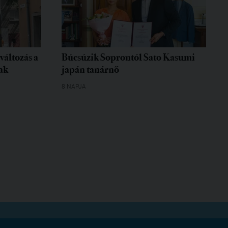
változás a
Búcsúzik Soprontól Sato Kasumi
ak
japán tanárnő
8 NAPJA