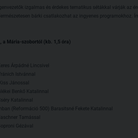
genvezetők izgalmas és érdekes tematikus sétákkal várják az é
 Természetesen bárki csatlakozhat az ingyenes programokhoz. Í
 Mária-szobortól (kb. 1,5 óra)
Keres Árpádné Lincsivel
ránich Istvánnal
Kiss Jánossal
ékei Benkő Katalinnal
séry Katalinnal
ban (Reformáció 500) Barasitsné Fekete Katalinnal
 Taschner Tamással
Soproni Gézával