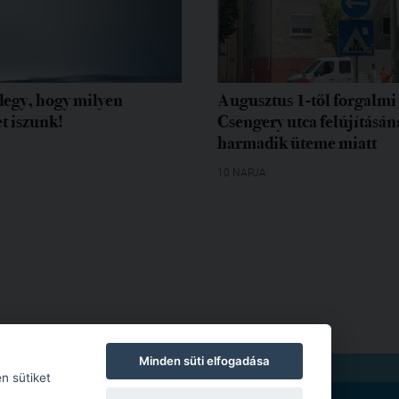
egy, hogy milyen
Augusztus 1-től forgalmi 
t iszunk!
Csengery utca felújításán
harmadik üteme miatt
10 NAPJA
Minden süti elfogadása
TKOZAT
|
MODERÁLÁSI SZABÁLYZAT
n sütiket