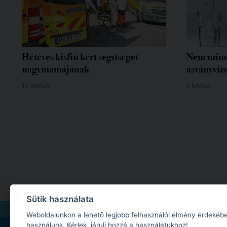
Hétéves kisfiú kért segítséget
Nem mind
nagymamájának
ásványvize
10 NAPJA
5 NAPJA
Sütik használata
IMPRESSZUM
|
MÉDIAAJÁNLAT
|
ADATKEZELÉSI TÁJÉKOZTATÓ
|
JOGI NYILA
Weboldalunkon a lehető legjobb felhasználói élmény érdekébe
használunk. Kérlek, járulj hozzá a használatukhoz!