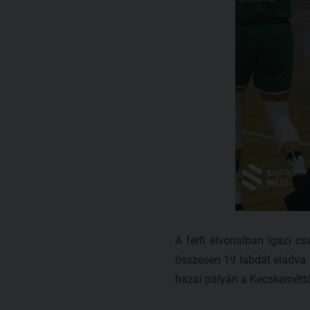
A férfi élvonalban igazi c
összesen 19 labdát eladva a
hazai pályán a Kecskeméttő