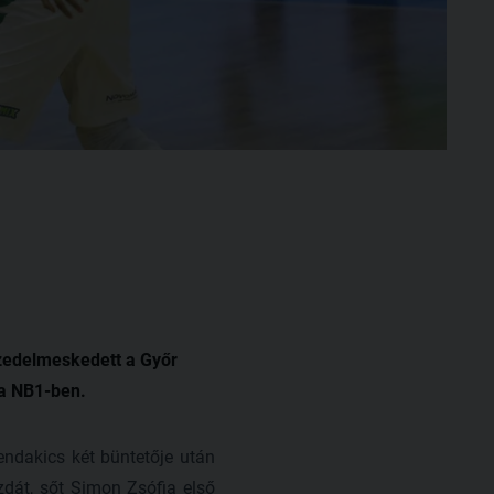
zedelmeskedett a Győr
da NB1-ben.
endakics két büntetője után
dát, sőt Simon Zsófia első