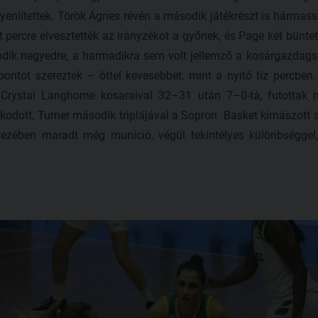
gyenlítettek. Török Ágnes révén a második játékrészt is hármass
percre elvesztették az irányzékot a győriek, és Page két büntet
dik negyedre, a harmadikra sem volt jellemző a kosárgazdagsá
ontot szereztek – öttel kevesebbet, mint a nyitó tíz percben
Crystal Langhorne kosaraival 32–31 után 7–0-tá, futottak m
kodott, Turner második triplájával a Sopron Basket kimászott a
kezében maradt még muníció, végül tekintélyes különbséggel