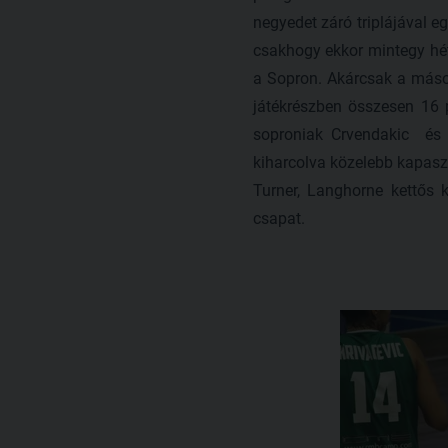
negyedet záró triplájával e
csakhogy ekkor mintegy hét 
a Sopron. Akárcsak a máso
játékrészben összesen 16 p
soproniak Crvendakic és 
kiharcolva közelebb kapasz
Turner, Langhorne kettős 
csapat.