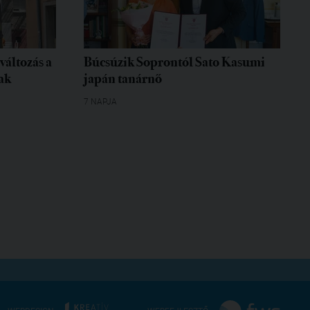
változás a
Búcsúzik Soprontól Sato Kasumi
ak
japán tanárnő
7 NAPJA