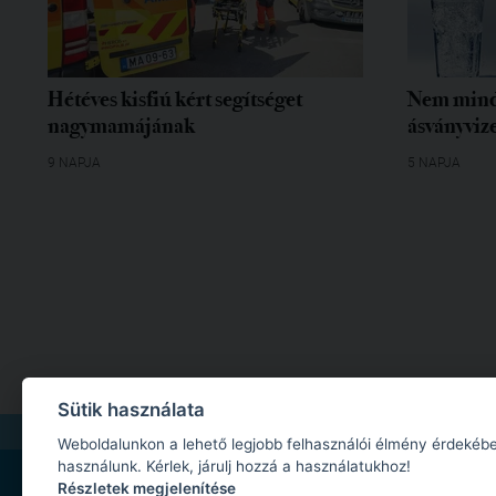
Hétéves kisfiú kért segítséget
Nem mind
nagymamájának
ásványvize
9 NAPJA
5 NAPJA
Sütik használata
IMPRESSZUM
|
MÉDIAAJÁNLAT
|
ADATKEZELÉSI TÁJÉKOZTATÓ
|
JOGI NYILA
Weboldalunkon a lehető legjobb felhasználói élmény érdekébe
használunk. Kérlek, járulj hozzá a használatukhoz!
Részletek megjelenítése