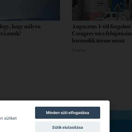
egy, hogy milyen
Augusztus 1-től forgalmi 
t iszunk!
Csengery utca felújításán
harmadik üteme miatt
9 NAPJA
Minden süti elfogadása
TKOZAT
|
MODERÁLÁSI SZABÁLYZAT
n sütiket
Sütik elutasítása