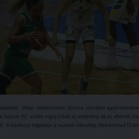
sapatként ritkán határozottan játszva, időnként egyénieskedve
 Sopron KC szinte végig futott az eredmény és az ellenfél utá
l. A találkozó legjobbja a hazaiak irányítója, Mohammad El-Ami