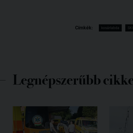
Címkék:
kosárlabda
SK
Legnépszerűbb cikk