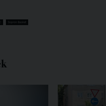
C
Sopron Basket
ek