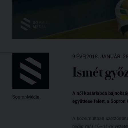
9 ÉVE
|
2018. JANUÁR. 28
Ismét győ
A női kosárlabda bajnoksá
SopronMédia
együttese felett, a Sopron 
A közelmúltban szerződtete
pedig már 16–11-re vezete