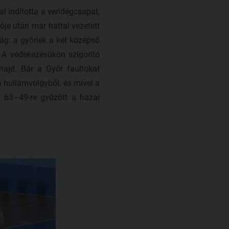
al indította a vendégcsapat,
ője után már hattal vezetett
g: a győriek a két középső
. A védekezésükön szigorító
ajd. Bár a Győr faultokat
 hullámvölgyből, és mivel a
, 63–49-re győzött a hazai