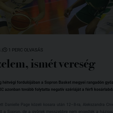
.
|
1 PERC OLVASÁS
zelem, ismét vereség
g hétvégi fordulójában a Sopron Basket megyei rangadón győ
KC azonban tovább folytatta negatív szériáját a férfi kosárlab
tt Danielle Page közeli kosara után 12–8-ra, Alekszandra Crv
tt a Sopron, de a győriek messzebbre nem engedték a házigaz