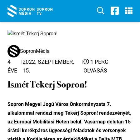
SopronMédia
4
|
2022. SZEPTEMBER.
|
1 PERC
ÉVE
15.
OLVASÁS
Ismét Tekerj Sopron!
Sopron Megyei Jogú Város Önkormányzata 7.
alkalommal rendezi meg Tekerj Sopron! rendezvényét,
az Európai Mobilitási Héten belül. Vasárnap délután 15
órától kerékpáros ügyességi feladatok és versenyek
várják a Kodály téren az érdeklődőket a Delta MTB