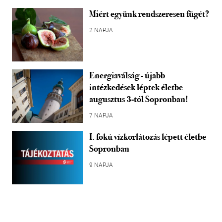
Miért együnk rendszeresen fügét?
2 NAPJA
Energiaválság - újabb
intézkedések léptek életbe
augusztus 3-tól Sopronban!
7 NAPJA
I. fokú vízkorlátozás lépett életbe
Sopronban
9 NAPJA