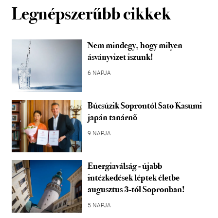
Legnépszerűbb cikkek
Nem mindegy, hogy milyen
ásványvizet iszunk!
6 NAPJA
Búcsúzik Soprontól Sato Kasumi
japán tanárnő
9 NAPJA
Energiaválság - újabb
intézkedések léptek életbe
augusztus 3-tól Sopronban!
5 NAPJA