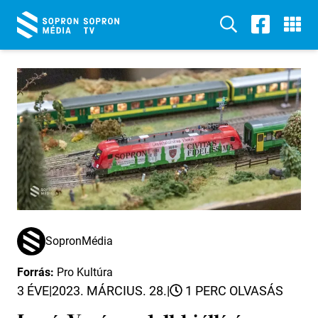
SopronMédia
Forrás:
Pro Kultúra
3 ÉVE
|
2023. MÁRCIUS. 28.
|
1 PERC OLVASÁS