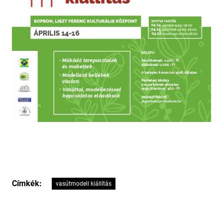
Címkék:
vasútmodell kiállítás