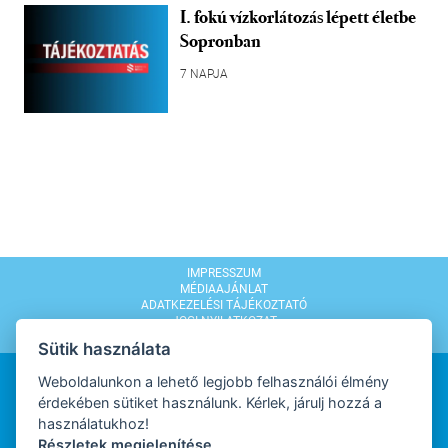
I. fokú vízkorlátozás lépett életbe
Sopronban
7 NAPJA
IMPRESSZUM
MÉDIAAJÁNLAT
ADATKEZELÉSI TÁJÉKOZTATÓ
JOGI NYILATKOZAT
MODERÁLÁSI SZABÁLYZAT
Sütik használata
Weboldalunkon a lehető legjobb felhasználói élmény
érdekében sütiket használunk. Kérlek, járulj hozzá a
használatukhoz!
Részletek megjelenítése