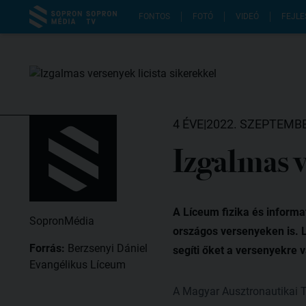
FONTOS
FOTÓ
VIDEÓ
FEJLE
4 ÉVE
|
2022. SZEPTEMBE
Izgalmas v
A Líceum fizika és informat
SopronMédia
országos versenyeken is. L
Forrás:
Berzsenyi Dániel
segíti őket a versenyekre v
Evangélikus Líceum
A Magyar Ausztronautikai T