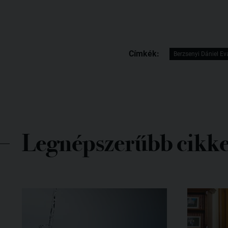
Címkék:
Berzsenyi Dániel E
Legnépszerűbb cikk