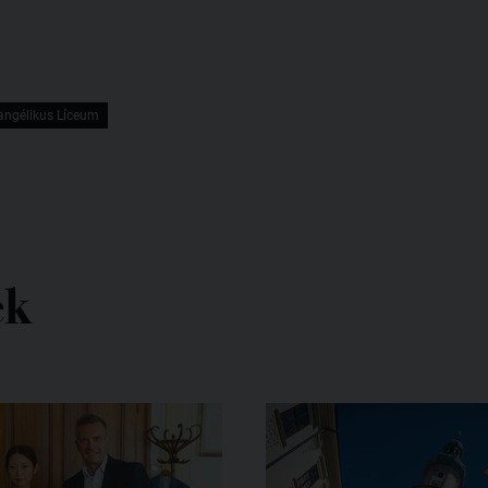
vangélikus Líceum
ek