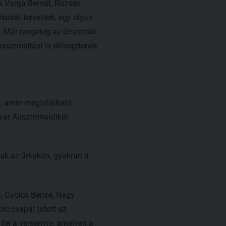
is Varga Bernát, Rózsás
kukát terveztek, egy olyan
. Már rengeteg az űrszemét
hasznosítást is elősegítenék
a, amin megtalálható
gyar Ausztronautikai
tak az űrkukán, gyakran a
s, Gyolcs Bence, Nagy
lc csapat jutott az
 fel a versenyre, amelyen a