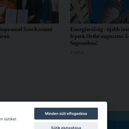
Soprontól Sato Kasumi
Energiaválság - újabb in
árnő
léptek életbe augusztus 3
Sopronban!
5 NAPJA
Minden süti elfogadása
TKOZAT
|
MODERÁLÁSI SZABÁLYZAT
n sütiket
Sütik elutasítása