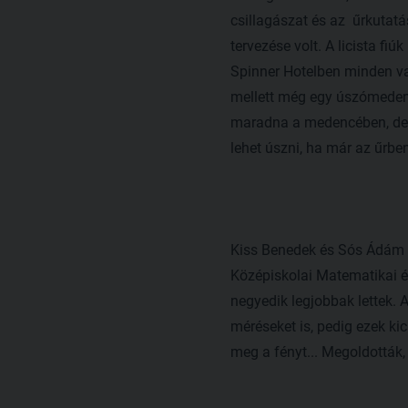
csillagászat és az űrkutatá
tervezése volt. A licista fi
Spinner Hotelben minden van
mellett még egy úszómedence
maradna a medencében, de a 
lehet úszni, ha már az űrbe
Kiss Benedek és Sós Ádám 
Középiskolai Matematikai és
negyedik legjobbak lettek.
méréseket is, pedig ezek kic
meg a fényt... Megoldották,