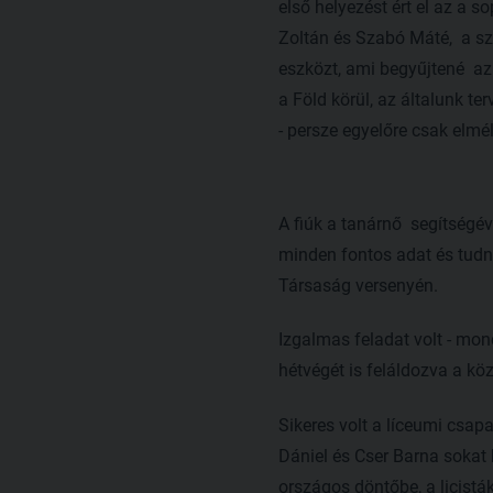
első helyezést ért el az a 
Zoltán és Szabó Máté, a szé
eszközt, ami begyűjtené az
a Föld körül, az általunk te
- persze egyelőre csak elmé
A fiúk a tanárnő segítségév
minden fontos adat és tudni
Társaság versenyén.
Izgalmas feladat volt - mon
hétvégét is feláldozva a kö
Sikeres volt a líceumi csap
Dániel és Cser Barna sokat 
országos döntőbe, a licistá