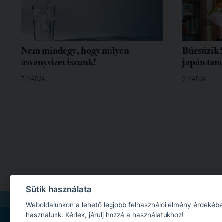
Nem mindegy, hogy milyen
Búcsúzik 
ásványvizet iszunk!
japán tan
7 NAPJA
9 NAPJA
Sütik használata
IMPRESSZUM
|
MÉDIAAJÁNLAT
|
ADATKEZELÉSI TÁJÉKOZTATÓ
|
JOGI NYILA
Weboldalunkon a lehető legjobb felhasználói élmény érdekébe
használunk. Kérlek, járulj hozzá a használatukhoz!