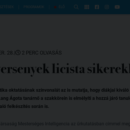
PROGRAMOK
SZTÉSEK
ÉLŐ
R. 28.
|
2 PERC OLVASÁS
ersenyek licista sikerek
ika oktatásának színvonalát az is mutatja, hogy diákjai kiváló
ang Ágota tanárnő a szakkörein is elmélyíti a hozzá járó tanu
aló felkészítés során is.
ársaság Mesterséges Intelligencia az űrkutatásban címmel meg