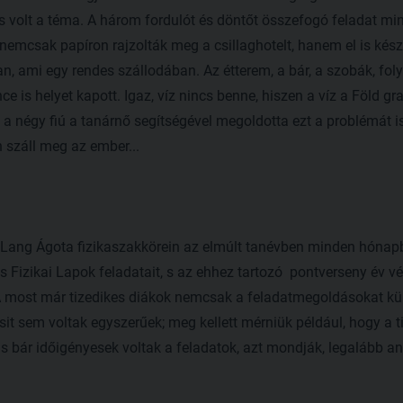
s volt a téma. A három fordulót és döntőt összefogó feladat mi
úk nemcsak papíron rajzolták meg a csillaghotelt, hanem el is kész
, ami egy rendes szállodában. Az étterem, a bár, a szobák, foly
 is helyet kapott. Igaz, víz nincs benne, hiszen a víz a Föld gr
négy fiú a tanárnő segítségével megoldotta ezt a problémát is:
n száll meg az ember...
Lang Ágota fizikaszakkörein az elmúlt tanévben minden hónap
 Fizikai Lapok feladatait, s az ehhez tartozó pontverseny év v
 A most már tizedikes diákok nemcsak a feladatmegoldásokat kül
sit sem voltak egyszerűek; meg kellett mérniük például, hogy a ti
 s bár időigényesek voltak a feladatok, azt mondják, legalább an