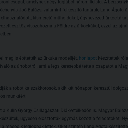
soproni csapat, amelynek négy tagjából három licista. A berzseny
chenyis Joó Balázs, valamint felkészítő tanáruk, Lang Ágota űr
 elhasználódott, kisméretű műholdakat, úgynevezett űrkockákat
rvezett eszköz visszahozná a Földre az űrkockákat, ezzel az újra
letben.
el meg is építették az űrkuka modelljét,
honlapot
készítettek ról
való az űrrobotról, ami a legsikeresebbé tette a csapatot a Ma
dják a robotika szakkörösök, akik két hónapon keresztül dolgoz
zös munkáért.
at a Kulin György Csillagászati Diákvetélkedőn is. Magyar Baláz
készültek, ügyesen elosztották egymás között a feladatokat. Nyo
k a második legjobbak lettek. Őket szintén Lang Ágota készítette