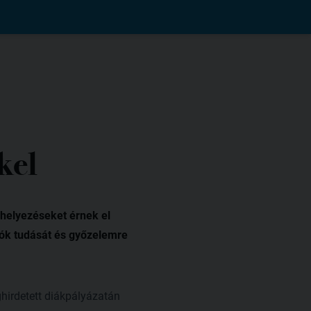
kel
 helyezéseket érnek el
lók tudását és győzelemre
hirdetett diákpályázatán