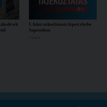
tézkedések
I. fokú vízkorlátozás lépett életbe
-tól
Sopronban
7 NAPJA