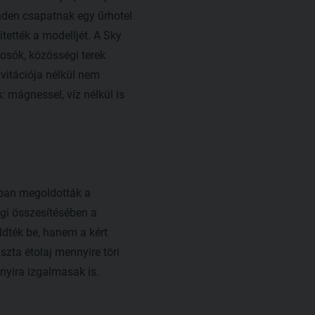
nden csapatnak egy űrhotel
ítették a modelljét. A Sky
osók, közösségi terek
avitációja nélkül nem
 mágnessel, víz nélkül is
ban megoldották a
égi összesítésében a
dték be, hanem a kért
szta étolaj mennyire töri
nyira izgalmasak is.