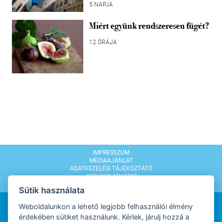
5 NAPJA
Miért együnk rendszeresen fügét?
12 ÓRÁJA
IMPRESSZUM
MÉDIAAJÁNLAT
ADATKEZELÉSI TÁJÉKOZTATÓ
JOGI NYILATKOZAT
MODERÁLÁSI SZABÁLYZAT
Sütik használata
Weboldalunkon a lehető legjobb felhasználói élmény
érdekében sütiket használunk. Kérlek, járulj hozzá a