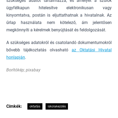
szükséges adatot tartalmazza, és amelyet a szülők
ügyfélkapun hitelesítve elektronikusan vagy
kinyomtatva, postán is eljuttathatnak a hivatalnak. Az
űrlap használata nem kötelező, ám jelentősen
megkönnyíti a kérelmek benyújtását és feldolgozását.
A szükséges adatokról és csatolandó dokumentumokról
bővebb tájékoztatás olvasható
az Oktatási Hivatal
honlapján
.
Borítókép; pixabay
Címkék:
oktatás
iskolakezdés