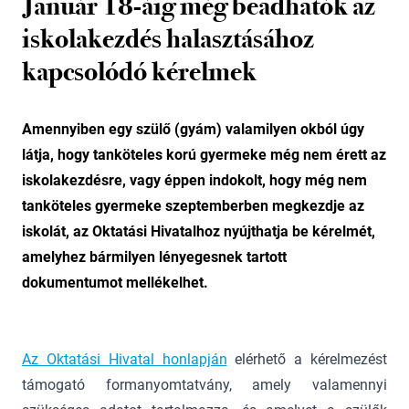
Január 18-áig még beadhatók az
iskolakezdés halasztásához
kapcsolódó kérelmek
Amennyiben egy szülő (gyám) valamilyen okból úgy
látja, hogy tanköteles korú gyermeke még nem érett az
iskolakezdésre, vagy éppen indokolt, hogy még nem
tanköteles gyermeke szeptemberben megkezdje az
iskolát, az Oktatási Hivatalhoz nyújthatja be kérelmét,
amelyhez bármilyen lényegesnek tartott
dokumentumot mellékelhet.
Az Oktatási Hivatal honlapján
elérhető a kérelmezést
támogató formanyomtatvány, amely valamennyi