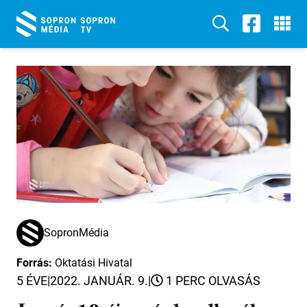
SopronMédia
Forrás:
Oktatási Hivatal
5 ÉVE
|
2022. JANUÁR. 9.
|
1 PERC OLVASÁS