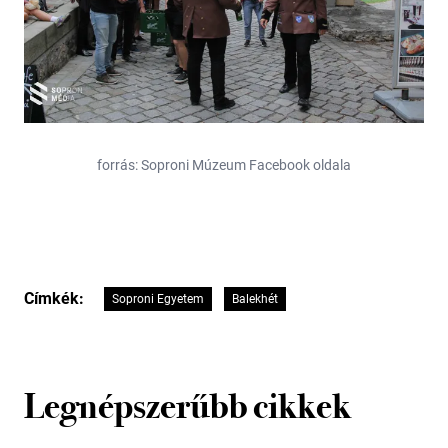
forrás: Soproni Múzeum Facebook oldala
Címkék:
Soproni Egyetem
Balekhét
Legnépszerűbb cikkek