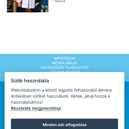
7 NAPJA
IMPRESSZUM
MÉDIAAJÁNLAT
ADATKEZELÉSI TÁJÉKOZTATÓ
JOGI NYILATKOZAT
MODERÁLÁSI SZABÁLYZAT
Sütik használata
Weboldalunkon a lehető legjobb felhasználói élmény
érdekében sütiket használunk. Kérlek, járulj hozzá a
használatukhoz!
Részletek megjelenítése
WEBDESIGN
Minden süti elfogadása