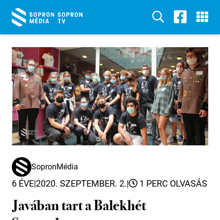
SopronMédia
6 ÉVE
|
2020. SZEPTEMBER. 2.
|
1 PERC OLVASÁS
Javában tart a Balekhét