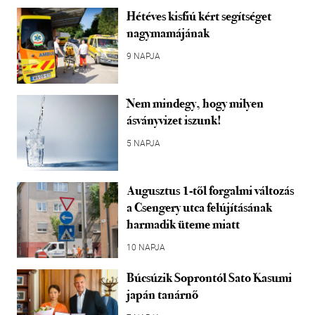
Hétéves kisfiú kért segítséget
nagymamájának
9 NAPJA
Nem mindegy, hogy milyen
ásványvizet iszunk!
5 NAPJA
Augusztus 1-től forgalmi változás
a Csengery utca felújításának
harmadik üteme miatt
10 NAPJA
Búcsúzik Soprontól Sato Kasumi
japán tanárnő