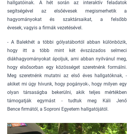
hallgatóinak. A hét során az interaktív feladatok
segítségével az elsőévesek megismerhetik a
hagyományokat és szaktársaikat, a felsőbb
évesek, vagyis a firmák vezetésével.
- A Balekhét a többi gólyatábortól abban különbözik,
hogy itt a több mint két évszázados selmeci
diákhagyományokat ápoljuk, ami abban nyilvánul meg,
hogy elsősorban egy közösséget szeretnénk formálni.
Meg szeretnénk mutatni az első éves hallgatóknak, -
akiket mi úgy hívunk, hogy pogányok-, hogy milyen egy
olyan társaságba bekerülni, akik teljes mértékben
támogatják egymást - tudtuk meg Káli Jenő
Bence firmától, a Soproni Egyetem hallgatójától.