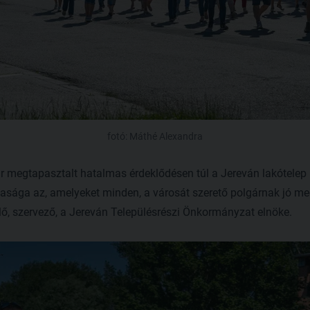
fotó: Máthé Alexandra
r megtapasztalt hatalmas érdeklődésen túl a Jereván lakótelep
okasága az, amelyeket minden, a városát szerető polgárnak jó m
ő, szervező, a Jereván Településrészi Önkormányzat elnöke.