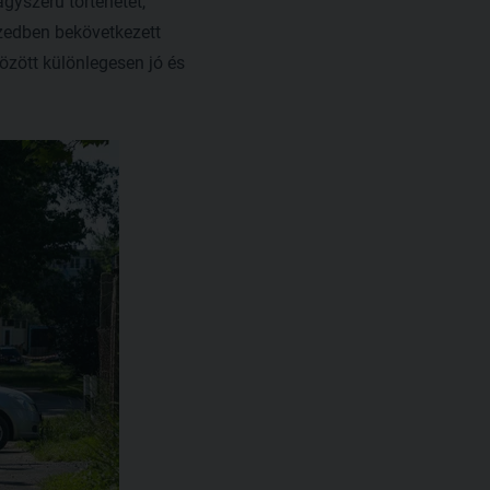
gyszerű történetet,
izedben bekövetkezett
özött különlegesen jó és