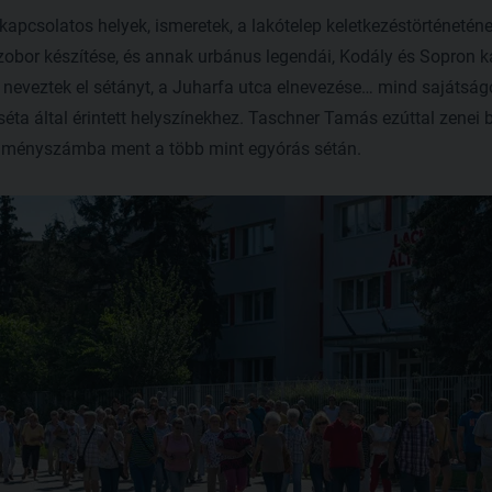
kapcsolatos helyek, ismeretek, a lakótelep keletkezéstörténeténe
bor készítése, és annak urbánus legendái, Kodály és Sopron ka
n neveztek el sétányt, a Juharfa utca elnevezése… mind sajátság
ta által érintett helyszínekhez. Taschner Tamás ezúttal zenei bet
élményszámba ment a több mint egyórás sétán.