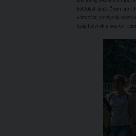
közönség részéről.A többi 
kötődést kínál. Öröm látni,
változást, amelynek köszönh
szép helynek a soproni Jere