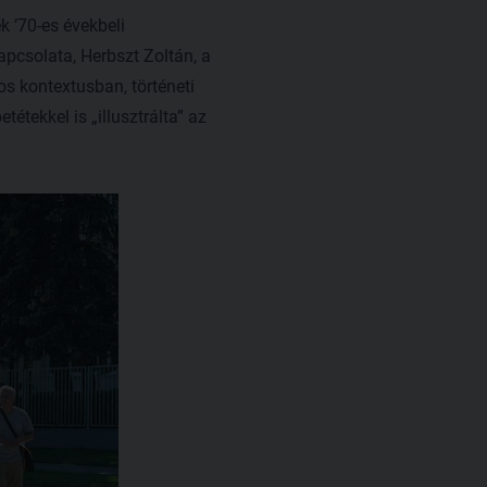
k ’70-es évekbeli
pcsolata, Herbszt Zoltán, a
os kontextusban, történeti
étekkel is „illusztrálta” az