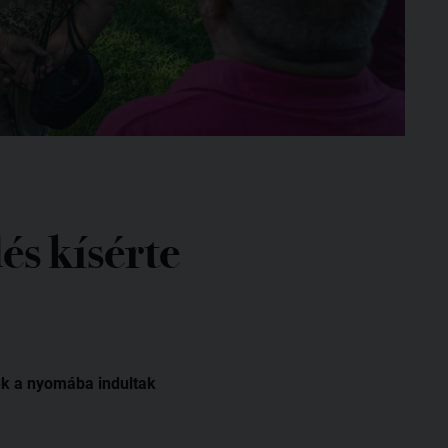
és kísérte
nek a nyomába indultak