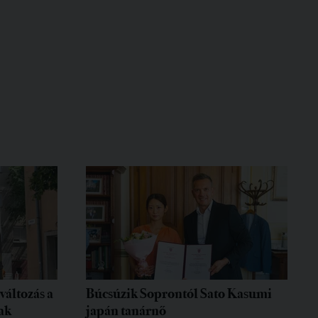
változás a
Búcsúzik Soprontól Sato Kasumi
ak
japán tanárnő