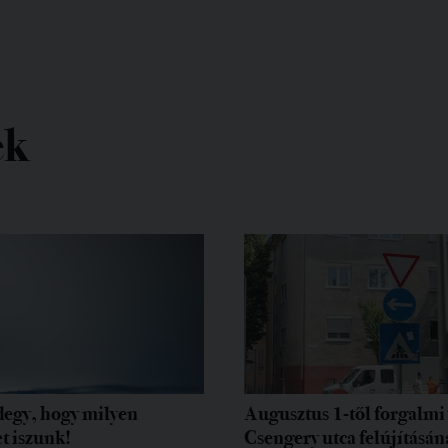
ek
egy, hogy milyen
Augusztus 1-től forgalmi 
t iszunk!
Csengery utca felújításán