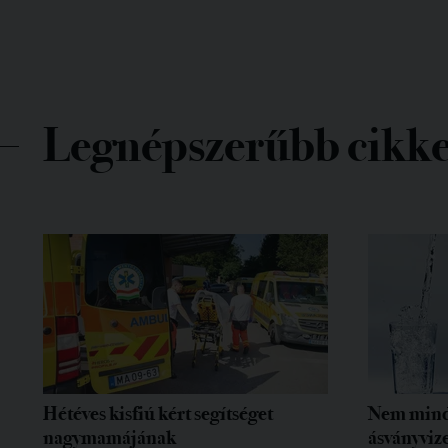
Legnépszerűbb cikk
Hétéves kisfiú kért segítséget
Nem mind
nagymamájának
ásványvize