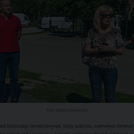
fotó: Máthé Alexandra
rű közösségi rendezvénynek, hogy számos, személyes történet is