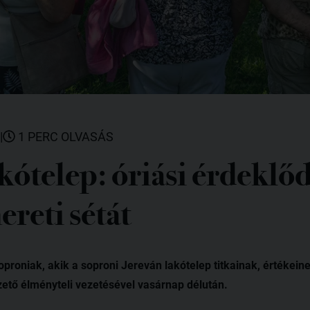
|
1 PERC OLVASÁS
kótelep: óriási érdeklőd
ereti sétát
oproniak, akik a soproni Jereván lakótelep titkainak, értékei
tő élményteli vezetésével vasárnap délután.