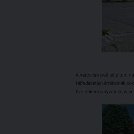
A városismereti sétákon má
felfedezetlen értékeinek s
Éva önkormányzati képvisel