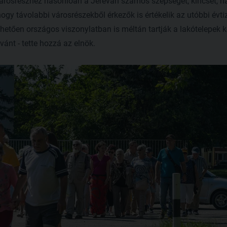
városrészhez hasonlóan a Jereván számos szépséget, kincset, na
 hogy távolabbi városrészekből érkezők is értékelik az utóbbi évt
etően országos viszonylatban is méltán tartják a lakótelepek k
vánt - tette hozzá az elnök.