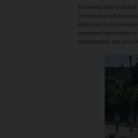
A városrész kelta múltjával 
momentumai, a Barátság-szo
költő, akiről a közelmúltba
keretekben kapcsolódtak a sé
elmondottakat, ami külön 