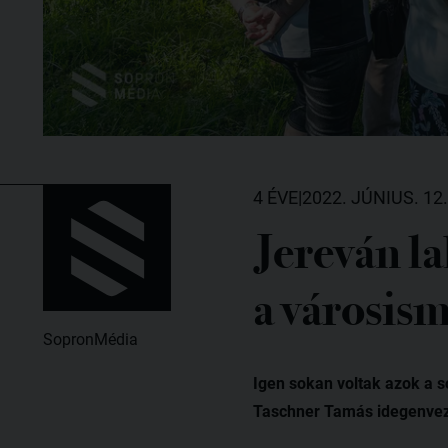
4 ÉVE
|
2022. JÚNIUS. 12.
Jereván la
a városism
SopronMédia
Igen sokan voltak azok a s
Taschner Tamás idegenveze