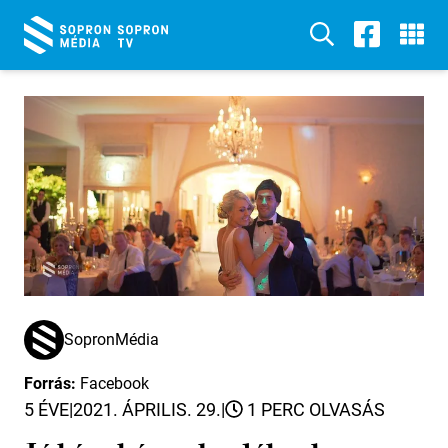
SopronMédia
Forrás:
Facebook
5 ÉVE
|
2021. ÁPRILIS. 29.
|
1 PERC OLVASÁS