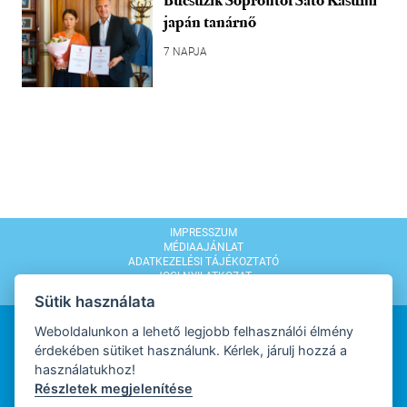
Búcsúzik Soprontól Sato Kasumi
japán tanárnő
7 NAPJA
IMPRESSZUM
MÉDIAAJÁNLAT
ADATKEZELÉSI TÁJÉKOZTATÓ
JOGI NYILATKOZAT
MODERÁLÁSI SZABÁLYZAT
Sütik használata
Weboldalunkon a lehető legjobb felhasználói élmény
érdekében sütiket használunk. Kérlek, járulj hozzá a
használatukhoz!
Részletek megjelenítése
WEBDESIGN