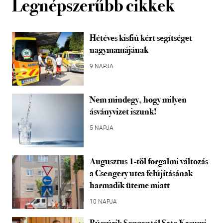
Legnépszerűbb cikkek
Hétéves kisfiú kért segítséget
nagymamájának
9 NAPJA
Nem mindegy, hogy milyen
ásványvizet iszunk!
5 NAPJA
Augusztus 1-től forgalmi változás
a Csengery utca felújításának
harmadik üteme miatt
10 NAPJA