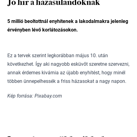
Jó hír a házasulandóknak
5 millió beoltottnál enyhítenek a lakodalmakra jelenleg
érvényben lévő korlátozásokon.
Ez a tervek szerint legkorábban május 10. után
következhet. Így aki nagyobb esküvőt szeretne szervezni,
annak érdemes kivárnia az újabb enyhítést, hogy minél
többen ünnepelhessék a friss házasokat a nagy napon.
Kép forrása: Pixabay.com