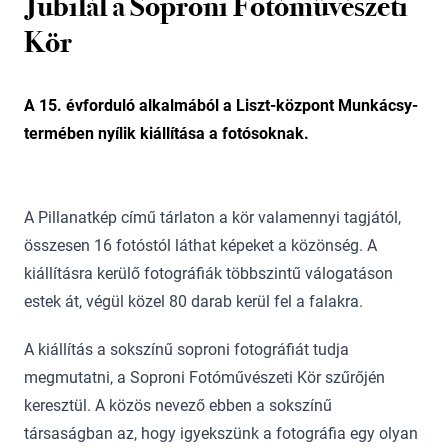
Jubilál a Soproni Fotóművészeti
Kör
A 15. évforduló alkalmából a Liszt-központ Munkácsy-
termében nyílik kiállítása a fotósoknak.
A Pillanatkép című tárlaton a kör valamennyi tagjától,
összesen 16 fotóstól láthat képeket a közönség. A
kiállításra kerülő fotográfiák többszintű válogatáson
estek át, végül közel 80 darab kerül fel a falakra.
A kiállítás a sokszínű soproni fotográfiát tudja
megmutatni, a Soproni Fotóművészeti Kör szűrőjén
keresztül. A közös nevező ebben a sokszínű
társaságban az, hogy igyekszünk a fotográfia egy olyan