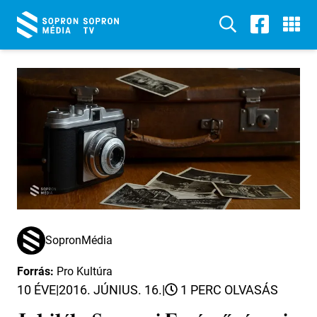
SopronMédia
Forrás:
Pro Kultúra
10 ÉVE
|
2016. JÚNIUS. 16.
|
1 PERC OLVASÁS