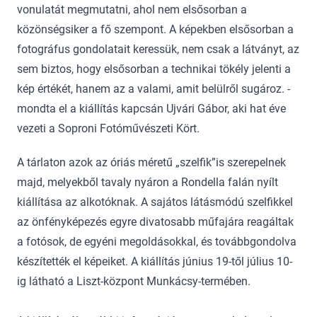
vonulatát megmutatni, ahol nem elsősorban a
közönségsiker a fő szempont. A képekben elsősorban a
fotográfus gondolatait keressük, nem csak a látványt, az
sem biztos, hogy elsősorban a technikai tökély jelenti a
kép értékét, hanem az a valami, amit belülről sugároz. -
mondta el a kiállítás kapcsán Ujvári Gábor, aki hat éve
vezeti a Soproni Fotóművészeti Kört.
A tárlaton azok az óriás méretű „szelfik”is szerepelnek
majd, melyekből tavaly nyáron a Rondella falán nyílt
kiállítása az alkotóknak. A sajátos látásmódú szelfikkel
az önfényképezés egyre divatosabb műfajára reagáltak
a fotósok, de egyéni megoldásokkal, és továbbgondolva
készítették el képeiket. A kiállítás június 19-től július 10-
ig látható a Liszt-központ Munkácsy-termében.