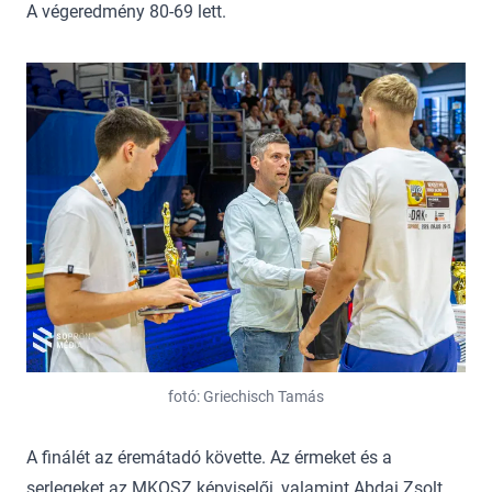
A végeredmény 80-69 lett.
fotó: Griechisch Tamás
A finálét az éremátadó követte. Az érmeket és a
serlegeket az MKOSZ képviselői, valamint Abdai Zsolt