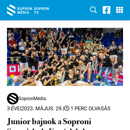
SopronMédia
3 ÉVE
|
2023. MÁJUS. 29.
|
1 PERC OLVASÁS
Junior bajnok a Soproni