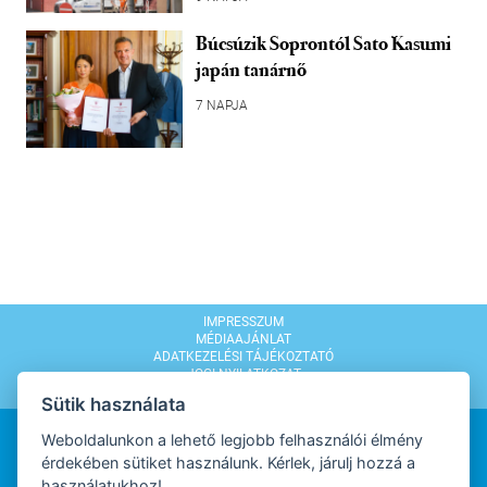
Búcsúzik Soprontól Sato Kasumi
japán tanárnő
7 NAPJA
IMPRESSZUM
MÉDIAAJÁNLAT
ADATKEZELÉSI TÁJÉKOZTATÓ
JOGI NYILATKOZAT
MODERÁLÁSI SZABÁLYZAT
Sütik használata
Weboldalunkon a lehető legjobb felhasználói élmény
érdekében sütiket használunk. Kérlek, járulj hozzá a
használatukhoz!