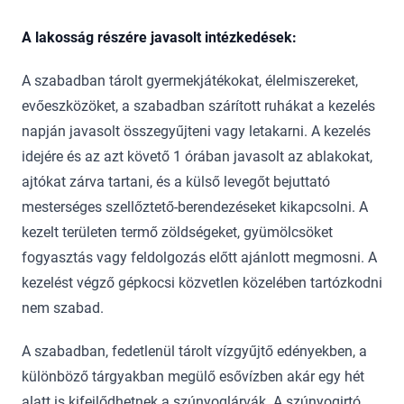
A lakosság részére javasolt intézkedések:
A szabadban tárolt gyermekjátékokat, élelmiszereket,
evőeszközöket, a szabadban szárított ruhákat a kezelés
napján javasolt összegyűjteni vagy letakarni. A kezelés
idejére és az azt követő 1 órában javasolt az ablakokat,
ajtókat zárva tartani, és a külső levegőt bejuttató
mesterséges szellőztető-berendezéseket kikapcsolni. A
kezelt területen termő zöldségeket, gyümölcsöket
fogyasztás vagy feldolgozás előtt ajánlott megmosni. A
kezelést végző gépkocsi közvetlen közelében tartózkodni
nem szabad.
A szabadban, fedetlenül tárolt vízgyűjtő edényekben, a
különböző tárgyakban megülő esővízben akár egy hét
alatt is kifejlődhetnek a szúnyoglárvák. A szúnyogirtó