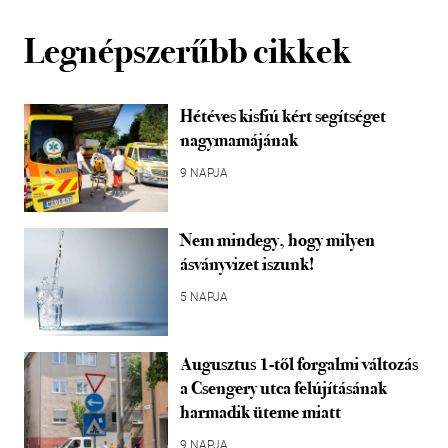
Legnépszerűbb cikkek
Hétéves kisfiú kért segítséget
nagymamájának
9 NAPJA
Nem mindegy, hogy milyen
ásványvizet iszunk!
5 NAPJA
Augusztus 1-től forgalmi változás
a Csengery utca felújításának
harmadik üteme miatt
9 NAPJA