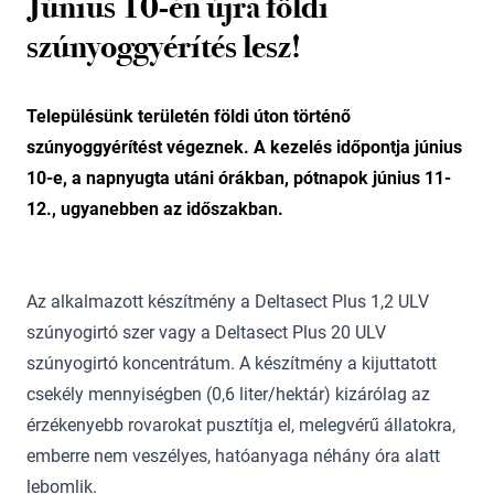
Június 10-én újra földi
szúnyoggyérítés lesz!
Településünk területén földi úton történő
szúnyoggyérítést végeznek. A kezelés időpontja június
10-e, a napnyugta utáni órákban, pótnapok június 11-
12., ugyanebben az időszakban.
Az alkalmazott készítmény a Deltasect Plus 1,2 ULV
szúnyogirtó szer vagy a Deltasect Plus 20 ULV
szúnyogirtó koncentrátum. A készítmény a kijuttatott
csekély mennyiségben (0,6 liter/hektár) kizárólag az
érzékenyebb rovarokat pusztítja el, melegvérű állatokra,
emberre nem veszélyes, hatóanyaga néhány óra alatt
lebomlik.