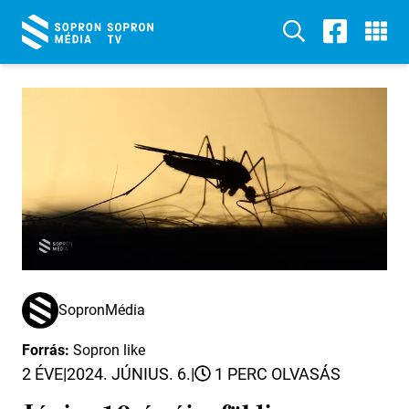
SopronMédia
Forrás:
Sopron like
2 ÉVE
|
2024. JÚNIUS. 6.
|
1 PERC OLVASÁS