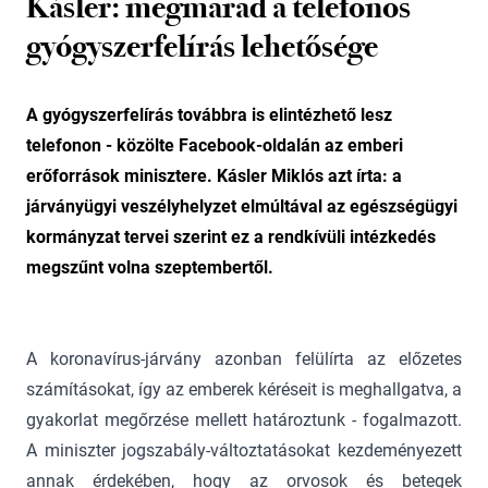
Kásler: megmarad a telefonos
gyógyszerfelírás lehetősége
A gyógyszerfelírás továbbra is elintézhető lesz
telefonon - közölte Facebook-oldalán az emberi
erőforrások minisztere. Kásler Miklós azt írta: a
járványügyi veszélyhelyzet elmúltával az egészségügyi
kormányzat tervei szerint ez a rendkívüli intézkedés
megszűnt volna szeptembertől.
A koronavírus-járvány azonban felülírta az előzetes
számításokat, így az emberek kéréseit is meghallgatva, a
gyakorlat megőrzése mellett határoztunk - fogalmazott.
A miniszter jogszabály-változtatásokat kezdeményezett
annak érdekében, hogy az orvosok és betegek