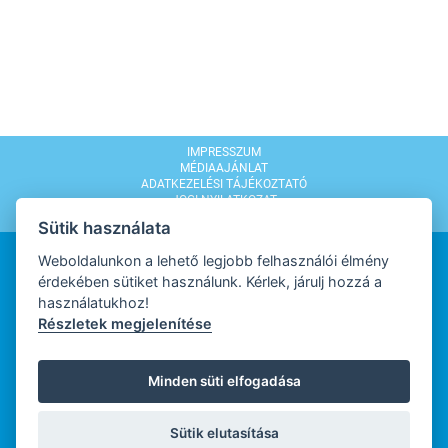
IMPRESSZUM
MÉDIAAJÁNLAT
ADATKEZELÉSI TÁJÉKOZTATÓ
JOGI NYILATKOZAT
MODERÁLÁSI SZABÁLYZAT
Sütik használata
Weboldalunkon a lehető legjobb felhasználói élmény
érdekében sütiket használunk. Kérlek, járulj hozzá a
használatukhoz!
Részletek megjelenítése
WEBDESIGN
Minden süti elfogadása
WEBFEJLESZTŐ
Sütik elutasítása