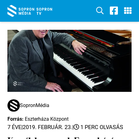
SopronMédia
Forrás:
Eszterháza Központ
7 ÉVE
|
2019. FEBRUÁR. 23.
|
1 PERC OLVASÁS