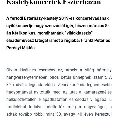
Kastélykoncertek Eszterházán
A fertődi Esterházy-kastély 2019-es koncertévadának
nyitókoncertje nagy szenzációt ígér, hiszen március 8-
án két ikonikus, mondhatnánk “világklasszis”
előadóművész látogat ismét a régióba: Frankl Péter és
Perényi Miklós.
Olyan kivételes esemény ez, amely a világ bármely
hangversenytermében piros betűs ünnepnek számít. A
két művész-legenda előtt a Zeneakadémia legnemesebb
hagyományai nyitották meg az utat a kamarazenélés
nélkülözhetetlen, kiapadhatatlan és csodás világába. E
tradícióból indulva hódították meg a nagyvilágot, s
adták tovább több, mint 30, avagy 40 éven keresztül