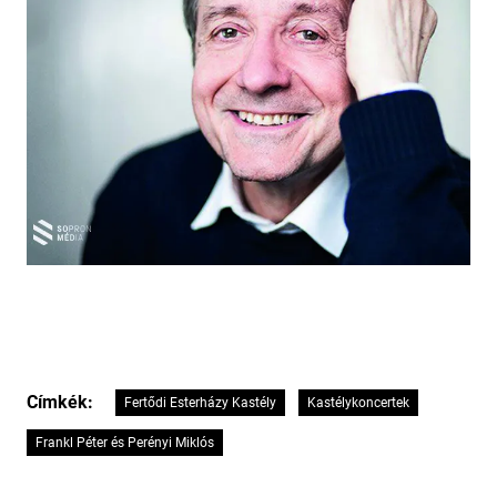
Címkék:
Fertődi Esterházy Kastély
Kastélykoncertek
Frankl Péter és Perényi Miklós