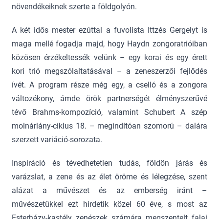
növendékeiknek szerte a földgolyón.
A két idős mester ezúttal a fuvolista Ittzés Gergelyt is
maga mellé fogadja majd, hogy Haydn zongoratrióiban
közösen érzékeltessék velünk – egy korai és egy érett
kori trió megszólaltatásával – a zeneszerzői fejlődés
ívét. A program része még egy, a cselló és a zongora
változékony, ámde örök partnerségét élményszerűvé
tévő Brahms-kompozíció, valamint Schubert A szép
molnárlány-ciklus 18. – megindítóan szomorú – dalára
szerzett variáció-sorozata.
Inspiráció és tévedhetetlen tudás, földön járás és
varázslat, a zene és az élet öröme és lélegzése, szent
alázat a művészet és az emberség iránt –
művészetükkel ezt hirdetik közel 60 éve, s most az
Esterházy-kastély zenészek számára megszentelt falai