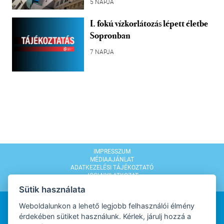
5 NAPJA
I. fokú vízkorlátozás lépett életbe
Sopronban
7 NAPJA
IMPRESSZUM
MÉDIAAJÁNLAT
ADATKEZELÉSI TÁJÉKOZTATÓ
JOGI NYILATKOZAT
MODERÁLÁSI SZABÁLYZAT
Sütik használata
Weboldalunkon a lehető legjobb felhasználói élmény
érdekében sütiket használunk. Kérlek, járulj hozzá a