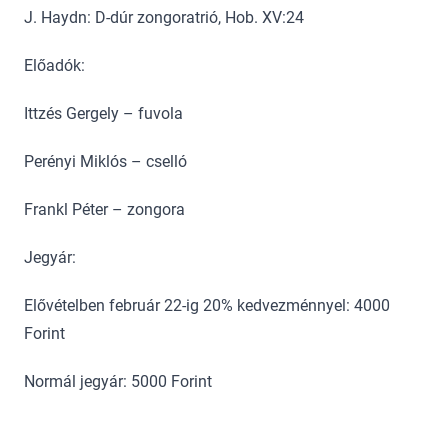
J. Haydn: D-dúr zongoratrió, Hob. XV:24
Előadók:
Ittzés Gergely – fuvola
Perényi Miklós – cselló
Frankl Péter – zongora
Jegyár:
Elővételben február 22-ig 20% kedvezménnyel: 4000
Forint
Normál jegyár: 5000 Forint