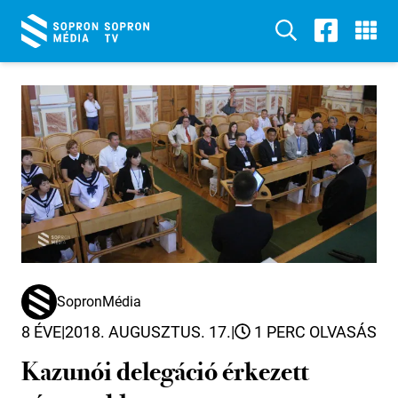
SopronMédia
8 ÉVE
|
2018. AUGUSZTUS. 17.
|
1 PERC OLVASÁS
Kazunói delegáció érkezett