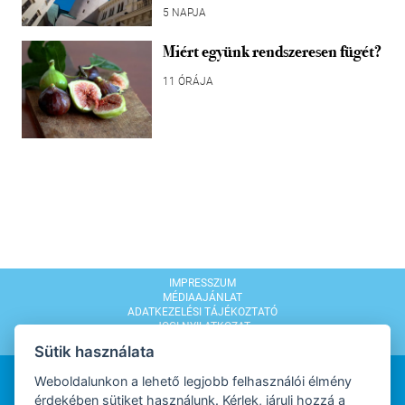
5 NAPJA
Miért együnk rendszeresen fügét?
11 ÓRÁJA
IMPRESSZUM
MÉDIAAJÁNLAT
ADATKEZELÉSI TÁJÉKOZTATÓ
JOGI NYILATKOZAT
MODERÁLÁSI SZABÁLYZAT
Sütik használata
Weboldalunkon a lehető legjobb felhasználói élmény
érdekében sütiket használunk. Kérlek, járulj hozzá a