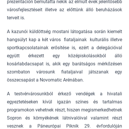
prezentáción bemutatta nekik az elmúlt évek jelentősebb
városfejlesztéseit illetve az előttünk álló beruházások
terveit is.
A kazunói küldöttség mostani látogatása során kiemelt
hangsúlyt kap a két város fiataljainak kulturális illetve
sportkapcsolatainak erősítése is, ezért a delegációval
együtt érkezett egy középiskolásokból álló
kosárlabdacsapat is, akik egy barátságos mérkőzésen
szombaton városunk fiataljaival játszanak egy
összecsapást a Novomatic Arénában.
A testvérvárosunkból érkező vendégek a hivatali
egyeztetéseken kívül igazán színes és tartalmas
programokon vehetnek részt, hiszen megismerkedhetnek
Sopron és környékének látnivalóival valamint részt
vesznek a Páneurópai Piknik 29. évfordulóján