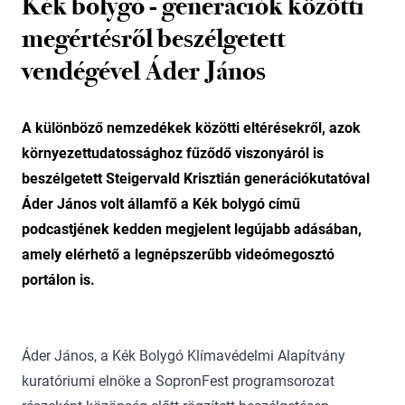
Kék bolygó - generációk közötti
megértésről beszélgetett
vendégével Áder János
A különböző nemzedékek közötti eltérésekről, azok
környezettudatossághoz fűződő viszonyáról is
beszélgetett Steigervald Krisztián generációkutatóval
Áder János volt államfő a Kék bolygó című
podcastjének kedden megjelent legújabb adásában,
amely elérhető a legnépszerűbb videómegosztó
portálon is.
Áder János, a Kék Bolygó Klímavédelmi Alapítvány
kuratóriumi elnöke a SopronFest programsorozat