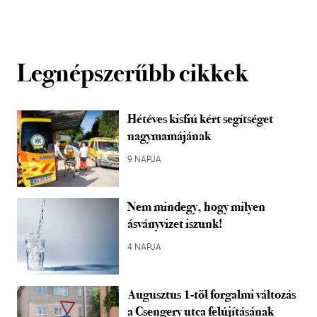
Legnépszerűbb cikkek
Hétéves kisfiú kért segítséget
nagymamájának
9 NAPJA
Nem mindegy, hogy milyen
ásványvizet iszunk!
4 NAPJA
Augusztus 1-től forgalmi változás
a Csengery utca felújításának