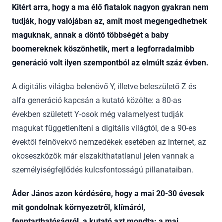
Kitért arra, hogy a ma élő fiatalok nagyon gyakran nem
tudják, hogy valójában az, amit most megengedhetnek
maguknak, annak a döntő többségét a baby
boomereknek köszönhetik, mert a legforradalmibb
generáció volt ilyen szempontból az elmúlt száz évben.
A digitális világba belenövő Y, illetve beleszülető Z és
alfa generáció kapcsán a kutató közölte: a 80-as
években született Y-osok még valamelyest tudják
magukat függetleníteni a digitális világtól, de a 90-es
évektől felnövekvő nemzedékek esetében az internet, az
okoseszközök már elszakíthatatlanul jelen vannak a
személyiségfejlődés kulcsfontosságú pillanataiban.
Áder János azon kérdésére, hogy a mai 20-30 évesek
mit gondolnak környezetről, klímáról,
fenntarthatóságról, a kutató azt mondta: a mai