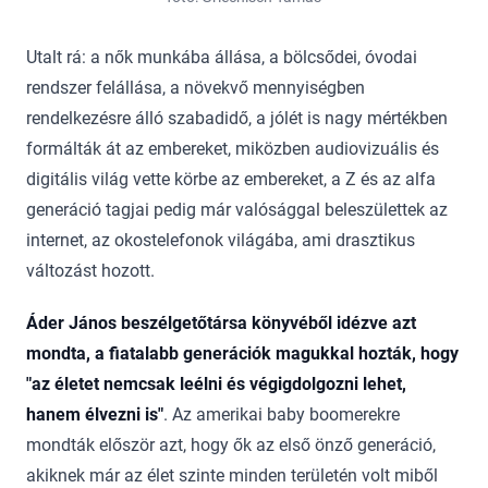
Utalt rá: a nők munkába állása, a bölcsődei, óvodai
rendszer felállása, a növekvő mennyiségben
rendelkezésre álló szabadidő, a jólét is nagy mértékben
formálták át az embereket, miközben audiovizuális és
digitális világ vette körbe az embereket, a Z és az alfa
generáció tagjai pedig már valósággal beleszülettek az
internet, az okostelefonok világába, ami drasztikus
változást hozott.
Áder János beszélgetőtársa könyvéből idézve azt
mondta, a fiatalabb generációk magukkal hozták, hogy
"az életet nemcsak leélni és végigdolgozni lehet,
hanem élvezni is"
. Az amerikai baby boomerekre
mondták először azt, hogy ők az első önző generáció,
akiknek már az élet szinte minden területén volt miből