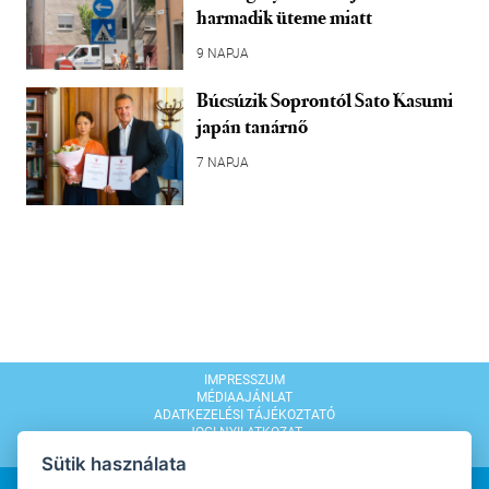
harmadik üteme miatt
9 NAPJA
Búcsúzik Soprontól Sato Kasumi
japán tanárnő
7 NAPJA
IMPRESSZUM
MÉDIAAJÁNLAT
ADATKEZELÉSI TÁJÉKOZTATÓ
JOGI NYILATKOZAT
MODERÁLÁSI SZABÁLYZAT
Sütik használata