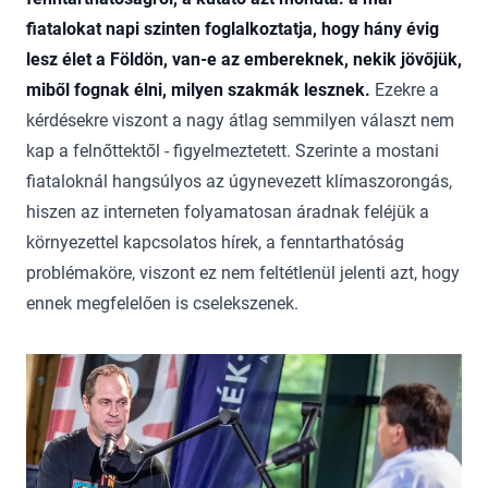
fiatalokat napi szinten foglalkoztatja, hogy hány évig
lesz élet a Földön, van-e az embereknek, nekik jövőjük,
miből fognak élni, milyen szakmák lesznek.
Ezekre a
kérdésekre viszont a nagy átlag semmilyen választ nem
kap a felnőttektől - figyelmeztetett. Szerinte a mostani
fiataloknál hangsúlyos az úgynevezett klímaszorongás,
hiszen az interneten folyamatosan áradnak feléjük a
környezettel kapcsolatos hírek, a fenntarthatóság
problémaköre, viszont ez nem feltétlenül jelenti azt, hogy
ennek megfelelően is cselekszenek.