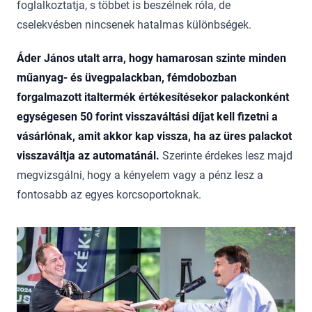
foglalkoztatja, s többet is beszélnek róla, de
cselekvésben nincsenek hatalmas különbségek.
Áder János utalt arra, hogy hamarosan szinte minden
műanyag- és üvegpalackban, fémdobozban
forgalmazott italtermék értékesítésekor palackonként
egységesen 50 forint visszaváltási díjat kell fizetni a
vásárlónak, amit akkor kap vissza, ha az üres palackot
visszaváltja az automatánál.
Szerinte érdekes lesz majd
megvizsgálni, hogy a kényelem vagy a pénz lesz a
fontosabb az egyes korcsoportoknak.