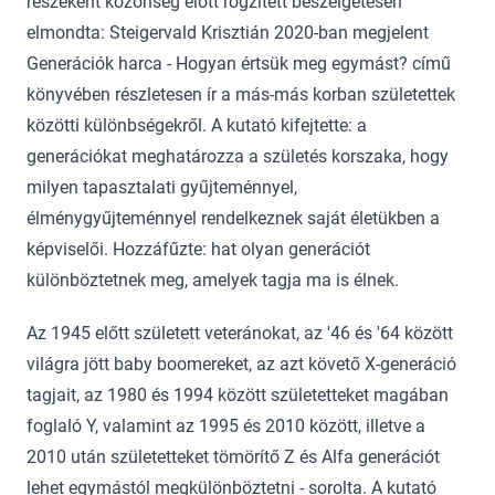
részeként közönség előtt rögzített beszélgetésen
elmondta: Steigervald Krisztián 2020-ban megjelent
Generációk harca - Hogyan értsük meg egymást? című
könyvében részletesen ír a más-más korban születettek
közötti különbségekről. A kutató kifejtette: a
generációkat meghatározza a születés korszaka, hogy
milyen tapasztalati gyűjteménnyel,
élménygyűjteménnyel rendelkeznek saját életükben a
képviselői. Hozzáfűzte: hat olyan generációt
különböztetnek meg, amelyek tagja ma is élnek.
Az 1945 előtt született veteránokat, az '46 és '64 között
világra jött baby boomereket, az azt követő X-generáció
tagjait, az 1980 és 1994 között születetteket magában
foglaló Y, valamint az 1995 és 2010 között, illetve a
2010 után születetteket tömörítő Z és Alfa generációt
lehet egymástól megkülönböztetni - sorolta. A kutató