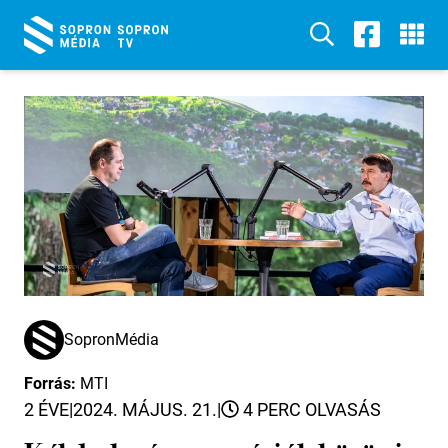
SopronMédia
Forrás:
MTI
2 ÉVE
|
2024. MÁJUS. 21.
|
4 PERC OLVASÁS