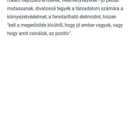
főként népszerű emberek, véleményvezérek - jó példát
mutassanak, divatossá tegyék a társadalom számára a
környezetvédelmet, a fenntartható életmódot, hiszen
"kell a megerősítés kívülről, hogy jó ember vagyok, vagy
hogy amit csinálok, az pozitív".