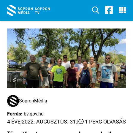
SopronMédia
Forrás:
bv.gov.hu
4 ÉVE
|
2022. AUGUSZTUS. 31.
|
1 PERC OLVASÁS