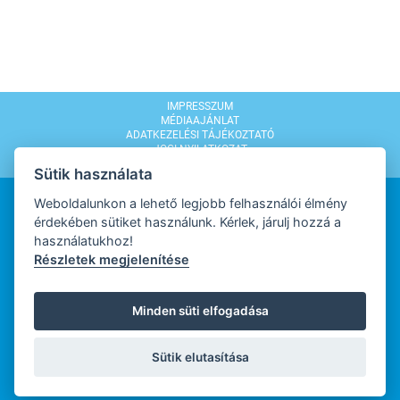
IMPRESSZUM
MÉDIAAJÁNLAT
ADATKEZELÉSI TÁJÉKOZTATÓ
JOGI NYILATKOZAT
MODERÁLÁSI SZABÁLYZAT
Sütik használata
Weboldalunkon a lehető legjobb felhasználói élmény
érdekében sütiket használunk. Kérlek, járulj hozzá a
használatukhoz!
Részletek megjelenítése
WEBDESIGN
Minden süti elfogadása
WEBFEJLESZTŐ
Sütik elutasítása