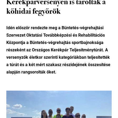
Kerékpárversenyen is taroltak a
kőhidai fegyőrök
Idén először rendezte meg a Büntetés-végrehajtási
Szervezet Oktatási Továbbképzési és Rehabilitációs
Központja a Büntetés-végrehajtás sportbajnoksága
részeként az Országos Kerékpár Teljesítménytúrát. A
versenyzők életkor szerinti kategóriákban teljesítették
a túrát és a két mért szakasz részidejének összesítése
alapján rangsorolták őket.