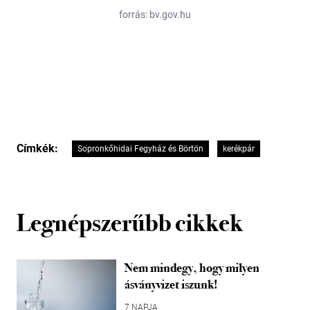
forrás: bv.gov.hu
Címkék:
Sopronkőhidai Fegyház és Börtön
kerékpár
Legnépszerűbb cikkek
Nem mindegy, hogy milyen
ásványvizet iszunk!
7 NAPJA