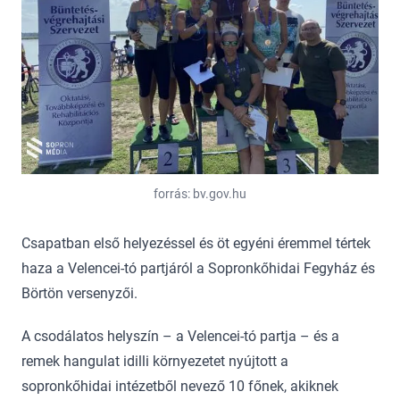
forrás: bv.gov.hu
Csapatban első helyezéssel és öt egyéni éremmel tértek
haza a Velencei-tó partjáról a Sopronkőhidai Fegyház és
Börtön versenyzői.
A csodálatos helyszín – a Velencei-tó partja – és a
remek hangulat idilli környezetet nyújtott a
sopronkőhidai intézetből nevező 10 főnek, akiknek