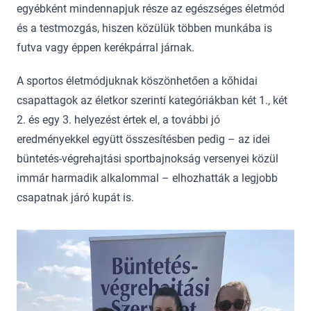
egyébként mindennapjuk része az egészséges életmód
és a testmozgás, hiszen közülük többen munkába is
futva vagy éppen kerékpárral járnak.
A sportos életmódjuknak köszönhetően a kőhidai
csapattagok az életkor szerinti kategóriákban két 1., két
2. és egy 3. helyezést értek el, a további jó
eredményekkel együtt összesítésben pedig – az idei
büntetés-végrehajtási sportbajnokság versenyei közül
immár harmadik alkalommal – elhozhatták a legjobb
csapatnak járó kupát is.