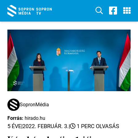
SopronMédia
Forrás:
hirado.hu
5 ÉVE
|
2022. FEBRUÁR. 3.
|
1 PERC OLVASÁS