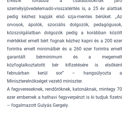
Érkezik továbbá a családosoknak járó
személyijövedelemadó-visszatérítés is, a 25 év alattiak
pedig kézhez kapják első szja-mentes bérüket. „Az
orvosok, ápolók, szociális dolgozók, pedagógusok,
közszolgálatban dolgozók pedig a korábban közölt
mértékkel emelt bért fognak kézhez kapni és a 200 ezer
forintra emelt minimálbér és a 260 ezer forintra emelt
garantált bérminimum és a megemelt
közfoglalkoztatotti bér kifizetésére is elsőként
februárban kerül sor” – hangsúlyozta a
Miniszterelnökséget vezető miniszter.
A fegyvereseknek, rendőröknek, katonáknak, mintegy 70
ezer embernek a hathavi fegyverpénzt is ki tudjuk fizetni
– fogalmazott Gulyás Gergely.