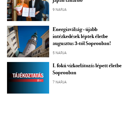
japán tanárnő
9 NAPJA
Energiaválság - újabb
intézkedések léptek életbe
augusztus 3-tól Sopronban!
5 NAPJA
I. fokú vízkorlátozás lépett életbe
Sopronban
7 NAPJA