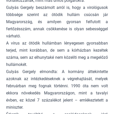
vonatkozzanak, mint más uniós polgárokra.
Gulyás Gergely beszámolt arról is, hogy a virológusok
többsége szerint az ötödik hullám csúcsán jár
Magyarország, és amilyen gyorsan felfutott a
fertőzésszám, annak csökkenése is olyan sebességgel
várható.
A vírus az ötödik hullámban lényegesen gyorsabban
terjed, mint korábban, de sem a kórházban kezeltek
száma, sem az elhunytaké nem közelíti meg a megelőző
hullámokét.
Gulyás Gergely elmondta: A kormány áttekintette
azoknak az intézkedéseknek a végrehajtását, melyek
februárban meg fognak történni. 1990 óta nem volt
ekkora növekedés Magyarországon, mint a tavalyi
évben, ez közel 7 százalékot jelent – emlékeztetett a
miniszter.