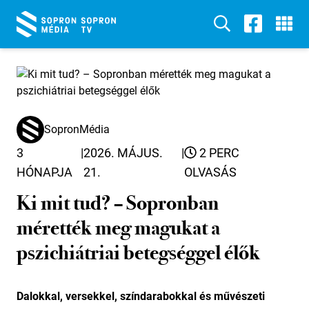
SopronMédia
3
|
2026. MÁJUS.
|
2 PERC
HÓNAPJA
21.
OLVASÁS
Ki mit tud? – Sopronban
mérették meg magukat a
pszichiátriai betegséggel élők
Dalokkal, versekkel, színdarabokkal és művészeti