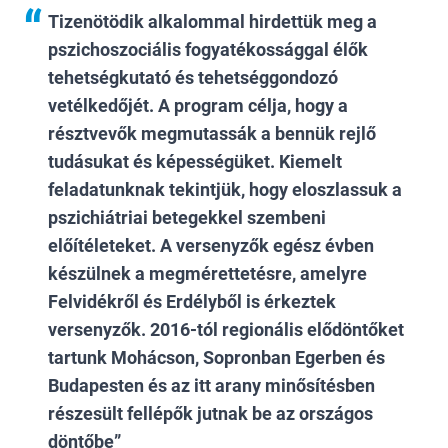
Tizenötödik alkalommal hirdettük meg a
pszichoszociális fogyatékossággal élők
tehetségkutató és tehetséggondozó
vetélkedőjét. A program célja, hogy a
résztvevők megmutassák a bennük rejlő
tudásukat és képességüket. Kiemelt
feladatunknak tekintjük, hogy eloszlassuk a
pszichiátriai betegekkel szembeni
előítéleteket. A versenyzők egész évben
készülnek a megmérettetésre, amelyre
Felvidékről és Erdélyből is érkeztek
versenyzők. 2016-tól regionális elődöntőket
tartunk Mohácson, Sopronban Egerben és
Budapesten és az itt arany minősítésben
részesült fellépők jutnak be az országos
döntőbe