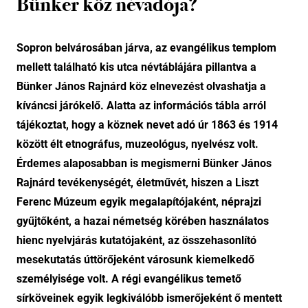
Bünker köz névadója?
Sopron belvárosában járva, az evangélikus templom
mellett található kis utca névtáblájára pillantva a
Bünker János Rajnárd köz elnevezést olvashatja a
kíváncsi járókelő. Alatta az információs tábla arról
tájékoztat, hogy a köznek nevet adó úr 1863 és 1914
között élt etnográfus, muzeológus, nyelvész volt.
Érdemes alaposabban is megismerni Bünker János
Rajnárd tevékenységét, életművét, hiszen a Liszt
Ferenc Múzeum egyik megalapítójaként, néprajzi
gyűjtőként, a hazai németség körében használatos
hienc nyelvjárás kutatójaként, az összehasonlító
mesekutatás úttörőjeként városunk kiemelkedő
személyisége volt. A régi evangélikus temető
sírköveinek egyik legkiválóbb ismerőjeként ő mentett