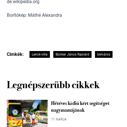
de.wikipedia.org
Borítókép: Máthé Alexandra
Címkék:
Lenck-villa
Bünker János Rajnárd
belváros
Legnépszerűbb cikkek
Hétéves kisfiú kért segítséget
nagymamájának
11 NAPJA