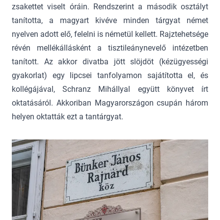
zsakettet viselt óráin. Rendszerint a második osztályt
tanította, a magyart kivéve minden tárgyat német
nyelven adott elő, felelni is németül kellett. Rajztehetsége
révén mellékállásként a tisztileánynevelő intézetben
tanított. Az akkor divatba jött slöjdöt (kézügyességi
gyakorlat) egy lipcsei tanfolyamon sajátította el, és
kollégájával, Schranz Mihállyal együtt könyvet írt
oktatásáról. Akkoriban Magyarországon csupán három
helyen oktatták ezt a tantárgyat.