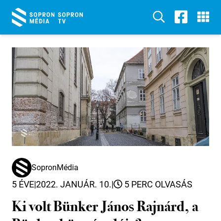
SopronMédia
5 ÉVE
|
2022. JANUÁR. 10.
|
5 PERC OLVASÁS
Ki volt Bünker János Rajnárd, a