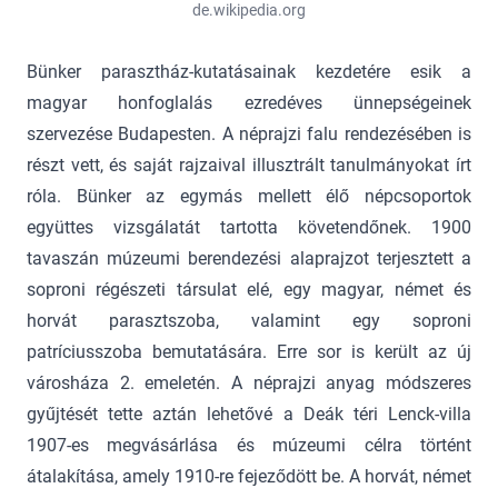
de.wikipedia.org
Bünker parasztház-kutatásainak kezdetére esik a
magyar honfoglalás ezredéves ünnepségeinek
szervezése Budapesten. A néprajzi falu rendezésében is
részt vett, és saját rajzaival illusztrált tanulmányokat írt
róla. Bünker az egymás mellett élő népcsoportok
együttes vizsgálatát tartotta követendőnek. 1900
tavaszán múzeumi berendezési alaprajzot terjesztett a
soproni régészeti társulat elé, egy magyar, német és
horvát parasztszoba, valamint egy soproni
patríciusszoba bemutatására. Erre sor is került az új
városháza 2. emeletén. A néprajzi anyag módszeres
gyűjtését tette aztán lehetővé a Deák téri Lenck-villa
1907-es megvásárlása és múzeumi célra történt
átalakítása, amely 1910-re fejeződött be. A horvát, német