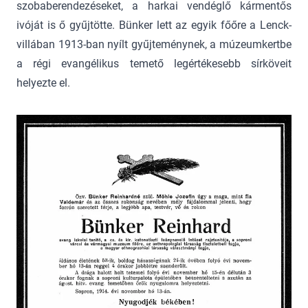
szobaberendezéseket, a harkai vendéglő kármentős
ivóját is ő gyűjtötte. Bünker lett az egyik főőre a Lenck-
villában 1913-ban nyílt gyűjteménynek, a múzeumkertbe
a régi evangélikus temető legértékesebb sírköveit
helyezte el.