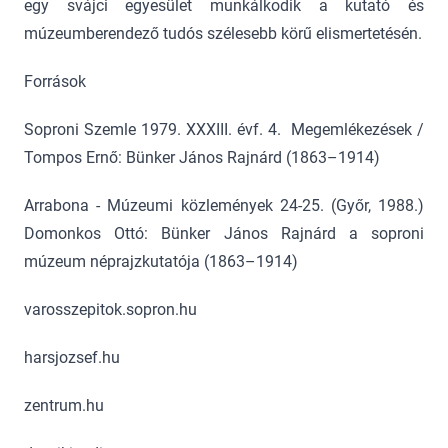
egy svájci egyesület munkálkodik a kutató és
múzeumberendező tudós szélesebb körű elismertetésén.
Források
Soproni Szemle 1979. XXXIII. évf. 4. Megemlékezések /
Tompos Ernő: Bünker János Rajnárd (1863–1914)
Arrabona - Múzeumi közlemények 24-25. (Győr, 1988.)
Domonkos Ottó: Bünker János Rajnárd a soproni
múzeum néprajzkutatója (1863–1914)
varosszepitok.sopron.hu
harsjozsef.hu
zentrum.hu