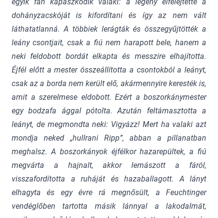
egyik fán kapaszkodik valaki: a legény elfelejtette a
dohányzacskóját is kifordítani és így az nem vált
láthatatlanná. A többiek lerágták és összegyűjtötték a
leány csontjait, csak a fiú nem harapott bele, hanem a
neki feldobott bordát elkapta és messzire elhajította.
Éjfél előtt a mester összeállította a csontokból a leányt,
csak az a borda nem került elő, akármennyire keresték is,
amit a szerelmese eldobott. Ezért a boszorkánymester
egy bodzafa ággal pótolta. Azután feltámasztotta a
leányt, de megmondta neki: Vigyázz! Mert ha valaki azt
mondja neked „hullrani Ripp”, abban a pillanatban
meghalsz. A boszorkányok éjfélkor hazarepültek, a fiú
megvárta a hajnalt, akkor lemászott a fáról,
visszafordította a ruháját és hazaballagott. A lányt
elhagyta és egy évre rá megnősült, a Feuchtinger
vendéglőben tartotta másik lánnyal a lakodalmát,