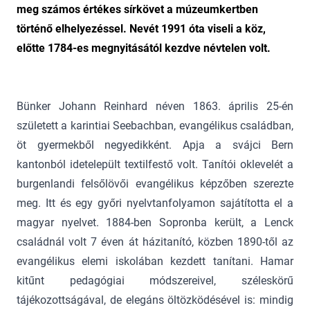
meg számos értékes sírkövet a múzeumkertben
történő elhelyezéssel. Nevét 1991 óta viseli a köz,
előtte 1784-es megnyitásától kezdve névtelen volt.
Bünker Johann Reinhard néven 1863. április 25-én
született a karintiai Seebachban, evangélikus családban,
öt gyermekből negyedikként. Apja a svájci Bern
kantonból idetelepült textilfestő volt. Tanítói oklevelét a
burgenlandi felsőlövői evangélikus képzőben szerezte
meg. Itt és egy győri nyelvtanfolyamon sajátította el a
magyar nyelvet. 1884-ben Sopronba került, a Lenck
családnál volt 7 éven át házitanító, közben 1890-től az
evangélikus elemi iskolában kezdett tanítani. Hamar
kitűnt pedagógiai módszereivel, széleskörű
tájékozottságával, de elegáns öltözködésével is: mindig