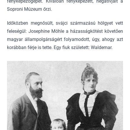
fényképezőgépet. Kiválóan fényképezett, negatívjait a
Soproni Múzeum őrzi.
Időközben megnősült, svájci származású hölgyet vett
feleségül: Josephine Möhle a házasságkötést követően
magyar állampolgárságért folyamodott, úgy, ahogy azt
korábban férje is tette. Egy fiuk született: Waldemar.