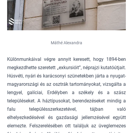
Máthé Alexandra
Különmunkáival végre annyit keresett, hogy 1894-ben
megkezdhette szeretett „exkursióit”, néprajzi kutatóútjait.
Húsvéti, nyári és karácsonyi szünetekben járta a nyugat-
magyarországi és az osztrák tartományokat, vizsgálta a
lengyel, galíciai, Erdélyben a székely és a szász
településeket. A háztípusokat, berendezéseket mindig a
falu településszerkezetével, tájban való
elhelyezkedésével és gazdasági jellemzésével együtt
elemezte. Felszerelésében ott találjuk az üveglemezes