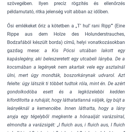
szövegében. Ilyen precíz rögzítés és ellenőrzés
példamutató, ritka jelenség volt abban az időben.
Ősi emlékeket őriz a kötetben a „T’ hul’ rani Ripp’” (Eine
Rippe aus dem Holze des Holunderstrauches,
Bodzafából készült borda) című, helyi vonatkozásokban
gazdag mese:
a Kis Pócsi utcában lakott egy
kapáslegény, aki beleszeretett egy utcabeli lányba. De a
kocsmában a legények nem akartak vele egy asztalnál
ülni, mert úgy mondták, boszorkánynak udvarol. Azt
felelte: úgy látszik ti többet tudtok róla, mint én. De azért
gondolkodóba esett és a legközelebbi kedden
kifordította a ruháját, hogy láthatatlanná váljék, így bújt a
leányéknál a kemencébe. Innen láthatta, hogy a lány
anyja egy tégelyből megkente a hónaalját varázsírral,
elmondta a varázsigét: „I fluich aus, i fluich aus, I fluich