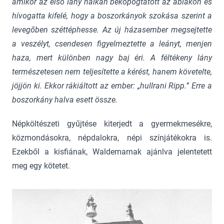
amikor az első lány halkan bekopogtatott az ablakon és
hívogatta kifelé, hogy a boszorkányok szokása szerint a
levegőben széttéphesse. Az új házasember megsejtette
a veszélyt, csendesen figyelmeztette a leányt, menjen
haza, mert különben nagy baj éri. A féltékeny lány
természetesen nem teljesítette a kérést, hanem követelte,
jöjjön ki. Ekkor rákiáltott az ember: „hullrani Ripp.” Erre a
boszorkány halva esett össze.
Népköltészeti gyűjtése kiterjedt a gyermekmesékre,
közmondásokra, népdalokra, népi színjátékokra is.
Ezekből a kisfiának, Waldemarnak ajánlva jelentetett
meg egy kötetet.