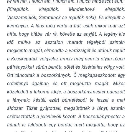
iw’rall hin, I fluich ain, i fluich ain. I fluich ninda’scht aun.”
(Kirepülök, kirepülök, Mindenhová elrepülök,
Visszarepülök, Semminek se repülök neki). És kirepült a
kéményen. A lány még várta a fiút, csak mikor már azt
hitte, hogy hiába vár rá, követte az anyját. A legény kis
idő múlva az asztalon maradt tégelyből szintén
megkente magát, elmondta a varázsigét és utánuk repült
a Kecskepatak völgyébe, amely még nem is olyan régen
páfrányokkal sűrűn benőtt, sötét és kísérteties völgy volt.
Ott táncoltak a boszorkányok. Ő megkapaszkodott egy
erdeifenyő ágaiban és ott meghúzta magát. Mikor
közeledett a lakoma ideje, a boszorkánymester odaszólt
a lánynak: késtél, ezért büntetésből te leszel a mai
áldozat. Tüzet gyújtottak, megsütötték a lányt, azután
szétosztották a jelenlevők között. A boszorkánymester a
fiúnak is feldobott egy bordát, mert meglátta, hogy az