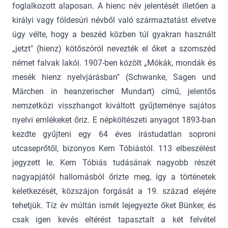
foglalkozott alaposan. A hienc név jelentését illetően a
királyi vagy földesúri névből való származtatást elvetve
úgy vélte, hogy a beszéd közben túl gyakran használt
„jetzt" (hienz) kötőszóról nevezték el őket a szomszéd
német falvak lakói. 1907-ben közölt „Mókák, mondák és
mesék hienz nyelvjárásban" (Schwanke, Sagen und
Märchen in heanzerischer Mundart) című, jelentős
nemzetközi visszhangot kiváltott gyűjteménye sajátos
nyelvi emlékeket őriz. E népköltészeti anyagot 1893-ban
kezdte gyűjteni egy 64 éves írástudatlan soproni
utcaseprőtől, bizonyos Kern Tóbiástól. 113 elbeszélést
jegyzett le. Kern Tóbiás tudásának nagyobb részét
nagyapjától hallomásból őrizte meg, így a történetek
keletkezését, közszájon forgását a 19. század elejére
tehetjük. Tíz év múltán ismét lejegyezte őket Bünker, és
csak igen kevés eltérést tapasztalt a két felvétel