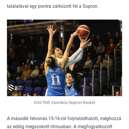
találatával egy pontra zárkózott fel a Sopron.
fotó:Tóth Zsombor/Sopron Basket
A második felvonás 15-16-ról folytatódhatott, méghozzá
az eddig megszokott ritmusban. A megfogyatkozott