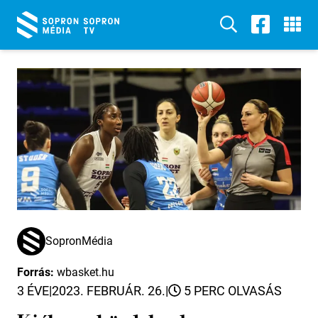
SopronMédia
Forrás:
wbasket.hu
3 ÉVE
|
2023. FEBRUÁR. 26.
|
5 PERC OLVASÁS