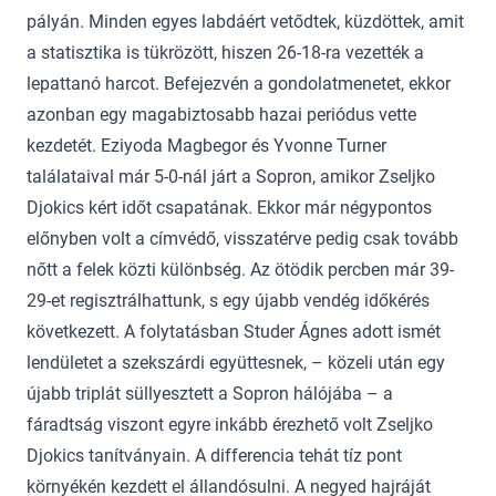
pályán. Minden egyes labdáért vetődtek, küzdöttek, amit
a statisztika is tükrözött, hiszen 26-18-ra vezették a
lepattanó harcot. Befejezvén a gondolatmenetet, ekkor
azonban egy magabiztosabb hazai periódus vette
kezdetét. Eziyoda Magbegor és Yvonne Turner
találataival már 5-0-nál járt a Sopron, amikor Zseljko
Djokics kért időt csapatának. Ekkor már négypontos
előnyben volt a címvédő, visszatérve pedig csak tovább
nőtt a felek közti különbség. Az ötödik percben már 39-
29-et regisztrálhattunk, s egy újabb vendég időkérés
következett. A folytatásban Studer Ágnes adott ismét
lendületet a szekszárdi együttesnek, – közeli után egy
újabb triplát süllyesztett a Sopron hálójába – a
fáradtság viszont egyre inkább érezhető volt Zseljko
Djokics tanítványain. A differencia tehát tíz pont
környékén kezdett el állandósulni. A negyed hajráját