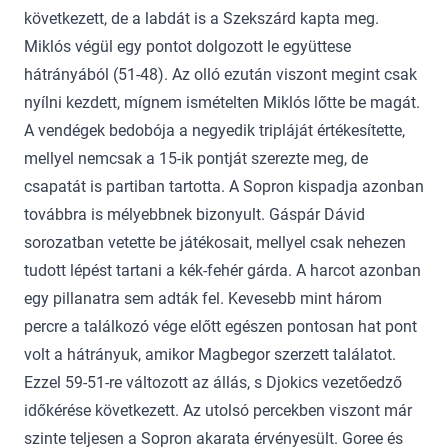
következett, de a labdát is a Szekszárd kapta meg.
Miklós végül egy pontot dolgozott le együttese
hátrányából (51-48). Az olló ezután viszont megint csak
nyílni kezdett, mígnem ismételten Miklós lőtte be magát.
A vendégek bedobója a negyedik tripláját értékesítette,
mellyel nemcsak a 15-ik pontját szerezte meg, de
csapatát is partiban tartotta. A Sopron kispadja azonban
továbbra is mélyebbnek bizonyult. Gáspár Dávid
sorozatban vetette be játékosait, mellyel csak nehezen
tudott lépést tartani a kék-fehér gárda. A harcot azonban
egy pillanatra sem adták fel. Kevesebb mint három
percre a találkozó vége előtt egészen pontosan hat pont
volt a hátrányuk, amikor Magbegor szerzett találatot.
Ezzel 59-51-re változott az állás, s Djokics vezetőedző
időkérése következett. Az utolsó percekben viszont már
szinte teljesen a Sopron akarata érvényesült. Goree és