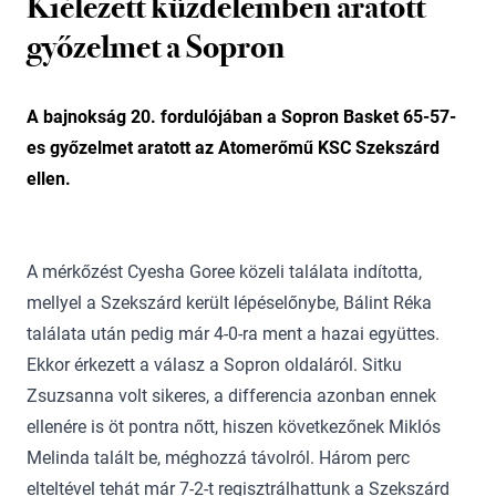
Kiélezett küzdelemben aratott
győzelmet a Sopron
A bajnokság 20. fordulójában a Sopron Basket 65-57-
es győzelmet aratott az Atomerőmű KSC Szekszárd
ellen.
A mérkőzést Cyesha Goree közeli találata indította,
mellyel a Szekszárd került lépéselőnybe, Bálint Réka
találata után pedig már 4-0-ra ment a hazai együttes.
Ekkor érkezett a válasz a Sopron oldaláról. Sitku
Zsuzsanna volt sikeres, a differencia azonban ennek
ellenére is öt pontra nőtt, hiszen következőnek Miklós
Melinda talált be, méghozzá távolról. Három perc
elteltével tehát már 7-2-t regisztrálhattunk a Szekszárd