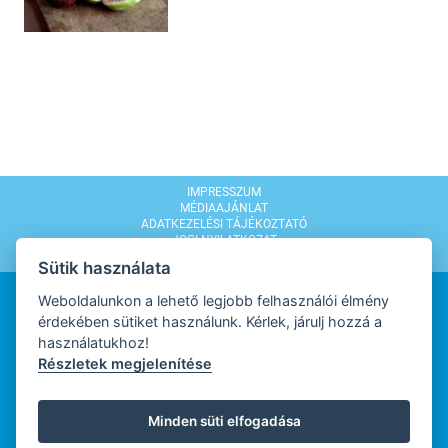
IMPRESSZUM
MÉDIAAJÁNLAT
ADATKEZELÉSI TÁJÉKOZTATÓ
JOGI NYILATKOZAT
MODERÁLÁSI SZABÁLYZAT
Sütik használata
Weboldalunkon a lehető legjobb felhasználói élmény
érdekében sütiket használunk. Kérlek, járulj hozzá a
használatukhoz!
Részletek megjelenítése
WEBDESIGN
Minden süti elfogadása
WEBFEJLESZTŐ