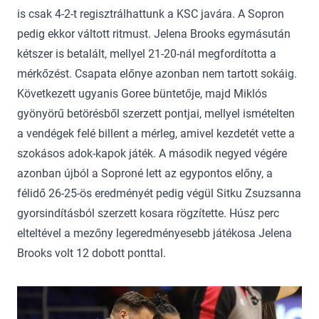
is csak 4-2-t regisztrálhattunk a KSC javára. A Sopron
pedig ekkor váltott ritmust. Jelena Brooks egymásután
kétszer is betalált, mellyel 21-20-nál megfordította a
mérkőzést. Csapata előnye azonban nem tartott sokáig.
Következett ugyanis Goree büntetője, majd Miklós
gyönyörű betörésből szerzett pontjai, mellyel ismételten
a vendégek felé billent a mérleg, amivel kezdetét vette a
szokásos adok-kapok játék. A második negyed végére
azonban újból a Soproné lett az egypontos előny, a
félidő 26-25-ös eredményét pedig végül Sitku Zsuzsanna
gyorsindításból szerzett kosara rögzítette. Húsz perc
elteltével a mezőny legeredményesebb játékosa Jelena
Brooks volt 12 dobott ponttal.