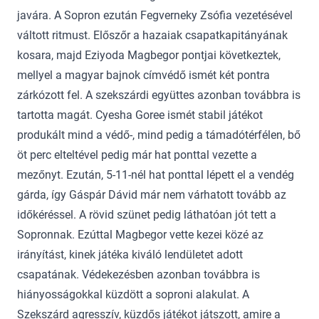
javára. A Sopron ezután Fegverneky Zsófia vezetésével
váltott ritmust. Előszőr a hazaiak csapatkapitányának
kosara, majd Eziyoda Magbegor pontjai következtek,
mellyel a magyar bajnok címvédő ismét két pontra
zárkózott fel. A szekszárdi együttes azonban továbbra is
tartotta magát. Cyesha Goree ismét stabil játékot
produkált mind a védő-, mind pedig a támadótérfélen, bő
öt perc elteltével pedig már hat ponttal vezette a
mezőnyt. Ezután, 5-11-nél hat ponttal lépett el a vendég
gárda, így Gáspár Dávid már nem várhatott tovább az
időkéréssel. A rövid szünet pedig láthatóan jót tett a
Sopronnak. Ezúttal Magbegor vette kezei közé az
irányítást, kinek játéka kiváló lendületet adott
csapatának. Védekezésben azonban továbbra is
hiányosságokkal küzdött a soproni alakulat. A
Szekszárd agresszív, küzdős játékot játszott, amire a