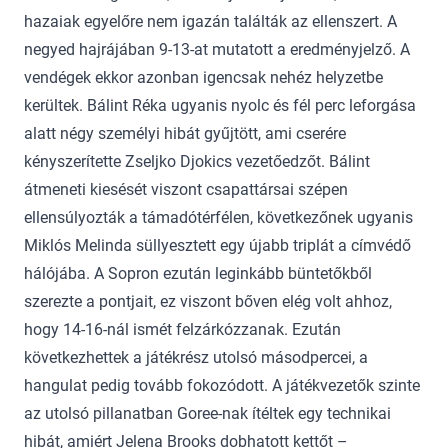
hazaiak egyelőre nem igazán találták az ellenszert. A
negyed hajrájában 9-13-at mutatott a eredményjelző. A
vendégek ekkor azonban igencsak nehéz helyzetbe
kerültek. Bálint Réka ugyanis nyolc és fél perc leforgása
alatt négy személyi hibát gyűjtött, ami cserére
kényszerítette Zseljko Djokics vezetőedzőt. Bálint
átmeneti kiesését viszont csapattársai szépen
ellensúlyozták a támadótérfélen, következőnek ugyanis
Miklós Melinda süllyesztett egy újabb triplát a címvédő
hálójába. A Sopron ezután leginkább büntetőkből
szerezte a pontjait, ez viszont bőven elég volt ahhoz,
hogy 14-16-nál ismét felzárkózzanak. Ezután
következhettek a játékrész utolsó másodpercei, a
hangulat pedig tovább fokozódott. A játékvezetők szinte
az utolsó pillanatban Goree-nak ítéltek egy technikai
hibát, amiért Jelena Brooks dobhatott kettőt –