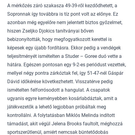
A mérkőzés záró szakasza 49-39-ről kezdődhetett, a
Sopronnak így továbbra is tíz pont volt az előnye. Ez
azonban még egyelőre nem jelentett biztos győzelmet,
hiszen Zseljko Djokics tanítványai bőven
bebizonyították, hogy megfogyatkozott kerettel is
képesek egy újabb fordításra. Ekkor pedig a vendégek
teljesítményét ismételten a Studer – Goree duó vette a
hátára. Egészen pontosan egy 9-2-es periódust vezettek,
mellyel négy pontra zárkóztak fel, így 51-47-nél Gáspár
Dávid időkérése következhetett. Visszatérve pedig
ismételten felforrósodott a hangulat. A csapatok
ugyanis egyre keményebben kosárlabdáztak, amit a
játékvezetők a lehető legjobban próbáltak meg
kontrollálni. A folytatásban Miklós Melinda indított
támadást, akit végül Jelena Brooks faultolt, méghozzá
sportszerűtlenül, amiért nemcsak büntetődobás