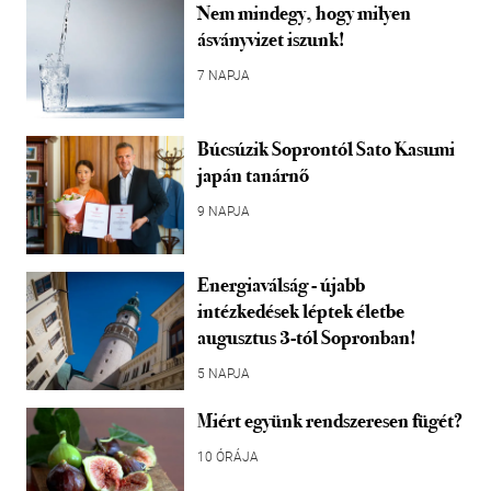
Nem mindegy, hogy milyen
ásványvizet iszunk!
7 NAPJA
Búcsúzik Soprontól Sato Kasumi
japán tanárnő
9 NAPJA
Energiaválság - újabb
intézkedések léptek életbe
augusztus 3-tól Sopronban!
5 NAPJA
Miért együnk rendszeresen fügét?
10 ÓRÁJA