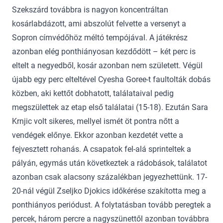
Szekszárd továbbra is nagyon koncentráltan
kosárlabdázott, ami abszolút felvette a versenyt a
Sopron címvédőhöz méltó tempójával. A játékrész
azonban elég ponthiányosan kezdődött – két perc is
eltelt a negyedből, kosár azonban nem született. Végül
újabb egy perc elteltével Cyesha Goree-t faultolták dobás
közben, aki kettőt dobhatott, találataival pedig
megszülettek az etap első találatai (15-18). Ezután Sara
Krnjic volt sikeres, mellyel ismét öt pontra nőtt a
vendégek előnye. Ekkor azonban kezdetét vette a
fejvesztett rohanás. A csapatok fel-alá sprinteltek a
pályán, egymás után következtek a rádobások, találatot
azonban csak alacsony százalékban jegyezhettünk. 17-
20-nál végül Zseljko Djokics időkérése szakította meg a
ponthiányos periódust. A folytatásban tovább peregtek a
percek, három percre a nagyszünettől azonban továbbra