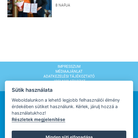
8 NAPJA
IMPRESSZUM
MÉDIAAJÁNLAT
ADATKEZELÉSI TÁJÉKOZTATÓ
JOGI NYILATKOZAT
MODERÁLÁSI SZABÁLYZAT
Sütik használata
Weboldalunkon a lehető legjobb felhasználói élmény
érdekében sütiket használunk. Kérlek, járulj hozzá a
használatukhoz!
Részletek megjelenítése
WEBDESIGN
Minden süti elfogadása