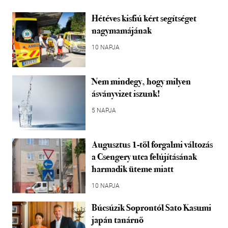
Hétéves kisfiú kért segítséget
nagymamájának
10 NAPJA
Nem mindegy, hogy milyen
ásványvizet iszunk!
5 NAPJA
Augusztus 1-től forgalmi változás
a Csengery utca felújításának
harmadik üteme miatt
10 NAPJA
Búcsúzik Soprontól Sato Kasumi
japán tanárnő