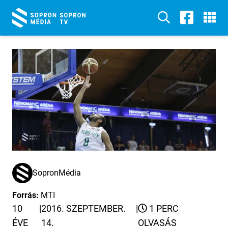
SopronMédia
Forrás:
MTI
10
|
2016. SZEPTEMBER.
|
1 PERC
ÉVE
14.
OLVASÁS