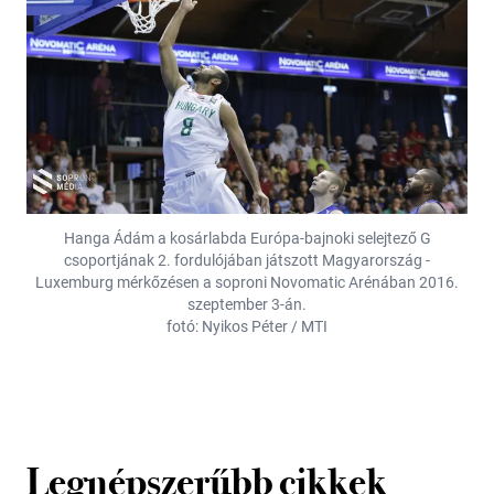
Hanga Ádám a kosárlabda Európa-bajnoki selejtező G
csoportjának 2. fordulójában játszott Magyarország -
Luxemburg mérkőzésen a soproni Novomatic Arénában 2016.
szeptember 3-án.
fotó: Nyikos Péter / MTI
Legnépszerűbb cikkek