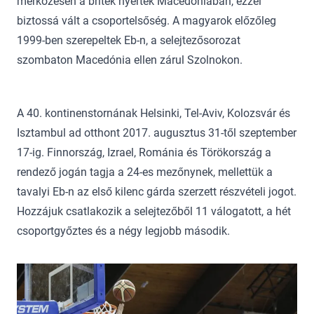
mérkőzésén a britek nyertek Macedóniában, ezzel
biztossá vált a csoportelsőség. A magyarok előzőleg
1999-ben szerepeltek Eb-n, a selejtezősorozat
szombaton Macedónia ellen zárul Szolnokon.
A 40. kontinenstornának Helsinki, Tel-Aviv, Kolozsvár és
Isztambul ad otthont 2017. augusztus 31-től szeptember
17-ig. Finnország, Izrael, Románia és Törökország a
rendező jogán tagja a 24-es mezőnynek, mellettük a
tavalyi Eb-n az első kilenc gárda szerzett részvételi jogot.
Hozzájuk csatlakozik a selejtezőből 11 válogatott, a hét
csoportgyőztes és a négy legjobb második.