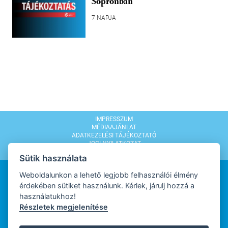
Sopronban
7 NAPJA
IMPRESSZUM
MÉDIAAJÁNLAT
ADATKEZELÉSI TÁJÉKOZTATÓ
JOGI NYILATKOZAT
MODERÁLÁSI SZABÁLYZAT
Sütik használata
Weboldalunkon a lehető legjobb felhasználói élmény
érdekében sütiket használunk. Kérlek, járulj hozzá a
használatukhoz!
Részletek megjelenítése
WEBDESIGN