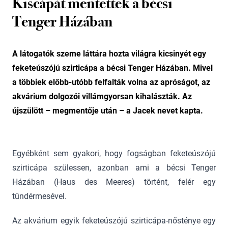
Kiscápát mentettek a bécsi
Tenger Házában
A látogatók szeme láttára hozta világra kicsinyét egy
feketeúszójú szirticápa a bécsi Tenger Házában. Mivel
a többiek előbb-utóbb felfalták volna az apróságot, az
akvárium dolgozói villámgyorsan kihalászták. Az
újszülött – megmentője után – a Jacek nevet kapta.
Egyébként sem gyakori, hogy fogságban feketeúszójú
szirticápa szülessen, azonban ami a bécsi Tenger
Házában (Haus des Meeres) történt, felér egy
tündérmesével.
Az akvárium egyik feketeúszójú szirticápa-nősténye egy