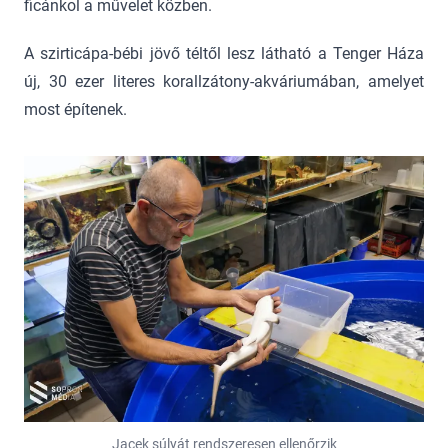
ficánkol a művelet közben.
A szirticápa-bébi jövő téltől lesz látható a Tenger Háza
új, 30 ezer literes korallzátony-akváriumában, amelyet
most építenek.
Jacek súlyát rendszeresen ellenőrzik