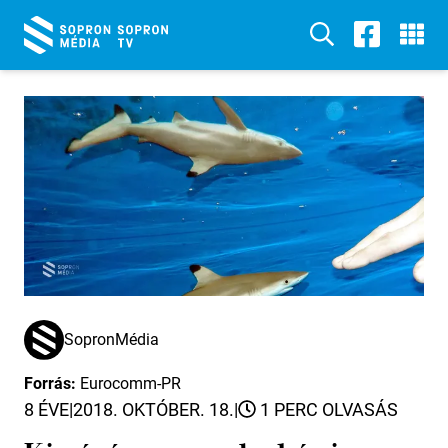
SopronMédia
Forrás:
Eurocomm-PR
8 ÉVE
|
2018. OKTÓBER. 18.
|
1 PERC OLVASÁS