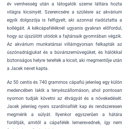
év vemhesség után a látogatók szeme láttára hozta
világra kicsinyét. Szerencsére a szülésre az akvárium
egyik dolgozója is felfigyelt, aki azonnal riadóztatta a
kollégáit. A kékcápaféléknél ugyanis gyakran előfordul,
hogy az újszülött utódok a fajtársaik gyomrában végzik.
Az akvárium munkatársai villámgyorsan felkapták az
úszónadrágjukat és a búvárszemüvegüket, és hálókkal
biztonságos helyre terelték a kicsit, aki megmentője után
a Jacek nevet kapta.
Az 50 centis és 740 grammos cápafiú jelenleg egy külön
medencében lakik a tenyészállomáson, ahol pontosan
nyomon tudják követni az étvágyát és a növekedését.
Jacek jelenleg nyers szardíniafilét kap és rendszeresen
megmérik a súlyát. Ilyenkor egyszerűen a hátára
fordítják, amitől a cápafélék lemerevednek, így nem