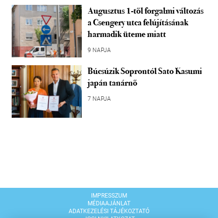
Augusztus 1-től forgalmi változás
a Csengery utca felújításának
harmadik üteme miatt
9 NAPJA
Búcsúzik Soprontól Sato Kasumi
japán tanárnő
7 NAPJA
IMPRESSZUM
MÉDIAAJÁNLAT
ADATKEZELÉSI TÁJÉKOZTATÓ