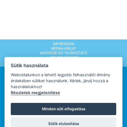
IMPRESSZUM
MÉDIAAJÁNLAT
ADATKEZELÉSI TÁJÉKOZTATÓ
JOGI NYILATKOZAT
MODERÁLÁSI SZABÁLYZAT
Sütik használata
Weboldalunkon a lehető legjobb felhasználói élmény
érdekében sütiket használunk. Kérlek, járulj hozzá a
használatukhoz!
Részletek megjelenítése
WEBDESIGN
Minden süti elfogadása
WEBFEJLESZTŐ
Sütik elutasítása