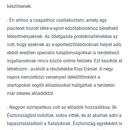
készítsenek.
- Én ahhoz a csapathoz csatlakoztam, amely egy
piacteret hozott létre e-sport edzőtáborokhoz bérelhető
létesítményeknek. Az ötletgazda problémafelvetése az
volt, hogy ezeknek az e-sportedzőtáboroknak helyet adó,
ebből eredően speciális tulajdonságokkal is rendelkező
ingatlanoknak nincs közös online felülete. Ezt kezdtük el
létrehozni - avatott a részletekbe Kiss Dániel. A négy
napos nemzetközi versenyen délelőttönként a
startupokat segítő előadásokat hallgattak a területen
már sikeres előadóktól.
- Nagyon szimpatikus volt az előadók hozzáállása; ők
Észtországból indultak, sokra vitték, és át akartak adni a
tapasztalataikból a fiataloknak. Észtország egyébként is