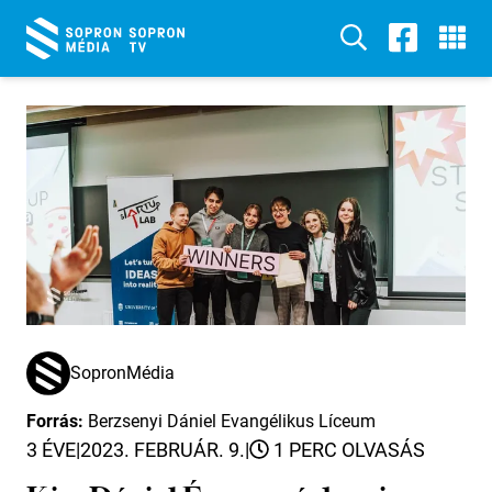
SopronMédia
Forrás:
Berzsenyi Dániel Evangélikus Líceum
3 ÉVE
|
2023. FEBRUÁR. 9.
|
1 PERC OLVASÁS