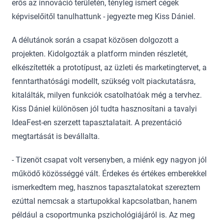
erős az innováció területén, tényleg ismert cégek
képviselőitől tanulhattunk - jegyezte meg Kiss Dániel.
A délutánok során a csapat közösen dolgozott a
projekten. Kidolgozták a platform minden részletét,
elkészítették a prototípust, az üzleti és marketingtervet, a
fenntarthatósági modellt, szükség volt piackutatásra,
kitalálták, milyen funkciók csatolhatóak még a tervhez.
Kiss Dániel különösen jól tudta hasznosítani a tavalyi
IdeaFest-en szerzett tapasztalatait. A prezentáció
megtartását is bevállalta.
- Tizenöt csapat volt versenyben, a miénk egy nagyon jól
működő közösséggé vált. Érdekes és értékes emberekkel
ismerkedtem meg, hasznos tapasztalatokat szereztem
ezúttal nemcsak a startupokkal kapcsolatban, hanem
például a csoportmunka pszichológiájáról is. Az meg