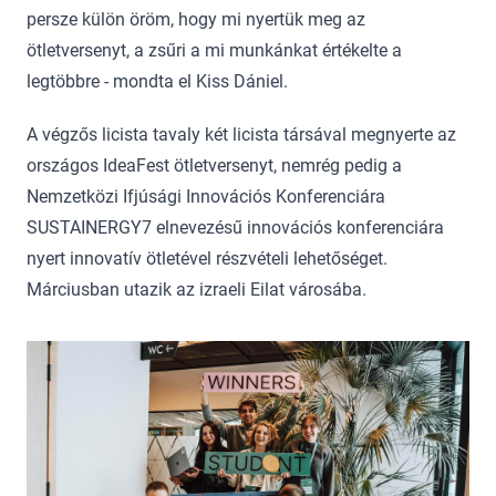
persze külön öröm, hogy mi nyertük meg az
ötletversenyt, a zsűri a mi munkánkat értékelte a
legtöbbre - mondta el Kiss Dániel.
A végzős licista tavaly két licista társával megnyerte az
országos IdeaFest ötletversenyt, nemrég pedig a
Nemzetközi Ifjúsági Innovációs Konferenciára
SUSTAINERGY7 elnevezésű innovációs konferenciára
nyert innovatív ötletével részvételi lehetőséget.
Márciusban utazik az izraeli Eilat városába.