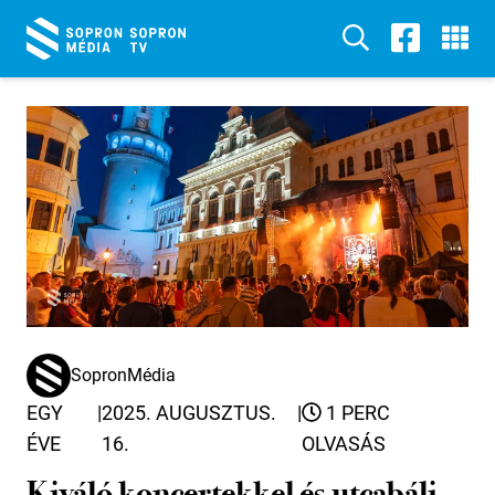
SopronMédia
EGY
|
2025. AUGUSZTUS.
|
1 PERC
ÉVE
16.
OLVASÁS
Kiváló koncertekkel és utcabáli