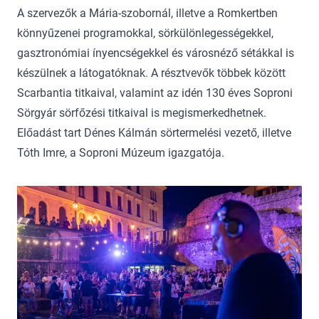
A szervezők a Mária-szobornál, illetve a Romkertben
könnyűzenei programokkal, sörkülönlegességekkel,
gasztronómiai ínyencségekkel és városnéző sétákkal is
készülnek a látogatóknak. A résztvevők többek között
Scarbantia titkaival, valamint az idén 130 éves Soproni
Sörgyár sörfőzési titkaival is megismerkedhetnek.
Előadást tart Dénes Kálmán sörtermelési vezető, illetve
Tóth Imre, a Soproni Múzeum igazgatója.