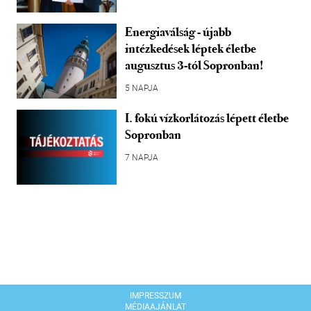
Energiaválság - újabb
intézkedések léptek életbe
augusztus 3-tól Sopronban!
5 NAPJA
I. fokú vízkorlátozás lépett életbe
Sopronban
7 NAPJA
IMPRESSZUM
MÉDIAAJÁNLAT