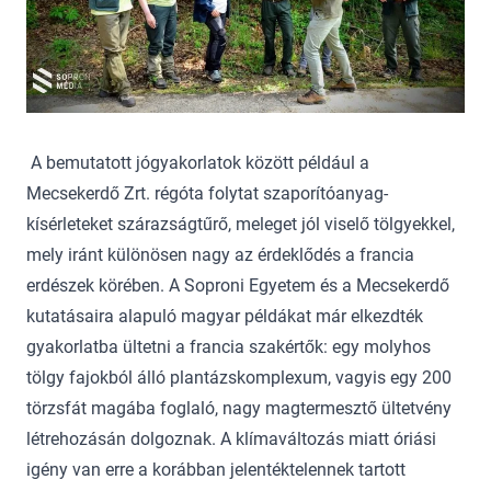
A bemutatott jógyakorlatok között például a
Mecsekerdő Zrt. régóta folytat szaporítóanyag-
kísérleteket szárazságtűrő, meleget jól viselő tölgyekkel,
mely iránt különösen nagy az érdeklődés a francia
erdészek körében. A Soproni Egyetem és a Mecsekerdő
kutatásaira alapuló magyar példákat már elkezdték
gyakorlatba ültetni a francia szakértők: egy molyhos
tölgy fajokból álló plantázskomplexum, vagyis egy 200
törzsfát magába foglaló, nagy magtermesztő ültetvény
létrehozásán dolgoznak. A klímaváltozás miatt óriási
igény van erre a korábban jelentéktelennek tartott