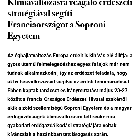
Klímaváltozásra reagáló erdészeti
stratégiával segíti
Franciaországot a Soproni
Egyetem
Az éghajlatváltozás Európa erdeit is kihívás elé állítja: a
gyors ütemű felmelegedéshez egyes fafajok már nem
tudnak alkalmazkodni, így az erdészet feladata, hogy
aktív beavatkozással segítse az erdők fennmaradását.
Ebben kaptak tanácsot és iránymutatást május 23-27.
között a francia Országos Erdészeti Hivatal szakértői,
akik a zöld szellemiségű Soproni Egyetem és a magyar
erdőgazdaságok klímaváltozásra tett reakcióira,
gyakorlati erdőgazdálkodási stratégiájára voltak
kíváncsiak a hazánkban tett látogatás során.