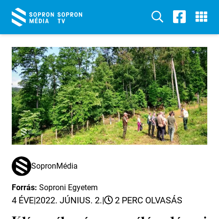
SopronMédia
Forrás:
Soproni Egyetem
4 ÉVE
|
2022. JÚNIUS. 2.
|
2 PERC OLVASÁS