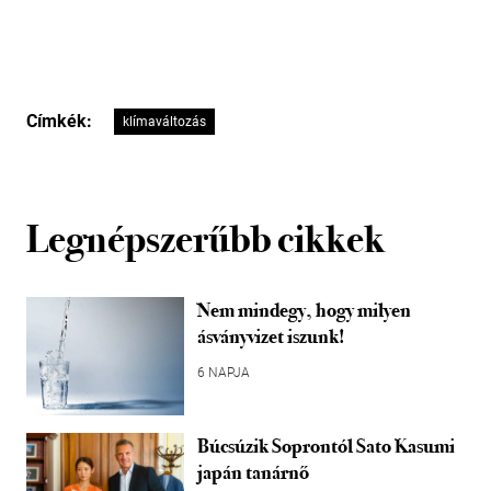
Címkék:
klímaváltozás
Legnépszerűbb cikkek
Nem mindegy, hogy milyen
ásványvizet iszunk!
6 NAPJA
Búcsúzik Soprontól Sato Kasumi
japán tanárnő