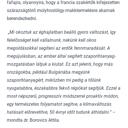
fafajra, olyannyira, hogy a francia szakértők kifejezetten
szárazságtörő molyhostölgy-makktermelésre akarnak
berendezkedni.
„Mi okoztuk az éghajlatban beálló gyors változást, így
felelősséget kell vállalnunk, nekünk kell okos
megoldásokkal segíteni az erdők fennmaradását. A
megújulásban, az ember által segített szaporítóanyag-
mozgatásban
látjuk a kiutat. Ez azt jelenti, hogy más
országokba, például Bulgáriába megyünk
szaporítóanyagért, miközben mi pedig a tőlünk
nyugatabbra, északabbra fekvő régiókat segítjük. Ezzel a
most népszerű, progresszív módszerrel proaktív módon,
egy természetes folyamatot segítve, a klímaváltozás
hatásait előrevetítve, 50 évnyi időt tudunk áthidalni.”
–
mondta dr. Borovics Attila.