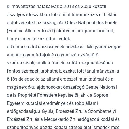
klímaváltozás hatásaival; a 2018 és 2020 közötti
aszályos időszakban több mint háromszázezer hektár
erdőt veszített az ország. Az Office National des Forêts
(Francia Államerdészet) stratégiai programot indított,
hogy elősegítse az ottani erdők
alkalmazkodóképességének növelését. Magyarországon
vannak olyan fafajok és olyan szárazságtűrő
származások, amik a francia erdők megmentésében
fontos szerepet kaphatnak, ezeket jött tanulmányozni a
6 fős delegáció: az állami erdészet munkatársai és a
magánerdő-tulajdonosokat összefogó Centre National
de la Propriété Forestière képviselői, akik a Soproni
Egyetem kutatási eredményeit és több állami
erdőgazdaság, a Gyulaj Erdészeti Zrt., a Szombathelyi
Erdészeti Zrt. és a Mecsekerdő Zrt. erdőgazdálkodási és
szaporítóanyag-gazdálkodási stratégiáját ismerték meg