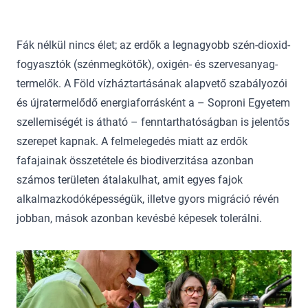
Fák nélkül nincs élet; az erdők a legnagyobb szén-dioxid-
fogyasztók (szénmegkötők), oxigén- és szervesanyag-
termelők. A Föld vízháztartásának alapvető szabályozói
és újratermelődő energiaforrásként a – Soproni Egyetem
szellemiségét is átható – fenntarthatóságban is jelentős
szerepet kapnak. A felmelegedés miatt az erdők
fafajainak összetétele és biodiverzitása azonban
számos területen átalakulhat, amit egyes fajok
alkalmazkodóképességük, illetve gyors migráció révén
jobban, mások azonban kevésbé képesek tolerálni.