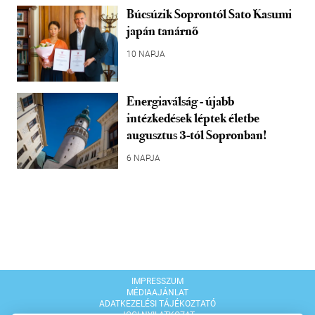
Búcsúzik Soprontól Sato Kasumi
japán tanárnő
10 NAPJA
Energiaválság - újabb
intézkedések léptek életbe
augusztus 3-tól Sopronban!
6 NAPJA
IMPRESSZUM
MÉDIAAJÁNLAT
ADATKEZELÉSI TÁJÉKOZTATÓ