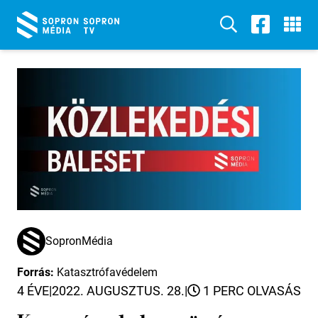
SopronMédia
Forrás:
Katasztrófavédelem
4 ÉVE
|
2022. AUGUSZTUS. 28.
|
1 PERC OLVASÁS