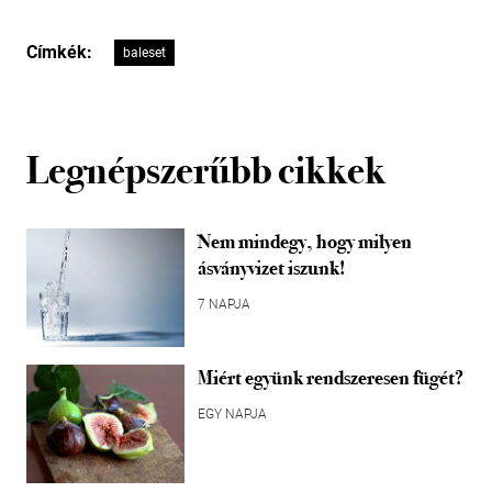
Címkék:
baleset
Legnépszerűbb cikkek
Nem mindegy, hogy milyen
ásványvizet iszunk!
7 NAPJA
Miért együnk rendszeresen fügét?
EGY NAPJA